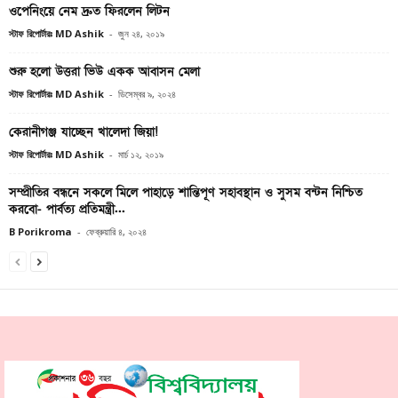
ওপেনিংয়ে নেম দ্রুত ফিরলেন লিটন
স্টাফ রিপোর্টারঃ MD Ashik
-
জুন ২৪, ২০১৯
শুরু হলো উত্তরা ভিউ একক আবাসন মেলা
স্টাফ রিপোর্টারঃ MD Ashik
-
ডিসেম্বর ৯, ২০২৪
কেরানীগঞ্জ যাচ্ছেন খালেদা জিয়া!
স্টাফ রিপোর্টারঃ MD Ashik
-
মার্চ ১২, ২০১৯
সম্প্রীতির বন্ধনে সকলে মিলে পাহাড়ে শান্তিপূণ সহাবস্থান ও সুসম বন্টন নিশ্চিত
করবো- পার্বত্য প্রতিমন্ত্রী...
B Porikroma
-
ফেব্রুয়ারি ৪, ২০২৪