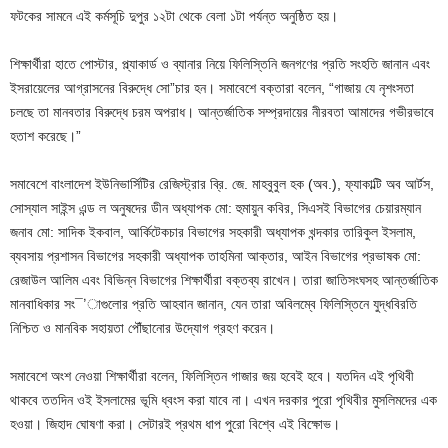
ফটকের সামনে এই কর্মসূচি দুপুর ১২টা থেকে বেলা ১টা পর্যন্ত অনুষ্ঠিত হয়।
শিক্ষার্থীরা হাতে পোস্টার, প্ল্যাকার্ড ও ব্যানার নিয়ে ফিলিস্তিনি জনগণের প্রতি সংহতি জানান এবং
ইসরায়েলের আগ্রাসনের বিরুদ্ধে সো”চার হন। সমাবেশে বক্তারা বলেন, “গাজায় যে নৃশংসতা
চলছে তা মানবতার বিরুদ্ধে চরম অপরাধ। আন্তর্জাতিক সম্প্রদায়ের নীরবতা আমাদের গভীরভাবে
হতাশ করেছে।”
সমাবেশে বাংলাদেশ ইউনিভার্সিটির রেজিস্ট্রার ব্রি. জে. মাহবুবুল হক (অব.), ফ্যাকাল্টি অব আর্টস,
সোস্যাল সাইন্স এন্ড ল অনুষদের ডীন অধ্যাপক মো: হুমায়ুন কবির, সিএসই বিভাগের চেয়ারম্যান
জনাব মো: সাদিক ইকবাল, আর্কিটেকচার বিভাগের সহকারী অধ্যাপক খন্দকার তারিকুল ইসলাম,
ব্যবসায় প্রশাসন বিভাগের সহকারী অধ্যাপক তাহমিনা আক্তার, আইন বিভাগের প্রভাষক মো:
রেজাউল আলিম এবং বিভিন্ন বিভাগের শিক্ষার্থীরা বক্তব্য রাখেন। তারা জাতিসংঘসহ আন্তর্জাতিক
মানবাধিকার সং¯’াগুলোর প্রতি আহবান জানান, যেন তারা অবিলম্বে ফিলিস্তিনে যুদ্ধবিরতি
নিশ্চিত ও মানবিক সহায়তা পৌঁছানোর উদ্যোগ গ্রহণ করেন।
সমাবেশে অংশ নেওয়া শিক্ষার্থীরা বলেন, ফিলিস্তিন গাজার জয় হবেই হবে। যতদিন এই পৃথিবী
থাকবে ততদিন ওই ইসলামের ভূমি ধ্বংস করা যাবে না। এখন দরকার পুরো পৃথিবীর মুসলিমদের এক
হওয়া। জিহাদ ঘোষণা করা। সেটারই প্রথম ধাপ পুরো বিশ্বে এই বিক্ষোভ।