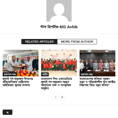
স্টাফ রিপোর্টারঃ MD Ashik
RELATED ARTICLES
MORE FROM AUTHOR
ক্যাম্পাস খবর
জাতীয়
ক্যাম্পাস খবর
জুলাই গণ-অভ্যুত্থান দিবসের
বাংলাদেশ শিশু একাডেমিতে
বাংলাদেশের ভবিষ্যৎ সুরক্ষা:
প্রতিযোগিতায় মেরীগোল্ড
জুলাই গণ-অভ্যুত্থান স্মরণে
নতুন ও পরিবর্তনশীল যুগে জাতীয়
আইডিয়াল স্কুলের সাফল্য
আলোচনা সভা ও সাংস্কৃতিক
নিরাপত্তা নিয়ে নতুন ভাবনা”
অনুষ্ঠান
জ