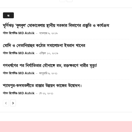
জ
ঘূর্ণিঝড় ‘বুলবুল’ মোকাবেলায় স্থানীয় সরকার বিভাগের প্রস্তুতি ও কার্যক্রম
স্টাফ রিপোর্টারঃ MD Ashik
-
নভেম্বর ৯, ২০১৯
মোদি ও নেতানিয়াহুর কঠোর সমালোচনা ইমরান খানের
স্টাফ রিপোর্টারঃ MD Ashik
-
এপ্রিল ১০, ২০১৯
গণধর্ষণের পর নির্যাতিতার যৌনাঙ্গে রড, রক্তক্ষরণে নারীর মৃত্যু!
স্টাফ রিপোর্টারঃ MD Ashik
-
জানুয়ারি ৬, ২০২১
শ্যামপুর-কদমতলীতে রাস্তার উন্নয়ন কাজের উদ্বোধন।
স্টাফ রিপোর্টারঃ MD Ashik
-
মে ২২, ২০২১