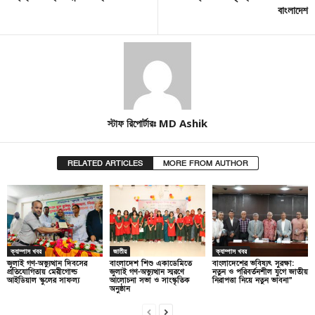
বাংলাদেশ
স্টাফ রিপোর্টারঃ MD Ashik
RELATED ARTICLES
MORE FROM AUTHOR
ক্যাম্পাস খবর
জাতীয়
ক্যাম্পাস খবর
জুলাই গণ-অভ্যুত্থান দিবসের
বাংলাদেশ শিশু একাডেমিতে
বাংলাদেশের ভবিষ্যৎ সুরক্ষা:
প্রতিযোগিতায় মেরীগোল্ড
জুলাই গণ-অভ্যুত্থান স্মরণে
নতুন ও পরিবর্তনশীল যুগে জাতীয়
আইডিয়াল স্কুলের সাফল্য
আলোচনা সভা ও সাংস্কৃতিক
নিরাপত্তা নিয়ে নতুন ভাবনা”
অনুষ্ঠান