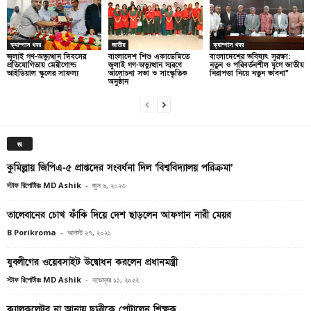
ক্যাম্পাস খবর
জাতীয়
ক্যাম্পাস খবর
জুলাই গণ-অভ্যুত্থান দিবসের
বাংলাদেশ শিশু একাডেমিতে
বাংলাদেশের ভবিষ্যৎ সুরক্ষা:
প্রতিযোগিতায় মেরীগোল্ড
জুলাই গণ-অভ্যুত্থান স্মরণে
নতুন ও পরিবর্তনশীল যুগে জাতীয়
আইডিয়াল স্কুলের সাফল্য
আলোচনা সভা ও সাংস্কৃতিক
নিরাপত্তা নিয়ে নতুন ভাবনা”
অনুষ্ঠান
জ
কুমিল্লায় জিপিএ-৫ প্রাপ্তদের সংবর্ধনা দিল ‘বিশ্ববিদ্যালয় পরিক্রমা’
স্টাফ রিপোর্টারঃ MD Ashik
-
জুন ৬, ২০২৩
তালেবানের চোখ ফাঁকি দিয়ে দেশ ছাড়লেন আফগান নারী মেয়র
B Porikroma
-
আগস্ট ২৭, ২০২১
যুবলীগের ওয়েবসাইট উদ্বোধন করলেন প্রধানমন্ত্রী
স্টাফ রিপোর্টারঃ MD Ashik
-
নভেম্বর ১১, ২০২২
ক্যালকুলেটর না আনায় ছাত্রীকে পেটালেন শিক্ষক