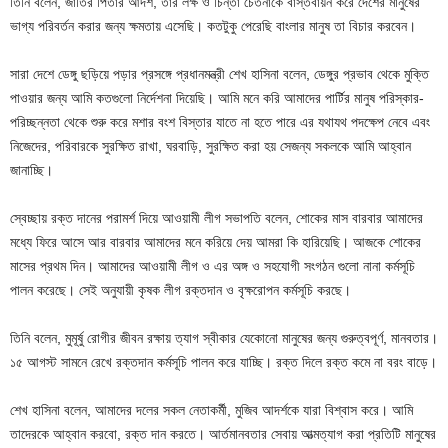
তিনি বলেন, জাতির পিতার আদর্শ, তার লক্ষ ও চিন্তা চেতনাকে বাস্তবায়ন করে দেশের মানুষের
ভাগ্য পরিবর্তন করার জন্য ক্ষমতায় এসেছি। কতটুকু পেরেছি বাংলার মানুষ তা বিচার করবেন।
সারা দেশে ডেঙ্গু ছড়িয়ে পড়ার প্রসঙ্গে প্রধানমন্ত্রী শেখ হাসিনা বলেন, ডেঙ্গুর প্রভাব থেকে মুক্তি
পাওয়ার জন্য আমি কতগুলো নির্দেশনা দিয়েছি। আমি মনে করি আমাদের পার্টির মানুষ পরিস্কার-
পরিচ্ছন্নতা থেকে শুরু করে মশার বংশ বিস্তার যাতে না হতে পারে এর যথাযথ পদক্ষেপ নেবে এবং
নিজেদের, পরিবারকে সুরক্ষিত রাখা, ঘরবাড়ি, সুরক্ষিত করা হয় সেজন্য সকলকে আমি আহ্বান
জানাচ্ছি।
স্বেচ্ছায় রক্ত দানের পরামর্শ দিয়ে আওয়ামী লীগ সভাপতি বলেন, শোকের মাস বারবার আমাদের
মধ্যে ফিরে আসে আর বারবার আমাদের মনে করিয়ে দেয় আমরা কি হারিয়েছি। আজকে শোকের
মাসের প্রথম দিন। আমাদের আওয়ামী লীগ ও এর অঙ্গ ও সহযোগী সংগঠন গুলো নানা কর্মসূচি
পালন করেছে। সেই অনুযায়ী কৃষক লীগ রক্তদান ও বৃক্ষরোপন কর্মসূচি করছে।
তিনি বলেন, মুমূর্ষু রোগীর জীবন রক্ষায় ত্যাগ স্বীকার যেকোনো মানুষের জন্য গুরুত্বপূর্ণ, মানবতার।
১৫ আগস্ট সামনে রেখে রক্তদান কর্মসূচি পালন করে যাচ্ছি। রক্ত দিলে রক্ত কমে না বরং বাড়ে।
শেখ হাসিনা বলেন, আমাদের দলের সকল নেতাকর্মী, মুজিব আদর্শকে যারা বিশ্বাস করে। আমি
তাদেরকে আহ্বান করবো, রক্ত দান করতে। আর্তমানবতার সেবায় আত্মত্যাগ করা প্রতিটি মানুষের