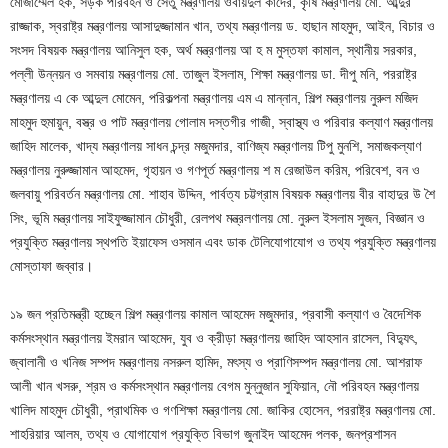
মোজাম্মেল হক, সড়ক পরিবহন ও সেতু মন্ত্রণালয় ওবায়দুল কাদের, কৃষি মন্ত্রণালয় মো. আব্দুর
রাজ্জাক, স্বরাষ্ট্র মন্ত্রণালয় আসাদুজ্জামান খান, তথ্য মন্ত্রণালয় ড. হাছান মাহমুদ, আইন, বিচার ও
সংসদ বিষয়ক মন্ত্রণালয় আনিসুল হক, অর্থ মন্ত্রণালয় আ হ ম মুস্তফা কামাল, স্থানীয় সরকার,
পল্লী উন্নয়ন ও সমবায় মন্ত্রণালয় মো. তাজুল ইসলাম, শিক্ষা মন্ত্রণালয় ডা. দীপু মনি, পররাষ্ট্র
মন্ত্রণালয় এ কে আব্দুল মোমেন, পরিকল্পনা মন্ত্রণালয় এম এ মান্নান, শিল্প মন্ত্রণালয় নুরুল মজিদ
মাহমুদ হুমায়ুন, বস্ত্র ও পাট মন্ত্রণালয় গোলাম দস্তগীর গাজী, স্বাস্থ্য ও পরিবার কল্যাণ মন্ত্রণালয়
জাহিদ মালেক, খাদ্য মন্ত্রণালয় সাধন চন্দ্র মজুমদার, বাণিজ্য মন্ত্রণালয় টিপু মুনশি, সমাজকল্যাণ
মন্ত্রণালয় নুরুজ্জামান আহমেদ, গৃহায়ন ও গণপূর্ত মন্ত্রণালয় শ ম রেজাউল করিম, পরিবেশ, বন ও
জলবায়ু পরিবর্তন মন্ত্রণালয় মো. শাহাব উদ্দিন, পার্বত্য চট্টগ্রাম বিষয়ক মন্ত্রণালয় বীর বাহাদুর উ শৈ
সিং, ভূমি মন্ত্রণালয় সাইফুজ্জামান চৌধুরী, রেলপথ মন্ত্রলণালয় মো. নুরুল ইসলাম সুজন, বিজ্ঞান ও
প্রযুক্তি মন্ত্রণালয় স্থপতি ইয়াফেস ওসমান এবং ডাক টেলিযোগাযোগ ও তথ্য প্রযুক্তি মন্ত্রণালয়
মোস্তাফা জব্বার।
১৯ জন প্রতিমন্ত্রী হচ্ছেন শিল্প মন্ত্রণালয় কামাল আহমেদ মজুমদার, প্রবাসী কল্যাণ ও বৈদেশিক
কর্মসংস্থান মন্ত্রণালয় ইমরান আহমেদ, যুব ও ক্রীড়া মন্ত্রণালয় জাহিদ আহসান রাসেল, বিদ্যুৎ,
জ্বালানী ও খনিজ সম্পদ মন্ত্রণালয় নসরুল হামিদ, মৎস্য ও প্রাণিসম্পদ মন্ত্রণালয় মো. আশরাফ
আলী খান খসরু, শ্রম ও কর্মসংস্থান মন্ত্রণালয় বেগম মুন্নুজান সুফিয়ান, নৌ পরিবহন মন্ত্রণালয়
খালিদ মাহমুদ চৌধুরী, প্রাথমিক ও গণশিক্ষা মন্ত্রণালয় মো. জাকির হোসেন, পররাষ্ট্র মন্ত্রণালয় মো.
শাহরিয়ার আলম, তথ্য ও যোগাযোগ প্রযুক্তি বিভাগ জুনাইদ আহমেদ পলক, জনপ্রশাসন