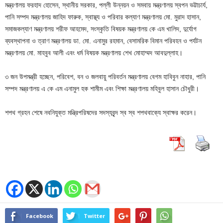
মন্ত্রণালয় ফরহাদ হোসেন, স্থানীয় সরকার, পল্লী উন্নয়ন ও সমবায় মন্ত্রণালয় স্বপন ভট্টাচার্য,
পানি সম্পদ মন্ত্রণালয় জাহিদ ফারুক, স্বাস্থ্য ও পরিবার কল্যাণ মন্ত্রণালয় মো. মুরাদ হাসান,
সমাজকল্যাণ মন্ত্রণালয় শরীফ আহমেদ, সংস্কৃতি বিষয়ক মন্ত্রণালয় কে এম খালিদ, দুর্যোগ
ব্যবস্থাপনা ও ত্রাণ মন্ত্রণালয় ডা. মো. এনামুর রহমান, বেসামরিক বিমান পরিবহন ও পর্যটন
মন্ত্রণালয় মো. মাহবুব আলী এবং ধর্ম বিষয়ক মন্ত্রণালয় শেখ মোহাম্মদ আবদুল্লাহ।
৩ জন উপমন্ত্রী হচ্ছেন, পরিবেশ, বন ও জলবায়ু পরিবর্তন মন্ত্রণালয় বেগম হাবিবুন নাহার, পানি
সম্পদ মন্ত্রণালয় এ কে এম এনামুল হক শামীম এবং শিক্ষা মন্ত্রণালয় মহিবুল হাসান চৌধুরী।
শপথ গ্রহন শেষে নবনিযুক্ত মন্ত্রিপরিষদের সদস্যবৃন্দ স্ব স্ব শপথবাক্যে স্বাক্ষর করেন।
Facebook
Twitter