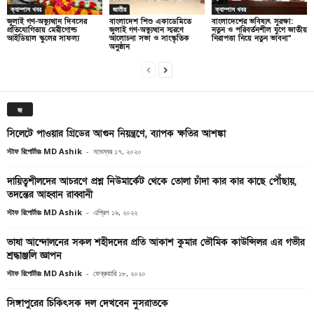
ক্যাম্পাস খবর
জাতীয়
ক্যাম্পাস খবর
জুলাই গণ-অভ্যুত্থান দিবসের
বাংলাদেশ শিশু একাডেমিতে
বাংলাদেশের ভবিষ্যৎ সুরক্ষা:
প্রতিযোগিতায় মেরীগোল্ড
জুলাই গণ-অভ্যুত্থান স্মরণে
নতুন ও পরিবর্তনশীল যুগে জাতীয়
আইডিয়াল স্কুলের সাফল্য
আলোচনা সভা ও সাংস্কৃতিক
নিরাপত্তা নিয়ে নতুন ভাবনা”
অনুষ্ঠান
জ
সিলেটে পাওয়ার গ্রিডের আগুন নিয়ন্ত্রণে, ব্যাপক ক্ষতির আশঙ্কা
স্টাফ রিপোর্টারঃ MD Ashik
-
নভেম্বর ১৭, ২০২০
দায়িত্বশীলদের আচরণে প্রশ্ন নিউমার্কেট থেকে তোলা চাঁদা কার কার কাছে পৌঁছায়,
তদন্তের আহ্বান রাব্বানী
স্টাফ রিপোর্টারঃ MD Ashik
-
এপ্রিল ১৯, ২০২২
ভাষা আন্দোলনের সকল শহীদদের প্রতি আকাশ কুমার ভৌমিক কাউন্সিলর এর গভীর
শ্রদ্ধাঞ্জলি জ্ঞাপন
স্টাফ রিপোর্টারঃ MD Ashik
-
ফেব্রুয়ারি ১৮, ২০২০
সিঙ্গাপুরের চিকিৎসক দল দেখবেন নুসরাতকে