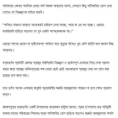
গাইবান্ধা জেলার পাবলিক হেল্থ নার্স নাজমা আক্তার বলেন, সেখানে কিছু পানিবাহিত রোগ দেখা
গেলেও তা নিয়ন্ত্রণের বাইরে যায়নি।
“পানিতে থাকতে-থাকতে অনেকেরই চর্মরোগ দেখা যাচ্ছে, পায়ে ঘা এর মত হচ্ছে। এছাড়া
ডায়রিয়াটা ছড়িয়ে পড়লেও তা খুব একটা আশঙ্কাজনক নয়।”
এছাড়া সাপের ছোবল বা দুর্ঘটনাবশত পানিতে পড়ে মৃত্যুর ঘটনাও খুব বেশি ঘটেনি বলে জানান মিজ.
আক্তার।
বন্যাদুর্গত প্রতিটি জেলার স্বাস্থ্য পরিস্থিতি নিয়ন্ত্রণ ও দুর্যোগপূর্ণ এলাকায় গিয়ে সেবা প্রদান
করার জন্য স্বাস্থ্য অধিদপ্তরের পক্ষ থেকে ছোট ছোট অনেকগুলো স্বাস্থ্য সেবা দল গঠন করা
হয়েছে বলে জানা যায়।
তবে দুর্গত অনেক এলাকার মানুষই প্রয়োজনীয় জরুরি স্বাস্থ্যসেবা পাচ্ছেন না বলে ক্ষোভ প্রকাশ
করেন।
জামালপুরের বন্যাদুর্গত একটি উপজেলার কয়েকজন বাসিন্দা জানান, প্রায় দু’সপ্তাহ ধরে পানিবন্দী
থাকায় তাদের পরিবারের শিশুদের মধ্যে পানিবাহিত রোগ ছড়িয়ে পড়লেও জরুরি স্বাস্থ্যসেবা পাননি