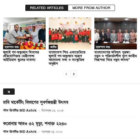
RELATED ARTICLES
MORE FROM AUTHOR
ক্যাম্পাস খবর
জাতীয়
ক্যাম্পাস খবর
জুলাই গণ-অভ্যুত্থান দিবসের
বাংলাদেশ শিশু একাডেমিতে
বাংলাদেশের ভবিষ্যৎ সুরক্ষা:
প্রতিযোগিতায় মেরীগোল্ড
জুলাই গণ-অভ্যুত্থান স্মরণে
নতুন ও পরিবর্তনশীল যুগে জাতীয়
আইডিয়াল স্কুলের সাফল্য
আলোচনা সভা ও সাংস্কৃতিক
নিরাপত্তা নিয়ে নতুন ভাবনা”
অনুষ্ঠান
জ
ঢাবি মার্কেটিং বিভাগের সুবর্ণজয়ন্তী উৎসব
স্টাফ রিপোর্টারঃ MD Ashik
-
ডিসেম্বর ১৪, ২০২৪
করোনায় আরও ৩২ মৃত্যু, শনাক্ত ২২৩০
স্টাফ রিপোর্টারঃ MD Ashik
-
নভেম্বর ২৪, ২০২০