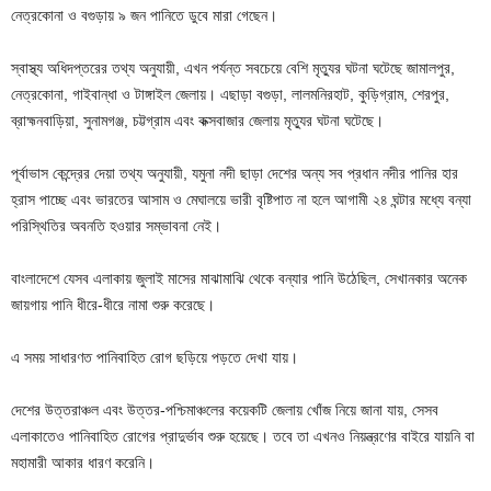
নেত্রকোনা ও বগুড়ায় ৯ জন পানিতে ডুবে মারা গেছেন।
স্বাস্থ্য অধিদপ্তরের তথ্য অনুযায়ী, এখন পর্যন্ত সবচেয়ে বেশি মৃত্যুর ঘটনা ঘটেছে জামালপুর,
নেত্রকোনা, গাইবান্ধা ও টাঙ্গাইল জেলায়। এছাড়া বগুড়া, লালমনিরহাট, কুড়িগ্রাম, শেরপুর,
ব্রাহ্মনবাড়িয়া, সুনামগঞ্জ, চট্টগ্রাম এবং কক্সবাজার জেলায় মৃত্যুর ঘটনা ঘটেছে।
পূর্বাভাস কেন্দ্রের দেয়া তথ্য অনুযায়ী, যমুনা নদী ছাড়া দেশের অন্য সব প্রধান নদীর পানির হার
হ্রাস পাচ্ছে এবং ভারতের আসাম ও মেঘালয়ে ভারী বৃষ্টিপাত না হলে আগামী ২৪ ঘন্টার মধ্যে বন্যা
পরিস্থিতির অবনতি হওয়ার সম্ভাবনা নেই।
বাংলাদেশে যেসব এলাকায় জুলাই মাসের মাঝামাঝি থেকে বন্যার পানি উঠেছিল, সেখানকার অনেক
জায়গায় পানি ধীরে-ধীরে নামা শুরু করেছে।
এ সময় সাধারণত পানিবাহিত রোগ ছড়িয়ে পড়তে দেখা যায়।
দেশের উত্তরাঞ্চল এবং উত্তর-পশ্চিমাঞ্চলের কয়েকটি জেলায় খোঁজ নিয়ে জানা যায়, সেসব
এলাকাতেও পানিবাহিত রোগের প্রাদুর্ভাব শুরু হয়েছে। তবে তা এখনও নিয়ন্ত্রণের বাইরে যায়নি বা
মহামারী আকার ধারণ করেনি।