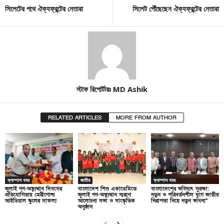
সিলেটের পথে ঐক্যফ্রন্টের নেতারা
সিলেট পৌঁছেছেন ঐক্যফ্রন্টের নেতারা
স্টাফ রিপোর্টারঃ MD Ashik
RELATED ARTICLES
MORE FROM AUTHOR
ক্যাম্পাস খবর
জাতীয়
ক্যাম্পাস খবর
জুলাই গণ-অভ্যুত্থান দিবসের
বাংলাদেশ শিশু একাডেমিতে
বাংলাদেশের ভবিষ্যৎ সুরক্ষা:
প্রতিযোগিতায় মেরীগোল্ড
জুলাই গণ-অভ্যুত্থান স্মরণে
নতুন ও পরিবর্তনশীল যুগে জাতীয়
আইডিয়াল স্কুলের সাফল্য
আলোচনা সভা ও সাংস্কৃতিক
নিরাপত্তা নিয়ে নতুন ভাবনা”
অনুষ্ঠান