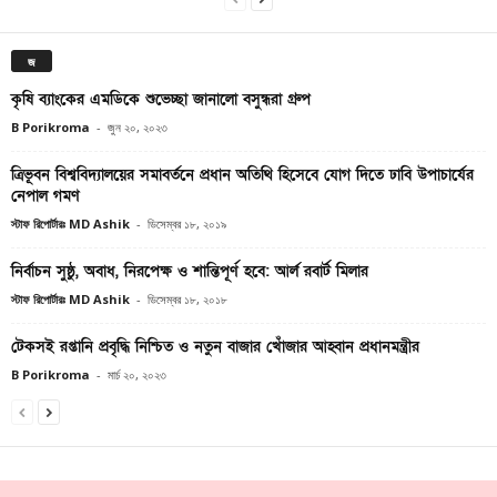
জ
কৃষি ব্যাংকের এমডিকে শুভেচ্ছা জানালো বসুন্ধরা গ্রুপ
B Porikroma
-
জুন ২০, ২০২৩
ত্রিভূবন বিশ্ববিদ্যালয়ের সমাবর্তনে প্রধান অতিথি হিসেবে যোগ দিতে ঢাবি উপাচার্যের
নেপাল গমণ
স্টাফ রিপোর্টারঃ MD Ashik
-
ডিসেম্বর ১৮, ২০১৯
নির্বাচন সুষ্ঠু, অবাধ, নিরপেক্ষ ও শান্তিপূর্ণ হবে: আর্ল রবার্ট মিলার
স্টাফ রিপোর্টারঃ MD Ashik
-
ডিসেম্বর ১৮, ২০১৮
টেকসই রপ্তানি প্রবৃদ্ধি নিশ্চিত ও নতুন বাজার খোঁজার আহ্বান প্রধানমন্ত্রীর
B Porikroma
-
মার্চ ২০, ২০২৩