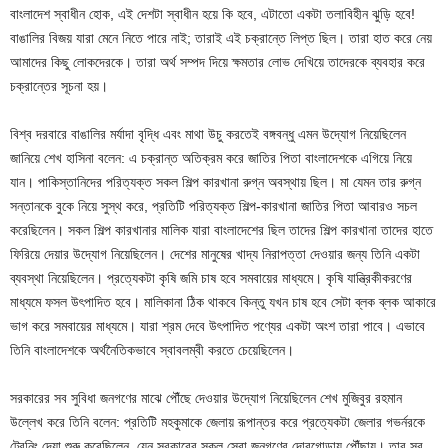
বাংলাদেশ স্বাধীন হোক, এই দেশটা স্বাধীন হয়ে কি হবে, এটাতো একটা তলাবিহীন ঝুড়ি হবে!
বাঙালির বিজয় যারা মেনে নিতে পারে নাই; তারাই এই চক্রান্তে লিপ্ত ছিল। তারা হাত করে নেয়
আমাদের কিছু লোকদেরকে। তারা অর্থ সম্পদ দিয়ে ক্ষমতার লোভ দেখিয়ে তাদেরকে ব্যবহার করে
চক্রান্তের সূচনা হয়।
বিশ্ব দরবারে বাঙালির মর্যাদা বৃদ্ধি এবং মাথা উচু করতেই বঙ্গবন্ধু এমন উদ্যোগ নিয়েছিলেন
জানিয়ে শেখ হাসিনা বলেন: এ চক্রান্ত অতিক্রম করে জাতির পিতা বাংলাদেশকে এগিয়ে নিয়ে
যান। পাকিস্তানিদের পরিত্যক্ত সকল শিল্প কারখানা রুগ্ন অবস্থায় ছিল। মা যেমন তার রুগ্ন
সন্তানকে বুকে নিয়ে সুস্থ করে, প্রতিটি পরিত্যক্ত শিল্প-কারখানা জাতির পিতা আবারও সচল
করেছিলেন। সকল শিল্প কারখানার মালিক যারা বাংলাদেশের ছিল তাদের শিল্প কারখানা তাদের হাতে
ফিরিয়ে দেয়ার উদ্যোগ নিয়েছিলেন। দেশের মানুষের খাদ্য নিরাপত্তা দেওয়ার জন্য তিনি একটা
ব্যবস্থা নিয়েছিলেন। প্রত্যেকটা কৃষি জমি চাষ হবে সমবায়ের মাধ্যমে। কৃষি যান্ত্রিকীকরণের
মাধ্যমে ফসল উৎপাদিত হবে। মালিকানা ঠিক থাকবে কিন্তু যখন চাষ হবে সেটা ব্লক ব্লক আকারে
ভাগ করে সমবায়ের মাধ্যমে। যারা শ্রম দেবে উৎপাদিত পণ্যের একটা অংশ তারা পাবে। এভাবে
তিনি বাংলাদেশকে অর্থনৈতিকভাবে স্বাবলম্বী করতে চেয়েছিলেন।
সরকারের সব সুবিধা জনগণের মাঝে পৌঁছে দেওয়ার উদ্যোগ নিয়েছিলেন শেখ মুজিবুর রহমান
উল্লেখ করে তিনি বলেন: প্রতিটি মহকুমাকে জেলায় রূপান্তর করে প্রত্যেকটা জেলার গভর্নরকে
ট্রেনিং দেয়া শুরু করেছিলেন, যেন সরকারের সকল সেবা জনগণের দোরগোড়ায় পৌঁছায়। তার সব