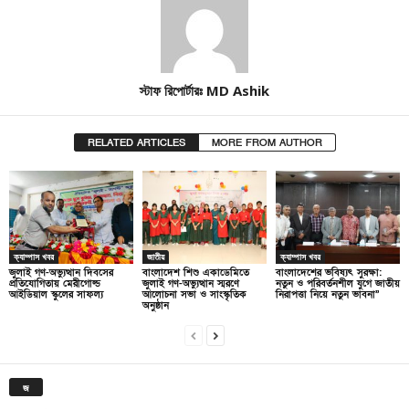
স্টাফ রিপোর্টারঃ MD Ashik
RELATED ARTICLES
MORE FROM AUTHOR
ক্যাম্পাস খবর
জাতীয়
ক্যাম্পাস খবর
জুলাই গণ-অভ্যুত্থান দিবসের
বাংলাদেশ শিশু একাডেমিতে
বাংলাদেশের ভবিষ্যৎ সুরক্ষা:
প্রতিযোগিতায় মেরীগোল্ড
জুলাই গণ-অভ্যুত্থান স্মরণে
নতুন ও পরিবর্তনশীল যুগে জাতীয়
আইডিয়াল স্কুলের সাফল্য
আলোচনা সভা ও সাংস্কৃতিক
নিরাপত্তা নিয়ে নতুন ভাবনা”
অনুষ্ঠান
জ