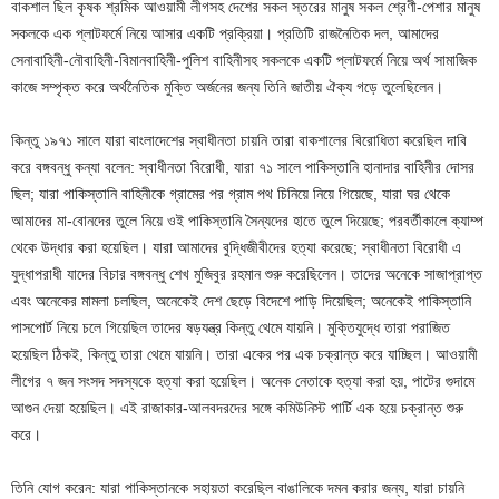
বাকশাল ছিল কৃষক শ্রমিক আওয়ামী লীগসহ দেশের সকল স্তরের মানুষ সকল শ্রেণী-পেশার মানুষ
সকলকে এক প্লাটফর্মে নিয়ে আসার একটি প্রক্রিয়া। প্রতিটি রাজনৈতিক দল, আমাদের
সেনাবাহিনী-নৌবাহিনী-বিমানবাহিনী-পুলিশ বাহিনীসহ সকলকে একটি প্লাটফর্মে নিয়ে অর্থ সামাজিক
কাজে সম্পৃক্ত করে অর্থনৈতিক মুক্তি অর্জনের জন্য তিনি জাতীয় ঐক্য গড়ে তুলেছিলেন।
কিন্তু ১৯৭১ সালে যারা বাংলাদেশের স্বাধীনতা চায়নি তারা বাকশালের বিরোধিতা করেছিল দাবি
করে বঙ্গবন্ধু কন্যা বলেন: স্বাধীনতা বিরোধী, যারা ৭১ সালে পাকিস্তানি হানাদার বাহিনীর দোসর
ছিল; যারা পাকিস্তানি বাহিনীকে গ্রামের পর গ্রাম পথ চিনিয়ে নিয়ে গিয়েছে, যারা ঘর থেকে
আমাদের মা-বোনদের তুলে নিয়ে ওই পাকিস্তানি সৈন্যদের হাতে তুলে দিয়েছে; পরবর্তীকালে ক্যাম্প
থেকে উদ্ধার করা হয়েছিল। যারা আমাদের বুদ্ধিজীবীদের হত্যা করেছে; স্বাধীনতা বিরোধী এ
যুদ্ধাপরাধী যাদের বিচার বঙ্গবন্ধু শেখ মুজিবুর রহমান শুরু করেছিলেন। তাদের অনেকে সাজাপ্রাপ্ত
এবং অনেকের মামলা চলছিল, অনেকেই দেশ ছেড়ে বিদেশে পাড়ি দিয়েছিল; অনেকেই পাকিস্তানি
পাসপোর্ট নিয়ে চলে গিয়েছিল তাদের ষড়যন্ত্র কিন্তু থেমে যায়নি। মুক্তিযুদ্ধে তারা পরাজিত
হয়েছিল ঠিকই, কিন্তু তারা থেমে যায়নি। তারা একের পর এক চক্রান্ত করে যাচ্ছিল। আওয়ামী
লীগের ৭ জন সংসদ সদস্যকে হত্যা করা হয়েছিল। অনেক নেতাকে হত্যা করা হয়, পাটের গুদামে
আগুন দেয়া হয়েছিল। এই রাজাকার-আলবদরদের সঙ্গে কমিউনিস্ট পার্টি এক হয়ে চক্রান্ত শুরু
করে।
তিনি যোগ করেন: যারা পাকিস্তানকে সহায়তা করেছিল বাঙালিকে দমন করার জন্য, যারা চায়নি