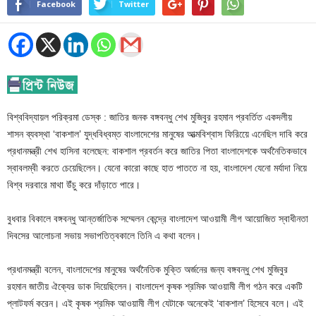
Facebook
Twitter
বিশ্ববিদ্যায়ল পরিক্রমা ডেস্ক : জাতির জনক বঙ্গবন্ধু শেখ মুজিবুর রহমান প্রবর্তিত একদলীয়
শাসন ব্যবস্থা ‘বাকশাল’ যুদ্ধবিধ্বম্ত বাংলাদেশের মানুষের আত্মবিশ্বাস ফিরিয়েে এনেছিল দাবি করে
প্রধানমন্ত্রী শেখ হাসিনা বলেছেন: বাকশাল প্রবর্তন করে জাতির পিতা বাংলাদেশকে অর্থনৈতিকভাবে
স্বাবলম্বী করতে চেয়েছিলেন। যেনো কারো কাছে হাত পাততে না হয়, বাংলাদেশ যেনো মর্যাদা নিয়ে
বিশ্ব দরবারে মাথা উঁচু করে দাঁড়াতে পারে।
বুধবার বিকালে বঙ্গবন্ধু আন্তর্জাতিক সম্মেলন কেন্দ্রে বাংলাদেশ আওয়ামী লীগ আয়োজিত স্বাধীনতা
দিবসের আলোচনা সভায় সভাপতিত্বকালে তিনি এ কথা বলেন।
প্রধানমন্ত্রী বলেন, বাংলাদেশের মানুষের অর্থনৈতিক মুক্তি অর্জনের জন্য বঙ্গবন্ধু শেখ মুজিবুর
রহমান জাতীয় ঐক্যের ডাক দিয়েছিলেন। বাংলাদেশ কৃষক শ্রমিক আওয়ামী লীগ গঠন করে একটি
প্লাটফর্ম করেন। এই কৃষক শ্রমিক আওয়ামী লীগ যেটাকে অনেকেই ‘বাকশাল’ হিসেবে বলে। এই