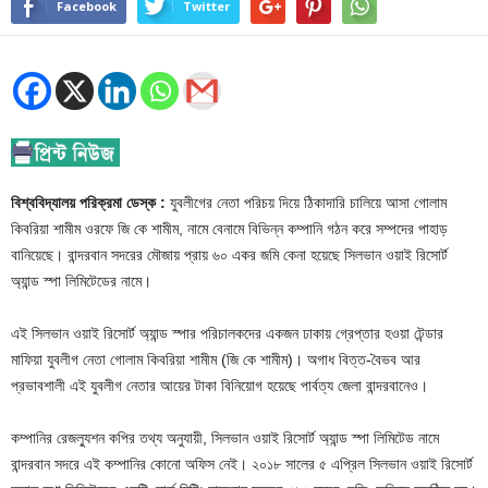
Facebook
Twitter
বিশ্ববিদ্যালয় পরিক্রমা ডেস্ক :
যুবলীগের নেতা পরিচয় দিয়ে ঠিকাদারি চালিয়ে আসা গোলাম
কিবরিয়া শামীম ওরফে জি কে শামীম, নামে বেনামে বিভিন্ন কম্পানি গঠন করে সম্পদের পাহাড়
বানিয়েছে। বান্দরবান সদরের মৌজায় প্রায় ৬০ একর জমি কেনা হয়েছে সিলভান ওয়াই রিসোর্ট
অ্যান্ড স্পা লিমিটেডের নামে।
এই সিলভান ওয়াই রিসোর্ট অ্যান্ড স্পার পরিচালকদের একজন ঢাকায় গ্রেপ্তার হওয়া টেন্ডার
মাফিয়া যুবলীগ নেতা গোলাম কিবরিয়া শামীম (জি কে শামীম)। অগাধ বিত্ত-বৈভব আর
প্রভাবশালী এই যুবলীগ নেতার আয়ের টাকা বিনিয়োগ হয়েছে পার্বত্য জেলা বান্দরবানেও।
কম্পানির রেজল্যুশন কপির তথ্য অনুযায়ী, সিলভান ওয়াই রিসোর্ট অ্যান্ড স্পা লিমিটেড নামে
বান্দরবান সদরে এই কম্পানির কোনো অফিস নেই। ২০১৮ সালের ৫ এপ্রিল সিলভান ওয়াই রিসোর্ট