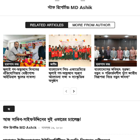
স্টাফ রিপোর্টারঃ MD Ashik
RELATED ARTICLES
MORE FROM AUTHOR
ক্যাম্পাস খবর
জাতীয়
ক্যাম্পাস খবর
জুলাই গণ-অভ্যুত্থান দিবসের
বাংলাদেশ শিশু একাডেমিতে
বাংলাদেশের ভবিষ্যৎ সুরক্ষা:
প্রতিযোগিতায় মেরীগোল্ড
জুলাই গণ-অভ্যুত্থান স্মরণে
নতুন ও পরিবর্তনশীল যুগে জাতীয়
আইডিয়াল স্কুলের সাফল্য
আলোচনা সভা ও সাংস্কৃতিক
নিরাপত্তা নিয়ে নতুন ভাবনা”
অনুষ্ঠান
জ
আজ সাকিব-সাইফউদ্দিনের দুই ওভারের চ্যালেঞ্জ!
স্টাফ রিপোর্টারঃ MD Ashik
-
নভেম্বর ১৬, ২০২০