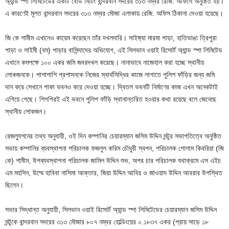
অ্যান্ড স্পা লিমিটেডের একটি বোর্ড মিটিং বান্দরবান সদরের ৩১৩ নম্বর রেজি. অফিসে অনুষ্ঠিত হয়।
এ কারণেই মূলত বান্দরবান সদরের ৩১৩ নম্বর মৌজা এলাকায় রেজি. অফিস ঠিকানা দেওয়া হয়েছে।
জি কে শামীম এখানেও কায়েম করেছেন তাঁর দখলদারি। সাইঙ্গ্যা মারমা পাড়া, হাতিভাঙা ত্রিপুরা
পাড়া ও লাইমী (বম) পাড়ার বাসিন্দাদের অভিযোগ, এই সিলভান ওয়াই রিসোর্ট অ্যান্ড স্পা লিমিটেড
এখানে কমপক্ষে ১০০ একর জমি জবরদখল করেছে। নানাভাবে নাজেহাল করা হচ্ছে স্থানীয়
লোকজনকে। পাশাপাশি প্রশাসনকে নিজের স্বার্থসিদ্ধির কাজে লাগাতে পুলিশ ফাঁড়ির জন্য জমি
দান করে সেখানে পাকা ভবনও করে দেওয়া হচ্ছে। দ্বিতল ভবনটি নির্মাণের কাজ এখন অনেকটাই
এগিয়ে গেছে। শিগগিরই এই ভবনে পুলিশ ফাঁড়ি স্থানান্তরিত হওয়ার কথা রয়েছে বলে জেনেছে
স্থানীয় লোকজন।
রেজল্যুশনের তথ্য অনুযায়ী, ওই দিন কম্পানির চেয়ারম্যান জসিম উদ্দিন মন্টুর সভাপতিত্বে অনুষ্ঠিত
সভায় কম্পানির ব্যবস্থাপনা পরিচালক ফজলুল করিম চৌধুরী স্বপন, পরিচালক গোলাম কিবরিয়া (জি
কে) শামীম, উপব্যবস্থাপনা পরিচালক জামিল উদ্দিন শুভ, অপর চার পরিচালক যথাক্রমে এস এইচ
এম মহসিন, উম্মে হাবিবা নাসিমা আক্তার, জিয়া উদ্দিন আবির ও জাওয়াদ উদ্দিন আবরার উপস্থিত
ছিলেন।
সভার সিদ্ধান্ত অনুযায়ী, সিলভান ওয়াই রিসোর্ট অ্যান্ড স্পা লিমিটেডের চেয়ারম্যান জসিম উদ্দিন
মন্টুকে বান্দরবান সদরের ৩১৩ মৌজার ৮০৭ নম্বর হোল্ডিংয়ের ০.১৮৩৭ একর (প্রায় সাড়ে ১৮