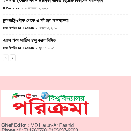
মানারাত ইন্টারন্যাশনাল ইউনিভার্সিটিতে ইংরেজি বিভাগের নবীনবরণ
B Porikroma
-
নভেম্বর ১১, ২০২১
চুল-দাড়ি-গোঁফ পেকে এ কী হাল সালমানের!
স্টাফ রিপোর্টারঃ MD Ashik
-
এপ্রিল ১৬, ২০১৯
ওয়ান স্টপ সার্ভিস চালু করল বিসিক
স্টাফ রিপোর্টারঃ MD Ashik
-
জুন ১৩, ২০২১
Chief Editor :
MD Harun-Ar Rashid
Phone :
01711260720, 0195637-2903