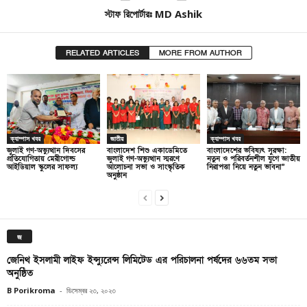
স্টাফ রিপোর্টারঃ MD Ashik
RELATED ARTICLES
MORE FROM AUTHOR
ক্যাম্পাস খবর
জাতীয়
ক্যাম্পাস খবর
জুলাই গণ-অভ্যুত্থান দিবসের
বাংলাদেশ শিশু একাডেমিতে
বাংলাদেশের ভবিষ্যৎ সুরক্ষা:
প্রতিযোগিতায় মেরীগোল্ড
জুলাই গণ-অভ্যুত্থান স্মরণে
নতুন ও পরিবর্তনশীল যুগে জাতীয়
আইডিয়াল স্কুলের সাফল্য
আলোচনা সভা ও সাংস্কৃতিক
নিরাপত্তা নিয়ে নতুন ভাবনা”
অনুষ্ঠান
জ
জেনিথ ইসলামী লাইফ ইন্স্যুরেন্স লিমিটেড এর পরিচালনা পর্ষদের ৬৬তম সভা
অনুষ্ঠিত
B Porikroma
-
ডিসেম্বর ২৩, ২০২৩