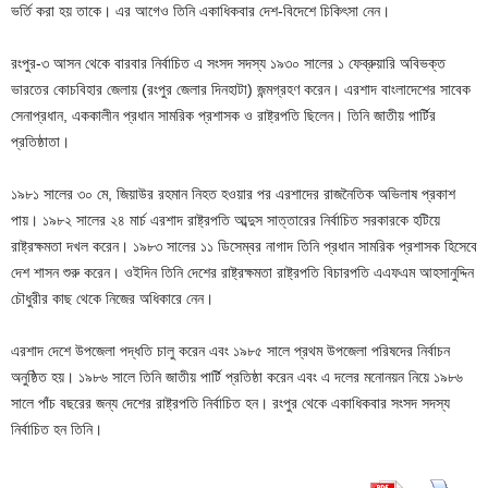
ভর্তি করা হয় তাকে। এর আগেও তিনি একাধিকবার দেশ-বিদেশে চিকিৎসা নেন।
রংপুর-৩ আসন থেকে বারবার নির্বাচিত এ সংসদ সদস্য ১৯৩০ সালের ১ ফেব্রুয়ারি অবিভক্ত
ভারতের কোচবিহার জেলায় (রংপুর জেলার দিনহাটা) জন্মগ্রহণ করেন। এরশাদ বাংলাদেশের সাবেক
সেনাপ্রধান, এককালীন প্রধান সামরিক প্রশাসক ও রাষ্ট্রপতি ছিলেন। তিনি জাতীয় পার্টির
প্রতিষ্ঠাতা।
১৯৮১ সালের ৩০ মে, জিয়াউর রহমান নিহত হওয়ার পর এরশাদের রাজনৈতিক অভিলাষ প্রকাশ
পায়। ১৯৮২ সালের ২৪ মার্চ এরশাদ রাষ্ট্রপতি আব্দুস সাত্তারের নির্বাচিত সরকারকে হটিয়ে
রাষ্ট্রক্ষমতা দখল করেন। ১৯৮৩ সালের ১১ ডিসেম্বর নাগাদ তিনি প্রধান সামরিক প্রশাসক হিসেবে
দেশ শাসন শুরু করেন। ওইদিন তিনি দেশের রাষ্ট্রক্ষমতা রাষ্ট্রপতি বিচারপতি এএফএম আহসানুদ্দিন
চৌধুরীর কাছ থেকে নিজের অধিকারে নেন।
এরশাদ দেশে উপজেলা পদ্ধতি চালু করেন এবং ১৯৮৫ সালে প্রথম উপজেলা পরিষদের নির্বাচন
অনুষ্ঠিত হয়। ১৯৮৬ সালে তিনি জাতীয় পার্টি প্রতিষ্ঠা করেন এবং এ দলের মনোনয়ন নিয়ে ১৯৮৬
সালে পাঁচ বছরের জন্য দেশের রাষ্ট্রপতি নির্বাচিত হন। রংপুর থেকে একাধিকবার সংসদ সদস্য
নির্বাচিত হন তিনি।