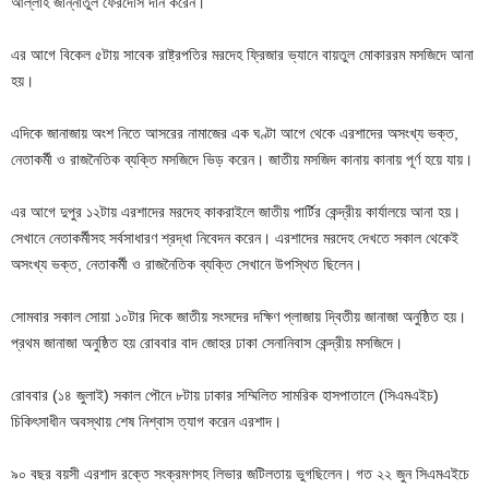
আল্লাহ জান্নাতুল ফেরদৌস দান করেন।
এর আগে বিকেল ৫টায় সাবেক রাষ্ট্রপতির মরদেহ ফ্রিজার ভ্যানে বায়তুল মোকাররম মসজিদে আনা
হয়।
এদিকে জানাজায় অংশ নিতে আসরের নামাজের এক ঘণ্টা আগে থেকে এরশাদের অসংখ্য ভক্ত,
নেতাকর্মী ও রাজনৈতিক ব্যক্তি মসজিদে ভিড় করেন। জাতীয় মসজিদ কানায় কানায় পূর্ণ হয়ে যায়।
এর আগে দুপুর ১২টায় এরশাদের মরদেহ কাকরাইলে জাতীয় পার্টির কেন্দ্রীয় কার্যালয়ে আনা হয়।
সেখানে নেতাকর্মীসহ সর্বসাধারণ শ্রদ্ধা নিবেদন করেন। এরশাদের মরদেহ দেখতে সকাল থেকেই
অসংখ্য ভক্ত, নেতাকর্মী ও রাজনৈতিক ব্যক্তি সেখানে উপস্থিত ছিলেন।
সোমবার সকাল সোয়া ১০টার দিকে জাতীয় সংসদের দক্ষিণ প্লাজায় দ্বিতীয় জানাজা অনুষ্ঠিত হয়।
প্রথম জানাজা অনুষ্ঠিত হয় রোববার বাদ জোহর ঢাকা সেনানিবাস কেন্দ্রীয় মসজিদে।
রোববার (১৪ জুলাই) সকাল পৌনে ৮টায় ঢাকার সম্মিলিত সামরিক হাসপাতালে (সিএমএইচ)
চিকিৎসাধীন অবস্থায় শেষ নিশ্বাস ত্যাগ করেন এরশাদ।
৯০ বছর বয়সী এরশাদ রক্তে সংক্রমণসহ লিভার জটিলতায় ভুগছিলেন। গত ২২ জুন সিএমএইচে