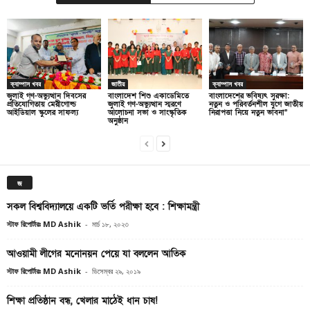
ক্যাম্পাস খবর
জাতীয়
ক্যাম্পাস খবর
জুলাই গণ-অভ্যুত্থান দিবসের
বাংলাদেশ শিশু একাডেমিতে
বাংলাদেশের ভবিষ্যৎ সুরক্ষা:
প্রতিযোগিতায় মেরীগোল্ড
জুলাই গণ-অভ্যুত্থান স্মরণে
নতুন ও পরিবর্তনশীল যুগে জাতীয়
আইডিয়াল স্কুলের সাফল্য
আলোচনা সভা ও সাংস্কৃতিক
নিরাপত্তা নিয়ে নতুন ভাবনা”
অনুষ্ঠান
জ
সকল বিশ্ববিদ্যালয়ে একটি ভর্তি পরীক্ষা হবে : শিক্ষামন্ত্রী
স্টাফ রিপোর্টারঃ MD Ashik
-
মার্চ ১৮, ২০২৩
আওয়ামী লীগের মনোনয়ন পেয়ে যা বললেন আতিক
স্টাফ রিপোর্টারঃ MD Ashik
-
ডিসেম্বর ২৯, ২০১৯
শিক্ষা প্রতিষ্ঠান বন্ধ, খেলার মাঠেই ধান চাষ!