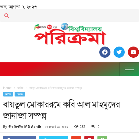
শুক্র, আগস্ট ৭, ২০২৬
Home
জাতীয়
বায়তুল মোকাররমে কবি আল মাহমুদের জানাজা সম্পন্ন
জাতীয়
ব্রেকিং
বায়তুল মোকাররমে কবি আল মাহমুদের
জানাজা সম্পন্ন
By
স্টাফ রিপোর্টারঃ MD Ashik
-
ফেব্রুয়ারি ১৬, ২০১৯
232
0