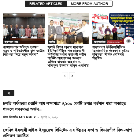
RELATED ARTICLES
MORE FROM AUTHOR
ক্যাম্পাস খবর
জাতীয়
আন্তর্জাতিক
বাংলাদেশের ভবিষ্যৎ সুরক্ষা:
জুলাই বিপ্লব স্মরণে মানারাত
বাংলাদেশ ইউনিভার্সিটিতে
নতুন ও পরিবর্তনশীল যুগে জাতীয়
ইউনিভার্সিটিতে পক্ষকালব্যাপী
‘একাডেমিক গবেষণায় কৃত্রিম
নিরাপত্তা নিয়ে নতুন ভাবনা”
কর্মসূচির বর্ণাঢ্য সমাপনী শহীদ
বুদ্ধিমত্তা’ শীর্ষক সেমিনার
শাকিল-আহনাফের চেতনায়
অনুষ্ঠিত
এগিয়ে যাওয়ার আহবান ড.
শফিকুল ইসলাম মাসুদ এমপি’র
জ
চলতি অর্থবছরে রপ্তানি আয় লক্ষ্যমাত্রা ৫,১০০ কোটি ডলার বর্তমান ধারা অব্যাহত
থাকলে লক্ষ্যমাত্রা অর্জন...
স্টাফ রিপোর্টারঃ MD Ashik
-
জুলাই ৭, ২০২১
জেনিথ ইসলামী লাইফ ইন্স্যুরেন্স লিমিটেড এর উন্নয়ন সভা ও লিডারশীপ বিল্ড-আপ
প্রশিক্ষণ অনুষ্ঠিত