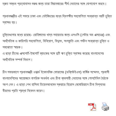
দ্রুত সম্ভব প্রত্যাবাসন শুরুর জন্য তারা মিয়ানমারের শীর্ষ নেতাদের সঙ্গে যোগাযোগ করবে।
প্রধানমন্ত্রীর এই সফরে ঢাকা এবং বেইজিংয়ের মধ্যে দ্বিপক্ষীয় সহযোগিতা সংক্রান্ত নয়টি চুক্তি
স্বাক্ষর হয়।
চুক্তিগুলোর মধ্যে রয়েছে- রোহিঙ্গাদের খাদ্য সহায়তার জন্য এলওসি (লেটার অব এক্সচেঞ্জ) এবং
অর্থনৈতিক ও কারিগরি সহযোগিতা, বিনিয়োগ, বিদ্যুৎ, সংস্কৃতি এবং পর্যটন সংক্রান্ত চুক্তি ও
সমঝোতা স্মারক।
এ ছাড়া চীনের এক্সপোর্ট-ইমপোর্ট ব্যাংকের সঙ্গে দুটি ঋণ চুক্তি স্বাক্ষর করেছে বাংলাদেশের
অর্থনৈতিক সম্পর্ক বিভাগ।
চীন সফরকালে প্রধানমন্ত্রী ওয়ার্ল্ড ইকোনমিক ফোরামের (ডব্লিউইএফ) বার্ষিক সম্মেলন, প্রবাসী
বাংলাদেশিদের আয়োজনে নাগরিক সংবর্ধনা এবং চীনা ব্যবসায়ী নেতাদের সঙ্গে গোলটেবিল বৈঠকে
অংশ নেন। এ ছাড়া শেখ হাসিনা তিয়েনআনমেন স্কয়ারে হিরোস মেমোরিয়ালে চীনা বিপ্লবের
বীরদের প্রতি শ্রদ্ধা নিবেদন করেন।