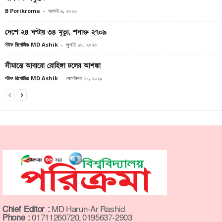
B Porikroma
-
আগস্ট ৬, ২০২৩
দেশে ২৪ ঘণ্টায় ৩৪ মৃত্যু, শনাক্ত ২৭০৯
স্টাফ রিপোর্টারঃ MD Ashik
-
জুলাই ১৮, ২০২০
সীমান্তে আবারো রোহিঙ্গা ঢলের আশঙ্কা
স্টাফ রিপোর্টারঃ MD Ashik
-
সেপ্টেম্বর ২১, ২০২০
Chief Editor :
MD Harun-Ar Rashid
Phone :
01711260720, 0195637-2903