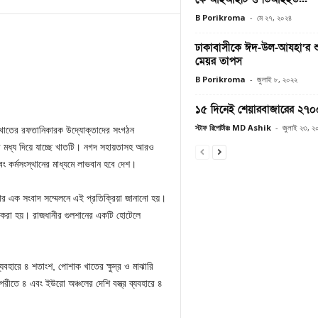
B Porikroma
-
মে ২৭, ২০২৪
ঢাকাবাসীকে ঈদ-উল-আযহা’র শু
মেয়র তাপস
B Porikroma
-
জুলাই ৮, ২০২২
১৫ দিনেই শেয়ারবাজারের ২৭০
স্টাফ রিপোর্টারঃ MD Ashik
-
জুলাই ২৩, ২
 খাতের রফতানিকারক উদ্যোক্তাদের সংগঠন
 মধ্য দিয়ে যাচ্ছে খাতটি। নগদ সহায়তাসহ আরও
কর্মসংস্থানের মাধ্যমে লাভবান হবে দেশ।
ার এক সংবাদ সম্মেলনে এই প্রতিক্রিয়া জানানো হয়।
ন করা হয়। রাজধানীর গুলশানের একটি হোটেলে
্যবহারে ৪ শতাংশ, পোশাক খাতের ক্ষুদ্র ও মাঝারি
পরীতে ৪ এবং ইউরো অঞ্চলের দেশি বস্ত্র ব্যবহারে ৪