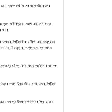
হায়তা। প্রাকবাজেট আলোচনায় জাতীয় রাজস্ব
ন বহুস্তরে অতিরিক্ত ১ শতাংশ হারে নগদ সহায়তা
ুবানা হক।
 ডলারের বিপরীতে টাকা ১ টাকা হারে অবমূল্যায়ন
শে স্থানীয় মুদ্রার অবমূল্যায়নের কথা জানান
লেঞ্জের মধ্যে এই প্রণোদনা মানতে পারছি না। দয়া করে
িত্র্যের অভাব, উদ্ভাবনী না থাকা, ডলার বিপরীতে
।
াত। ঋণ করে উৎপাদন কার্যক্রম চালিয়ে যাচ্ছেন