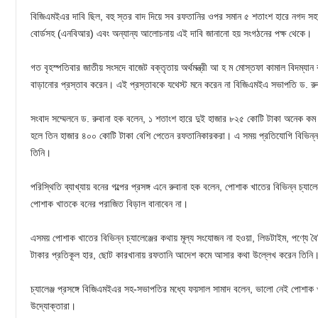
বিজিএমইএর দাবি ছিল, বহু স্তর বাদ দিয়ে সব রফতানির ওপর সমান ৫ শতাংশ হারে নগদ স
বোর্ডসহ (এনবিআর) এবং অন্যান্য আলোচনায় এই দাবি জানানো হয় সংগঠনের পক্ষ থেকে।
গত বৃহস্পতিবার জাতীয় সংসদে বাজেট বক্তৃতায় অর্থমন্ত্রী আ হ ম মোস্তফা কামাল বিদম্যা
বাড়ানোর প্রস্তাব করেন। এই প্রস্তাবকে যথেস্ট মনে করেন না বিজিএমইএ সভাপতি ড. র
সংবাদ সম্মেলনে ড. রুবানা হক বলেন, ১ শতাংশ হারে দুই হাজার ৮২৫ কোটি টাকা অনেক কম।
হলে তিন হাজার ৪০০ কোটি টাকা বেশি পেতেন রফতানিকারকরা। এ সময় প্রতিযোগি বিভিন্ন দে
তিনি।
পরিস্থিতি ব্যাখ্যায় বনের গল্পের প্রসঙ্গ এনে রুবানা হক বলেন, পোশাক খাতের বিভিন্ন চ্যা
পোশাক খাতকে বনের পরাজিত বিড়াল বানাবেন না।
এসময় পোশাক খাতের বিভিন্ন চ্যালেঞ্জের কথায় মূল্য সংযোজন না হওয়া, লিডটাইম, পণ্যে বৈচ
টাকার প্রতিকূল হার, ছোট কারখানায় রফতানি আদেশ কমে আসার কথা উল্লেখ করেন তিনি
চ্যালেঞ্জ প্রসঙ্গে বিজিএমইএর সহ-সভাপতির মধ্যে ফয়সাল সামাদ বলেন, ভালো নেই পোশাক খ
উদ্যোক্তারা।