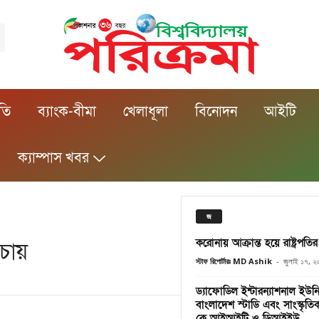
ীতি
ব্যাংক-বীমা
খেলাধূলা
বিনোদন
আইটি
ক্যাম্পাস খবর
জ
করোনায় আক্রান্ত হয়ে রাষ্ট্রপত
চায়
স্টাফ রিপোর্টারঃ MD Ashik
-
জুলাই ১৭, ২
ড্যাফোডিল ইন্টারন্যাশনাল ইউনি
বাংলাদেশ স্টাডি এবং সাংস্কৃতিক
কে আইআইটি ও ডিআইইউ...