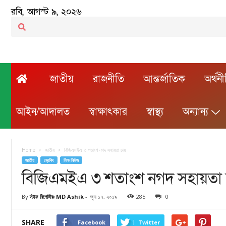
রবি, আগস্ট ৯, ২০২৬
জাতীয়
রাজনীতি
আন্তর্জাতিক
অর্থন
আইন/আদালত
স্বাক্ষাৎকার
স্বাস্থ্য
অন্যান্য
Home
জাতীয়
বিজিএমইএ ৩ শতাংশ নগদ সহায়তা চায়
জাতীয়
ব্রেকিং
লিড নিউজ
বিজিএমইএ ৩ শতাংশ নগদ সহায়তা 
By
স্টাফ রিপোর্টারঃ MD Ashik
-
জুন ১৭, ২০১৯
285
0
SHARE
Facebook
Twitter