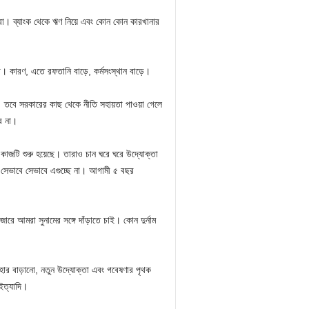
ারা। ব্যাংক থেকে ঋণ নিয়ে এবং কোন কোন কারখানার
কারণ, এতে রফতানি বাড়ে, কর্মসংস্থান বাড়ে।
। তবে সরকারের কাছ থেকে নীতি সহায়তা পাওয়া গেলে
ে না।
কাজটি শুরু হয়েছে। তারাও চান ঘরে ঘরে উদ্যোক্তা
িরা সেভাবে সেভাবে এগুচ্ছে না। আগামী ৫ বছর
ারে আমরা সুনামের সঙ্গে দাঁড়াতে চাই। কোন দুর্নাম
 হার বাড়ানো, নতুন উদ্যোক্তা এবং গবেষণার পৃথক
 ইত্যাদি।