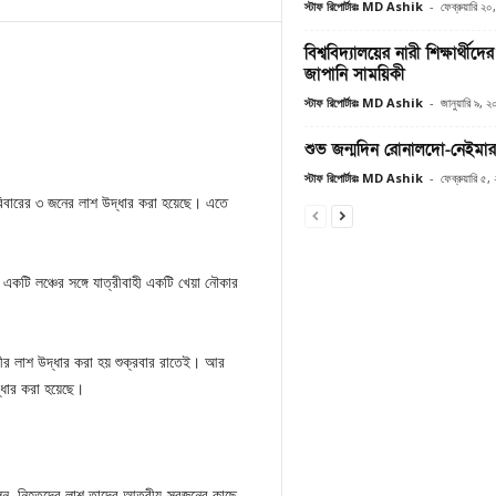
স্টাফ রিপোর্টারঃ MD Ashik
-
ফেব্রুয়ারি ২
বিশ্ববিদ্যালয়ের নারী শিক্ষার্থী
জাপানি সাময়িকী
স্টাফ রিপোর্টারঃ MD Ashik
-
জানুয়ারি ৯, 
শুভ জন্মদিন রোনালদো-নেইমার
স্টাফ রিপোর্টারঃ MD Ashik
-
ফেব্রুয়ারি ৫
পরিবারের ৩ জনের লাশ উদ্ধার করা হয়েছে। এতে
 একটি লঞ্চের সঙ্গে যাত্রীবাহী একটি খেয়া নৌকার
ীর লাশ উদ্ধার করা হয় শুক্রবার রাতেই। আর
্ধার করা হয়েছে।
 বলেন, নিহতদের লাশ তাদের আত্বীয়-স্বজনের কাছে