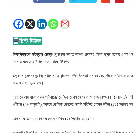
বিশ্ববিদ্যায়ল পরিক্রমা ডেস্ক :
বুড়িগঙ্গা নদীতে লঞ্চের ধাক্কায় নৌকা ডুবির ঘটনায় একই 
নিখোঁজ রয়েছে ওই পরিবারের আরেকটি শিশু।
শুক্রবার (২৫ জানুয়ারি) গভীর রাতে বুড়িগঙ্গা নদীর তৈলঘাট বরাবর মাঝ নদীতে মানিক-৩ নামে
ধাক্কা লেগে ডুবে যায়।
এতে নৌকায় থাকা একই পরিবারের রোজিনা বেগম (৪২) ও মমতাজ বেগম (৫০) নামে দুই নার
শনিবার (২৬ জানুয়ারি) সকালে রোজিনা বেগমের স্বামী মতিউর রহমান মতির (৫৫) মরদেহ উদ
এদিকে এ ঘটনায় রোজিনার ছেলে আবিদ (৫) নিখোঁজ রয়েছেন।
সদরঘাট নৌ-পুলিশ থানার ভারপ্রাপ্ত কর্মকর্তা (ওসি) আব্দুর রাজ্জাক এ তথ্য নিশ্চিত করে