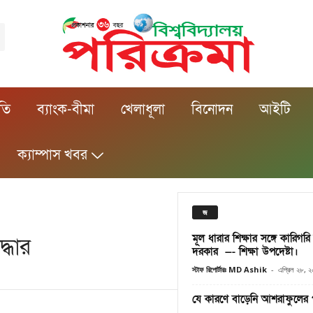
ীতি
ব্যাংক-বীমা
খেলাধূলা
বিনোদন
আইটি
ক্যাম্পাস খবর
জ
মূল ধারার শিক্ষার সঙ্গে কারিগরি 
্ধার
দরকার —- শিক্ষা উপদেষ্টা।
স্টাফ রিপোর্টারঃ MD Ashik
-
এপ্রিল ২৮, 
যে কারণে বাড়েনি আশরাফুলের প