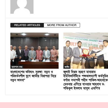
RELATED ARTICLES
MORE FROM AUTHOR
ক্যাম্পাস খবর
জাতীয়
বাংলাদেশের ভবিষ্যৎ সুরক্ষা: নতুন ও
জুলাই বিপ্লব স্মরণে মানারাত
পরিবর্তনশীল যুগে জাতীয় নিরাপত্তা নিয়ে
ইউনিভার্সিটিতে পক্ষকালব্যাপী কর্মসূচির
নতুন ভাবনা”
বর্ণাঢ্য সমাপনী শহীদ শাকিল-আহনাফে
চেতনায় এগিয়ে যাওয়ার আহবান ড.
শফিকুল ইসলাম মাসুদ এমপি’র