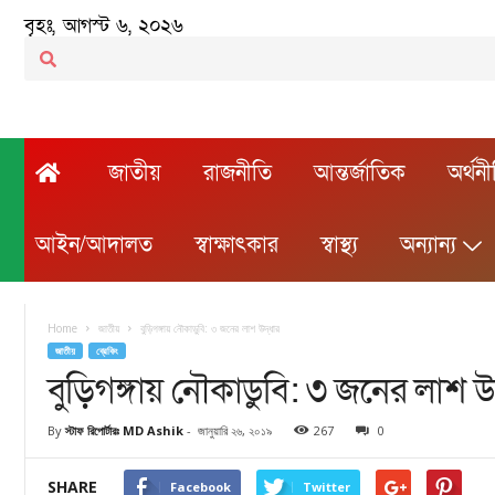
বৃহঃ, আগস্ট ৬, ২০২৬
জাতীয়
রাজনীতি
আন্তর্জাতিক
অর্থন
আইন/আদালত
স্বাক্ষাৎকার
স্বাস্থ্য
অন্যান্য
Home
জাতীয়
বুড়িগঙ্গায় নৌকাডুবি: ৩ জনের লাশ উদ্ধার
জাতীয়
ব্রেকিং
বুড়িগঙ্গায় নৌকাডুবি: ৩ জনের লাশ উদ
By
স্টাফ রিপোর্টারঃ MD Ashik
-
জানুয়ারি ২৬, ২০১৯
267
0
SHARE
Facebook
Twitter