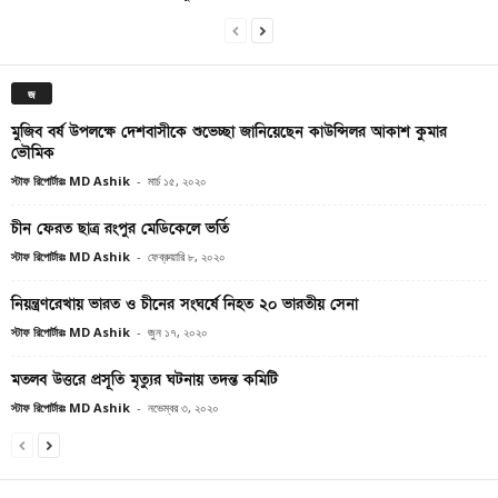
জ
মুজিব বর্ষ উপলক্ষে দেশবাসীকে শুভেচ্ছা জানিয়েছেন কাউন্সিলর আকাশ কুমার
ভৌমিক
স্টাফ রিপোর্টারঃ MD Ashik
-
মার্চ ১৫, ২০২০
চীন ফেরত ছাত্র রংপুর মেডিকেলে ভর্তি
স্টাফ রিপোর্টারঃ MD Ashik
-
ফেব্রুয়ারি ৮, ২০২০
নিয়ন্ত্রণরেখায় ভারত ও চীনের সংঘর্ষে নিহত ২০ ভারতীয় সেনা
স্টাফ রিপোর্টারঃ MD Ashik
-
জুন ১৭, ২০২০
মতলব উত্তরে প্রসূতি মৃত্যুর ঘটনায় তদন্ত কমিটি
স্টাফ রিপোর্টারঃ MD Ashik
-
নভেম্বর ৩, ২০২০