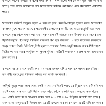
বাসগুলো আগের বিআরটিসি বাসের মতো হবে না। এসব বাসের সঙ্গে ১০ ভাগ খুচরা যন্ত্রাংশ আনা
হচ্ছে। আর বাসের কলাকৌশল নিয়ে বিআরটিসির কর্মীদের প্রশিক্ষণও দেবে বাস নির্মাতা কোম্পানি
গুলো।
বিআরটিসি কর্মকর্তা মাহবুবর রহমান ও বেনাপোল বন্দর পরিদর্শক-সাইফুল ইসলাম বলেন, বিআরটিসি
বাসগুলো বন্দরে প্রবেশ করেছে। প্রয়োজণীয় কাগজপত্র সাবমিট করে সকল আনুষ্ঠানিকতা শেষে
বাসগুলো বন্দর থেকে খালাশ করা হবে। প্রথম চালানটি আজকে ঢাকার উদ্দশ্যে রওনা দেবে। বন্দর
ট্রান্সশিপমেন্টের পাশে নতুন টার্মিনালে বাসগুলো রাখা হবে বাসগুলো। এ বাসে যাত্রীদের বিনোদনের
জন্যে থাকবে তিনটি টেলিভিশন,সিসি ক্যামেরা-ওয়াফাই সিষ্টেম-আধুনিকমানের চেয়ার-মিষ্টি সাউন্ড
সিষ্টেম সহ আরামদায়ক আধুনিক সব সুযোগ সুবিধা। অচিরেই অন্যসব বাস চলে আসবে বলে জানান
বন্দর কর্তপক্ষ।
বাসগুলো সড়কে নামালে যাত্রীসেবার মান আরো একধাপ এগিয়ে যাবে বলে জানান ব্যাবসায়িরা।
বাস পর্যায় ক্রমে বন্দর টার্মিনালে আসছে বলে জানান স্থানীয়রা।
সংশ্লিষ্ট সুত্রে আরো জানা গেছে, চলতি মাসের শেষ দিকেই আরও ১০ দ্বিতল বাস, ৫টি এসি বাস,
৪২টি সাধারণ বাস এবং ২৫টি ট্রাক আসবে ভারত থেকে আমদানি হয়ে। ভারতের সহজ শর্তের
২০০ কোটি ডলার ঋণের আওতায় ভারত থেকে ৬০০ বাস ও ৫০০টি ট্রাক আমদানি করা হচ্ছে।
এসব বাসের মধ্যে ৩০০টি দ্বিতল বাস, ১০০টি একতলা সাধারণ বাস এবং ২০০টি এসি বাস আসার