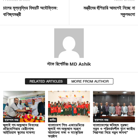
চালের মূল্যবৃদ্ধির বিষয়টি অযৌক্তিক:
মন্ত্রীদের হুঁশিয়ারি আমলেই নিচ্ছে না
বাণিজ্যমন্ত্রী
স্কুলগুলো
স্টাফ রিপোর্টারঃ MD Ashik
RELATED ARTICLES
MORE FROM AUTHOR
ক্যাম্পাস খবর
জাতীয়
ক্যাম্পাস খবর
জুলাই গণ-অভ্যুত্থান দিবসের
বাংলাদেশ শিশু একাডেমিতে
বাংলাদেশের ভবিষ্যৎ সুরক্ষা:
প্রতিযোগিতায় মেরীগোল্ড
জুলাই গণ-অভ্যুত্থান স্মরণে
নতুন ও পরিবর্তনশীল যুগে জাতীয়
আইডিয়াল স্কুলের সাফল্য
আলোচনা সভা ও সাংস্কৃতিক
নিরাপত্তা নিয়ে নতুন ভাবনা”
অনুষ্ঠান