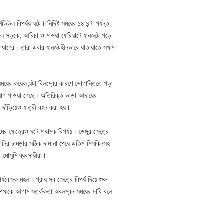
 বিপর্যয় ঘটে। নির্দিষ্ট সময়ের ১৪ ঘন্টা পর্যন্ত
্গাইল সড়কে, আরিচা ও মাওয়া ফেরিঘাটে যানজটে পড়ে
 সাধাণের। তারা এবার যানজটহীনভাবে যাতায়াতে সক্ষম
 সময়ের কয়েক ঘন্টা বিলম্বের কারণে ভোগান্তিতে পড়া
যোগ পাওয়া গেছে। অতিরিক্ত ভাড়া আদায়ের
দাঁড়িয়েও যাত্রী বহন করা হয়।
্ষেত্রেও ঘটে মারাত্মক বিপর্যয়। ডেঙ্গুর ক্ষেত্রে
বানির চামড়ার সঠিক দাম না পেয়ে এতিম-মিসকিনসহ
র মৌসুমি ব্যবসায়ীরা।
েক্ষক মহল। প্রায় সব ক্ষেত্রে বিপর্য দিয়ে শুরু
 পক্ষকে আগাম সতর্ককতা অবলম্বন সময়ের দাবি বলে