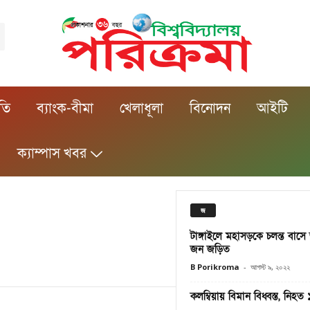
ীতি
ব্যাংক-বীমা
খেলাধূলা
বিনোদন
আইটি
ক্যাম্পাস খবর
জ
টাঙ্গাইলে মহাসড়কে চলন্ত বাসে
জন জড়িত
B Porikroma
-
আগস্ট ৯, ২০২২
কলম্বিয়ায় বিমান বিধ্বস্ত, নিহত