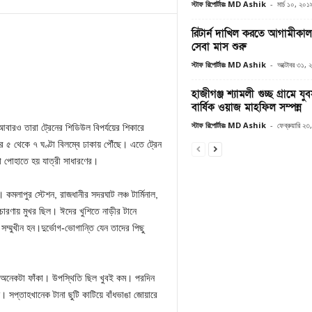
স্টাফ রিপোর্টারঃ MD Ashik
-
মার্চ ১০, ২০১
রিটার্ন দাখিল করতে আগামীকা
সেবা মাস শুরু
স্টাফ রিপোর্টারঃ MD Ashik
-
অক্টোবর ৩১, 
হাজীগঞ্জ শ্যামলী গুচ্ছ গ্রামে 
বার্ষিক ওয়াজ মাহফিল সম্পন্ন
স্টাফ রিপোর্টারঃ MD Ashik
-
ফেব্রুয়ারি ২
বারও তারা ট্রেনের শিডিউল বিপর্যয়ের শিকারে
র ৫ থেকে ৭ ঘণ্টা বিলম্বে ঢাকায় পৌঁছে। এতে ট্রেন
না পোহাতে হয় যাত্রী সাধারণের।
 কমলাপুর স্টেশন, রাজধানীর সদরঘাট লঞ্চ টার্মিনাল,
পদচারণায় মুখর ছিল। ঈদের খুশিতে নাড়ীর টানে
ম্মুখীন হন।দুর্ভোগ-ভোগান্তি যেন তাদের পিছু
অনেকটা ফাঁকা। উপস্থিতি ছিল খুবই কম। পরদিন
 সপ্তাহখানেক টানা ছুটি কাটিয়ে বাঁধভাঙা জোয়ারে