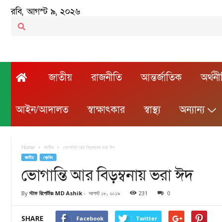
রবি, আগস্ট ৯, ২০২৬
জাতীয়
রাজনীতি
আন্তর্জাতিক
অর্থন
আইন/আদালত
স্বাক্ষাৎকার
স্বাস্থ্য
অন্যান্য
Home
জাতীয়
ভোগান্তি আর বিড়ম্বনায় ভরা ঈদ
জাতীয়
ব্রেকিং
ভোগান্তি আর বিড়ম্বনায় ভরা ঈদ
By
স্টাফ রিপোর্টারঃ MD Ashik
-
আগস্ট ১৮, ২০১৯
231
0
SHARE
Facebook
Twitter