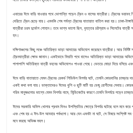
এবারের ঈদে বাড়ি যাওয়ার পথে ভোগান্তি পড়েন ট্রেন ও বাসের যাত্রীরা। ট্রেনের ভয়াবহ শিডিউল
দেরিতে ট্রেন ছেড়ে যায়। এমনকি শেষ পর্যন্ত ট্রেনের যাতায়াত বাতিল করা হয়। ঢাকা-টাঙ
যাত্রীরা চরম দুর্ভোগ পোহান। তবে ভাগ্য ভালো ছিল, বৃহত্তর চট্টগ্রাম ও সিলেটের যাত্রী
হন।
দক্ষিণাঞ্চলের কিছু লঞ্চে অতিরিক্ত ভাড়া আদায়ের অভিযোগ করেছেন যাত্রীরা। আর নির্দিষ্ট
ট্রেনযাত্রীরা ক্ষোভ জানান। একইভাবে ফিরতি পথে বাসেও অতিরিক্ত ভাড়া আদায়ের অভি
পাশাপাশি অতিরিক্ত যাত্রী বহনের অভিযোগও পাওয়া গেছে। ভেতরে মোড়া দিয়ে বসিয়ে এবং 
ঈদে বাড়ি যাতায়াতে যেমন ট্রেনের রেকর্ড শিডিউল বিপর্যয় ঘটে, তেমনি কোরবানির চামড়ার দামের ক
একই কথা বলা যায়। ডাক্তাদেরও ঈদের খুশি ও ছুটি মাটি হয় ডেঙ্গু রোগীদের সেবায়। কোর
গরিব মানুষগুলোর ভাগ্যে যেমন বিপর্যয় নামে, সিন্ডিকেটের কারণে তেমনি বিপর্যয়ে পড়েন চামড়া
ঈদের সরকারি অফিস খোলার প্রথম দিনও উপস্থিতির ক্ষেত্রে বিপর্যয় ঘটেছে বলে মনে করে পর্যব
এবং শেষ হয় এ ঈদ-উল আযহার পর্বগুলো। আর যেন এমনটা না ঘটে, সে বিষয়ে সংশ্লিষ্ট সব
মনে করছে অভিজ্ঞ মহল।