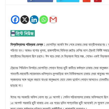
বিশ্ববিদ্যালয় পরিক্রমা ডেস্ক :
ভোগান্তি কমেনি ঈদ শেষে ঢাকায় ফেরা যাত্রীসাধারণের। আ
পরিণত হন। আজও যশোর খুলনা, রাজশাহীসহ বিভিন্ন রুটের বেশির ভাগ ট্রেনই নির্দিষ্ট সময়ে
যাত্রীদের বিড়ম্বনা ছিল চরমে। ঈদ ঘরে ফেরা যে বিড়ম্বনা দিয়ে শুরু, শেষেও একই বিড়ম্ব
ট্রেনের শিডিউল বিপর্যয়ে ভোগান্তি পোহান ঈদের ছুটি কাটিয়ে কর্মস্থল ঢাকায় ফেরা মানুষজন।
গাবতলী-মহাখালী-সায়েদাবাদ-গুলিস্তান-ফুলবাড়িয়া বাস টার্মিনালগুলো ঢাকায় ফেরা মানুষের 
স্বজনদের সঙ্গে আনন্দ করতে যাওয়া মানুষগুলো যেতে যেমন দুর্ভোগ পোহান আসতেও তেমনটির স
ছাড়ছে না।
ঈদের পর সরকারি অফিস খোলা হয় ১৪ আগস্ট। সেদিন সচিবালয়সহ ঢাকার অফিসগুলো ছিল 
১৫ আগস্ট সরকারি ছুটি থাকায় এবং এর পরের দুদিন সাপ্তাহিক ছুটি অনেকেই সে সুযোগ নেন।
মতো ঢাকার কর্মস্থলে ছুটছেন সরকারি কর্মজীবীরা। পাশাপাশি অন্যরাও।