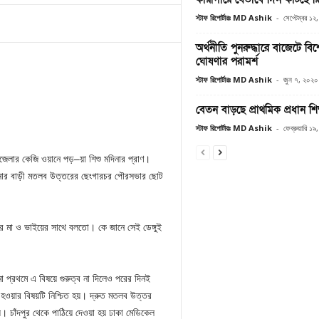
স্টাফ রিপোর্টারঃ MD Ashik
-
সেপ্টেম্বর ১
অর্থনীতি পুনরুদ্ধারে বাজেটে বি
ঘোষণার পরামর্শ
স্টাফ রিপোর্টারঃ MD Ashik
-
জুন ৭, ২০২০
বেতন বাড়ছে প্রাথমিক প্রধান শি
স্টাফ রিপোর্টারঃ MD Ashik
-
ফেব্রুয়ারি ১
জেলার কেজি ওয়ানে পড়–য়া শিশু মদিনার প্রাণ।
মদিনার বাড়ী মতলব উত্তরের ছেংগারচর পৌরসভার ছোট
তার মা ও ভাইয়ের সাথে বলতো। কে জানে সেই ডেঙ্গুই
া প্রথমে এ বিষয়ে গুরুত্ব না দিলেও পরের দিনই
ন্ত হওয়ার বিষয়টি নিশ্চিত হয়। দ্রুত মতলব উত্তর
 হয়। চাঁদপুর থেকে পাঠিয়ে দেওয়া হয় ঢাকা মেডিকেল