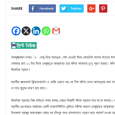
SHARE
Facebook
Twitter
শামসুজ্জামান ডলার ঃ ডেঙ্গু নিয়ে আতঙ্ক, সেই ডেংগুই কিনা কেড়েনিল মতলব উত্তর উপ
সোমবার রাত ১২ টার দিকে ডেঙ্গুজ¦রে আক্রান্ত হয়ে মদিনা আক্তার (৮) প্রাণ হারায়। 
ঝিনাইয়া গ্রামে।
স্থানীয় অক্সফোর্ড কিন্ডারগার্ডেন এ কেজি ওয়ানে পড়–য়া শিশু মদিনা ডেংগু আতঙ্কের কথা 
যে তার মৃত্যুর কারণ হয়ে যাবে।
ঝিনাইয়া গ্রামের নিজ বাড়িতে মশার কামড় দেয়ার বিষয়টি মদিনা প্রথমে তার মা’কে জানায়। ম
স্থানীয় ছেংগারচর বাজারের একটি ডায়াগনিস্টিক সেন্টারে পরীক্ষা করালে ডেঙ্গুজ্বরে আক্রা
উপজেলা স্বাস্থ্য কমপ্লেক্সে নেয়ার পর চাঁদপুর সদর হাসপাতালে প্রেরণ করে পরামর্শ দেওয়া