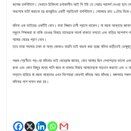
কলেজ হসপিটালে। সেখানে চিকিৎসা চলাকালীন আই সি ইউ তে নেয়ার পরামর্শ দেওয়া হলে সে
অবশেষে ভর্তি করানো হয় ধানমন্ডির একটি প্রাইভেট হসপিটালে। সোমবার রাত ১২টার দিকে স
মদিনা এক ভাইয়ের একটিই বোন। বাবা মিজান ঢালী প্রাসে থাকেন। মা ময়না আক্তার জানান
স্কুলে শিক্ষকরা না নাকি ডেংগুর বিষয়ে তাদেরকে সতর্ক থাকতে বলতো এবং বাড়ির আশপাশ 
আমার মেয়ের প্রাণ নেবে।
তবে তারা সহসায় ঢাকা বা অন্য কোথাও যায়নি তাই ধারনা করা হচ্ছে মদিনা বাড়ীতেই ডেঙ্গু
পঞ্চম শ্রেণীতে পড়–য়া মদিনার ভাই মেহেরাজ জানায়, বোন আমার ছিল লেখাপড়ায় ভালো এবং
রাখা এবং কোন কিছুর মধ্যে পানি জমে না থাকার বিষয়ে আমাদেরকে সচেতন করতো এবং ও ন
সন্তান হারিয়ে মা ময়না আক্তার এখন দিশেহারা কেবলই কাঁদছে আর কাঁদছে। মঙ্গলবার সকা
মদিনার লাশ দাফন করা হয়।