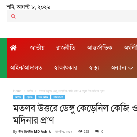
শনি, আগস্ট ৮, ২০২৬
জাতীয়
রাজনীতি
আন্তর্জাতিক
অর্থন
আইন/আদালত
স্বাক্ষাৎকার
স্বাস্থ্য
অন্যান্য
Home
জাতীয়
মতলব উত্তরে ডেঙ্গু কেড়েনিল কেজি ওয়ান এ পড়ুয়া শিশু মদিনার প্রাণ
জাতীয়
ব্রেকিং
লিড নিউজ
সারা বাংলা
মতলব উত্তরে ডেঙ্গু কেড়েনিল কেজি ও
মদিনার প্রাণ
By
স্টাফ রিপোর্টারঃ MD Ashik
-
আগস্ট ৬, ২০১৯
253
0