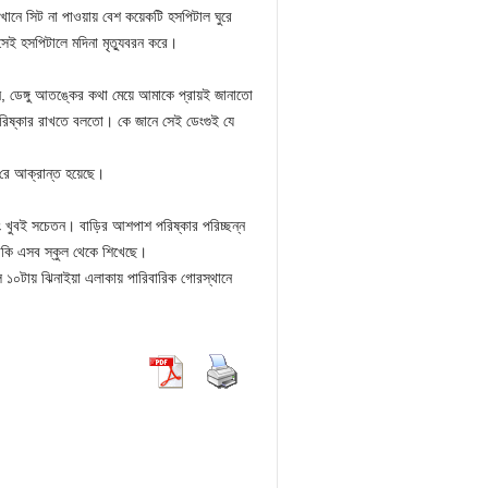
খানে সিট না পাওয়ায় বেশ কয়েকটি হসপিটাল ঘুরে
েই হসপিটালে মদিনা মৃত্যুবরন করে।
, ডেঙ্গু আতঙ্কের কথা মেয়ে আমাকে প্রায়ই জানাতো
পরিষ্কার রাখতে বলতো। কে জানে সেই ডেংগুই যে
জ¦রে আক্রান্ত হয়েছে।
 খুবই সচেতন। বাড়ির আশপাশ পরিষ্কার পরিচ্ছন্ন
াকি এসব স্কুল থেকে শিখেছে।
ল ১০টায় ঝিনাইয়া এলাকায় পারিবারিক গোরস্থানে