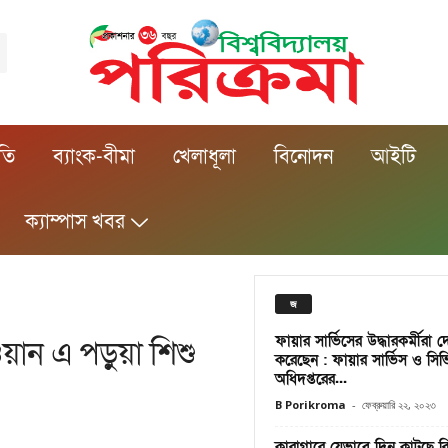
ীতি
ব্যাংক-বীমা
খেলাধূলা
বিনোদন
আইটি
ক্যাম্পাস খবর
জ
ফায়ার সার্ভিসের উদ্ধারকর্মীরা দে
য়ান এ পড়ুয়া শিশু
করেছেন : ফায়ার সার্ভিস ও সিভ
অধিদপ্তরের...
B Porikroma
-
ফেব্রুয়ারি ২২, ২০২৩
কারাগারে যেভাবে দিন কাটছে র