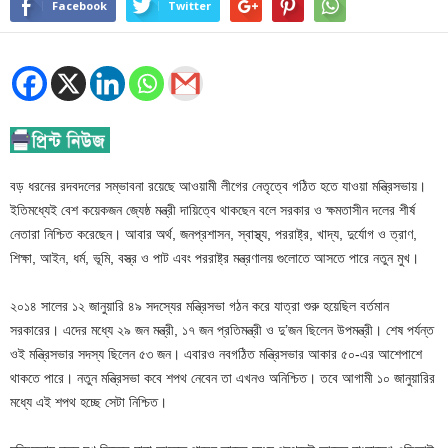
Facebook
Twitter
বড় ধরনের রদবদলের সম্ভাবনা রয়েছে আওয়ামী লীগের নেতৃত্বে গঠিত হতে যাওয়া মন্ত্রিসভায়।
ইতিমধ্যেই বেশ কয়েকজন জ্যেষ্ঠ মন্ত্রী দায়িত্বে থাকছেন বলে সরকার ও ক্ষমতাসীন দলের শীর্ষ
নেতারা নিশ্চিত করেছেন। আবার অর্থ, জনপ্রশাসন, স্বাস্থ্য, পররাষ্ট্র, খাদ্য, দুর্যোগ ও ত্রাণ,
শিক্ষা, আইন, ধর্ম, ভূমি, বস্ত্র ও পাট এবং পররাষ্ট্র মন্ত্রণালয় গুলোতে আসতে পারে নতুন মুখ।
২০১৪ সালের ১২ জানুয়ারি ৪৯ সদস্যের মন্ত্রিসভা গঠন করে যাত্রা শুরু হয়েছিল বর্তমান
সরকারের। এদের মধ্যে ২৯ জন মন্ত্রী, ১৭ জন প্রতিমন্ত্রী ও দু’জন ছিলেন উপমন্ত্রী। শেষ পর্যন্ত
ওই মন্ত্রিসভার সদস্য ছিলেন ৫৩ জন। এবারও নবগঠিত মন্ত্রিসভার আকার ৫০-এর আশেপাশে
থাকতে পারে। নতুন মন্ত্রিসভা কবে শপথ নেবেন তা এখনও অনিশ্চিত। তবে আগামী ১০ জানুয়ারির
মধ্যে এই শপথ হচ্ছে সেটা নিশ্চিত।