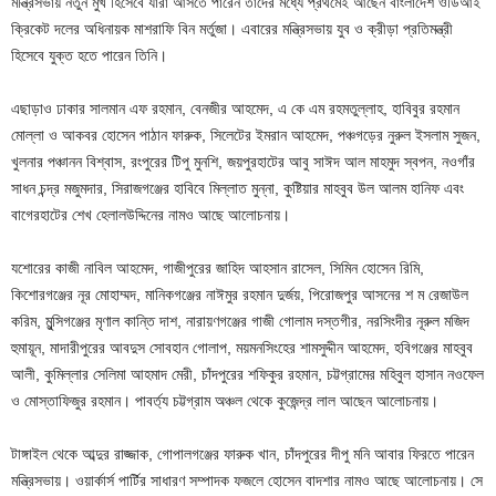
মন্ত্রিসভায় নতুন মুখ হিসেবে যারা আসতে পারেন তাদের মধ্যে প্রথমেই আছেন বাংলাদেশ ওডিআই
ক্রিকেট দলের অধিনায়ক মাশরাফি বিন মর্তুজা। এবারের মন্ত্রিসভায় যুব ও ক্রীড়া প্রতিমন্ত্রী
হিসেবে যুক্ত হতে পারেন তিনি।
এছাড়াও ঢাকার সালমান এফ রহমান, বেনজীর আহমেদ, এ কে এম রহমতুল্লাহ, হাবিবুর রহমান
মোল্লা ও আকবর হোসেন পাঠান ফারুক, সিলেটের ইমরান আহমেদ, পঞ্চগড়ের নুরুল ইসলাম সুজন,
খুলনার পঞ্চানন বিশ্বাস, রংপুরের টিপু মুনশি, জয়পুরহাটের আবু সাঈদ আল মাহমুদ স্বপন, নওগাঁর
সাধন চন্দ্র মজুমদার, সিরাজগঞ্জের হাবিবে মিল্লাত মুন্না, কুষ্টিয়ার মাহবুব উল আলম হানিফ এবং
বাগেরহাটের শেখ হেলালউদ্দিনের নামও আছে আলোচনায়।
যশোরের কাজী নাবিল আহমেদ, গাজীপুরের জাহিদ আহসান রাসেল, সিমিন হোসেন রিমি,
কিশোরগঞ্জের নূর মোহাম্মদ, মানিকগঞ্জের নাঈমুর রহমান দুর্জয়, পিরোজপুর আসনের শ ম রেজাউল
করিম, মুন্সিগঞ্জের মৃণাল কান্তি দাশ, নারায়ণগঞ্জের গাজী গোলাম দস্তগীর, নরসিংদীর নূরুল মজিদ
হুমায়ূন, মাদারীপুরের আবদুস সোবহান গোলাপ, ময়মনসিংহের শামসুদ্দীন আহমেদ, হবিগঞ্জের মাহবুব
আলী, কুমিল্লার সেলিমা আহমাদ মেরী, চাঁদপুরের শফিকুর রহমান, চট্টগ্রামের মহিবুল হাসান নওফেল
ও মোস্তাফিজুর রহমান। পাবর্ত্য চট্টগ্রাম অঞ্চল থেকে কুজেন্দ্র লাল আছেন আলোচনায়।
টাঙ্গাইল থেকে আব্দুর রাজ্জাক, গোপালগঞ্জের ফারুক খান, চাঁদপুরের দীপু মনি আবার ফিরতে পারেন
মন্ত্রিসভায়। ওয়ার্কার্স পার্টির সাধারণ সম্পাদক ফজলে হোসেন বাদশার নামও আছে আলোচনায়। সে