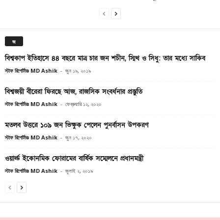
জ
বিশ্বকাপ ইতিহাসে ৪৪ বছরে মাত্র চার জন শচীন, স্মিথ ও সিধু: তার মধ্যে সাকিব
স্টাফ রিপোর্টারঃ MD Ashik
-
জুন ১৯, ২০১৯
বিশ্বজয়ী বীরেরা ফিরছে আজ, রাজসিক সংবর্ধনার প্রস্তুতি
স্টাফ রিপোর্টারঃ MD Ashik
-
ফেব্রুয়ারি ১২, ২০২০
মতলব উত্তরে ১০৯ জন ভিক্ষুক পেলেন পুনর্বাসন উপকরণ
স্টাফ রিপোর্টারঃ MD Ashik
-
জুন ১৭, ২০২০
ওয়ার্ল্ড ইকোনমিক ফোরামের বার্ষিক সম্মেলনে প্রধানমন্ত্রী
স্টাফ রিপোর্টারঃ MD Ashik
-
জুলাই ২, ২০১৯