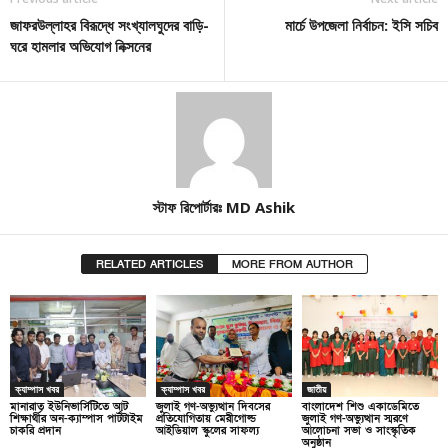
জাফরউল্লাহর বিরূদ্ধে সংখ্যালঘুদের বাড়ি-
মার্চে উপজেলা নির্বাচন: ইসি সচিব
ঘরে হামলার অভিযোগ নিক্সনের
স্টাফ রিপোর্টারঃ MD Ashik
RELATED ARTICLES
MORE FROM AUTHOR
ক্যাম্পাস খবর
ক্যাম্পাস খবর
জাতীয়
মানারাত ইউনিভার্সিটিতে আট
জুলাই গণ-অভ্যুত্থান দিবসের
বাংলাদেশ শিশু একাডেমিতে
শিক্ষার্থীর অন-ক্যাম্পাস পার্টটাইম
প্রতিযোগিতায় মেরীগোল্ড
জুলাই গণ-অভ্যুত্থান স্মরণে
চাকরি প্রদান
আইডিয়াল স্কুলের সাফল্য
আলোচনা সভা ও সাংস্কৃতিক
অনুষ্ঠান