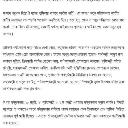
সংসদে প্রধান বিরোধী দলের ভূমিকায় থাকবে জাতীয় পার্টি। সে কারণে নতুন মন্ত্রিসভায় জাতীয়
পার্টির নেতাদের বাদ পড়াটা অনেকটা অনুমিতই ছিল। তবে ইনু, মেনন ও মঞ্জুর মন্ত্রিসভা থেকে বাদ
পড়াটা চমক হিসেবেই এসেছে, যেমনটি ঘটেছে মন্ত্রিসভায় পুরনোদের অধিকাংশের বদলে নতুন মুখ
আসায়।
তালিকা পর্যালোচনা করে আরও দেখা গেছে, নতুনদের জায়গা দিতে বাদ পড়েছেন বর্তমান মন্ত্রিসভার
অধিকাংশ হেভিওয়েট রাজনৈতিক নেতা। তাদের মধ্যে উল্লেখযোগ্য হচ্ছেন- অর্থমন্ত্রী আবুল মাল
আবদুল মুহিত, শিল্পমন্ত্রী আমির হোসেন আমু, বাণিজ্যমন্ত্রী তোফায়েল আহমেদ, কৃষিমন্ত্রী মতিয়া
চৌধুরী, স্বাস্থ্যমন্ত্রী মোহাম্মদ নাসিম, এলজিআরডি মন্ত্রী ইঞ্জিনিয়ার খন্দকার মোশাররফ হোসেন,
সমাজকল্যাণমন্ত্রী রাশেদ খান মেনন, গৃহায়ন ও গণপূর্তমন্ত্রী ইঞ্জিনিয়ার মোশাররফ হোসেন,
তথ্যমন্ত্রী হাসানুল হক ইনু, পানিসম্পদমন্ত্রী আনোয়ার হোসেন, শিক্ষামন্ত্রী নুরুল ইসলাম নাহিদ এবং
নৌপরিবহনমন্ত্রী শাজাহান খান।
বিগত মন্ত্রিসভার ২৫ মন্ত্রী, ৯ প্রতিমন্ত্রী ও ২ উপমন্ত্রী এবারের মন্ত্রিসভায় স্থান পাননি। বিদায়ী
সরকারে না থাকলেও আগে মন্ত্রিসভায় দায়িত্ব পালন করেছেন এমন তিনজনকে শেখ হাসিনা ফিরিয়ে
এনেছেন পূর্ণ মন্ত্রী হিসেবে। এছাড়া টেকনোক্র্যাট কোটায় দু’জনকে মন্ত্রী এবং একজনকে প্রতিমন্ত্রী
করা হয়েছে।