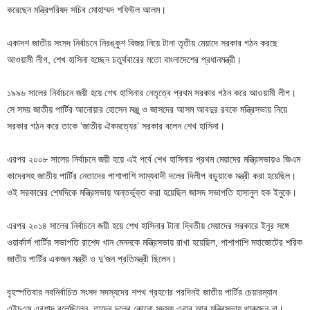
করেছেন মন্ত্রিপরিষদ সচিব মোহাম্মদ শফিউল আলম।
একাদশ জাতীয় সংসদ নির্বাচনে নিরঙ্কুশ বিজয় নিয়ে টানা তৃতীয় মেয়াদে সরকার গঠন করছে
আওয়ামী লীগ, শেখ হাসিনা হচ্ছেন চতুর্থবারের মতো বাংলাদেশের প্রধানমন্ত্রী।
১৯৯৬ সালের নির্বাচনে জয়ী হয়ে শেখ হাসিনার নেতৃত্বে প্রথম সরকার গঠন করে আওয়ামী লীগ।
সে সময় জাতীয় পার্টির আনোয়ার হোসেন মঞ্জু ও জাসদের আসম আবদুর রবকে মন্ত্রিসভায় নিয়ে
সরকার গঠন করে তাকে ‘জাতীয় ঐকমত্যের’ সরকার বলেন শেখ হাসিনা।
এরপর ২০০৮ সালের নির্বাচনে জয়ী হয়ে এই পর্বে শেখ হাসিনার প্রথম মেয়াদের মন্ত্রিসভায়ও জিএম
কাদেরসহ জাতীয় পার্টির নেতাদের পাশাপাশি সাম্যবাদী দলের দিলীপ বড়ুয়াকে মন্ত্রী করা হয়েছিল।
ওই সরকারের শেষদিকে মন্ত্রিসভায় অন্তর্ভুক্ত করা হয়েছিল জাসদ সভাপতি হাসানুল হক ইনুকে।
এরপর ২০১৪ সালের নির্বাচনে জয়ী হয়ে শেখ হাসিনার টানা দ্বিতীয় মেয়াদের সরকারে ইনুর সঙ্গে
ওয়ার্কার্স পার্টির সভাপতি রাশেদ খান মেননকে মন্ত্রিসভায় রাখা হয়েছিল, পাশাপাশি মহাজোটের শরিক
জাতীয় পার্টির একজন মন্ত্রী ও দু’জন প্রতিমন্ত্রী ছিলেন।
বৃহস্পতিবার নবনির্বাচিত সংসদ সদস্যদের শপথ গ্রহণের পরদিনই জাতীয় পার্টির চেয়ারম্যান
এইচএম এরশাদ বলেছিলেন, তাদের দলের কোনো সদস্য এবার আর মন্ত্রিসভায় থাকছেন না।