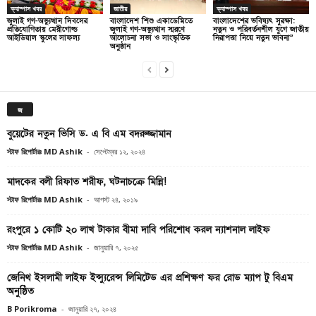
ক্যাম্পাস খবর
জাতীয়
ক্যাম্পাস খবর
জুলাই গণ-অভ্যুত্থান দিবসের
বাংলাদেশ শিশু একাডেমিতে
বাংলাদেশের ভবিষ্যৎ সুরক্ষা:
প্রতিযোগিতায় মেরীগোল্ড
জুলাই গণ-অভ্যুত্থান স্মরণে
নতুন ও পরিবর্তনশীল যুগে জাতীয়
আইডিয়াল স্কুলের সাফল্য
আলোচনা সভা ও সাংস্কৃতিক
নিরাপত্তা নিয়ে নতুন ভাবনা”
অনুষ্ঠান
জ
বুয়েটের নতুন ভিসি ড. এ বি এম বদরুজ্জামান
স্টাফ রিপোর্টারঃ MD Ashik
-
সেপ্টেম্বর ১২, ২০২৪
মাদকের বলী রিফাত শরীফ, ঘটনাচক্রে মিন্নি!
স্টাফ রিপোর্টারঃ MD Ashik
-
আগস্ট ২৪, ২০১৯
রংপুরে ১ কোটি ২০ লাখ টাকার বীমা দাবি পরিশোধ করল ন্যাশনাল লাইফ
স্টাফ রিপোর্টারঃ MD Ashik
-
জানুয়ারি ৭, ২০২৫
জেনিথ ইসলামী লাইফ ইন্স্যুরেন্স লিমিটেড এর প্রশিক্ষণ ফর রোড ম্যাপ টু বিএম
অনুষ্ঠিত
B Porikroma
-
জানুয়ারি ২৭, ২০২৪