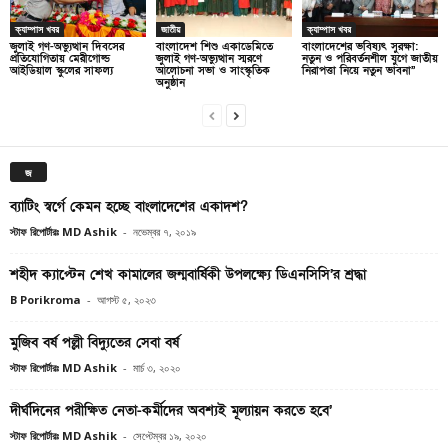
ক্যাম্পাস খবর
জাতীয়
ক্যাম্পাস খবর
জুলাই গণ-অভ্যুত্থান দিবসের
বাংলাদেশ শিশু একাডেমিতে
বাংলাদেশের ভবিষ্যৎ সুরক্ষা:
প্রতিযোগিতায় মেরীগোল্ড
জুলাই গণ-অভ্যুত্থান স্মরণে
নতুন ও পরিবর্তনশীল যুগে জাতীয়
আইডিয়াল স্কুলের সাফল্য
আলোচনা সভা ও সাংস্কৃতিক
নিরাপত্তা নিয়ে নতুন ভাবনা”
অনুষ্ঠান
জ
ব্যাটিং স্বর্গে কেমন হচ্ছে বাংলাদেশের একাদশ?
স্টাফ রিপোর্টারঃ MD Ashik
-
নভেম্বর ৭, ২০১৯
শহীদ ক্যাপ্টেন শেখ কামালের জন্মবার্ষিকী উপলক্ষ্যে ডিএনসিসি’র শ্রদ্ধা
B Porikroma
-
আগস্ট ৫, ২০২৩
মুজিব বর্ষ পল্লী বিদ্যুতের সেবা বর্ষ
স্টাফ রিপোর্টারঃ MD Ashik
-
মার্চ ৩, ২০২০
দীর্ঘদিনের পরীক্ষিত নেতা-কর্মীদের অবশ্যই মূল্যায়ন করতে হবে’
স্টাফ রিপোর্টারঃ MD Ashik
-
সেপ্টেম্বর ১৯, ২০২০