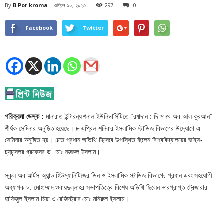
By
B Porikroma
-
এপ্রিল ১০, ২০২৩
297
0
Facebook
Twitter
পরিক্রমা ডেস্ক :
মানারাত ইন্টারন্যাশনাল ইউনিভার্সিটিতে “‍রমাদান : দি মানথ অব আল-কুরআন”
শীর্ষক সেমিনার অনুষ্ঠিত হয়েছে। ৮ এপ্রিল শনিবার ইসলামিক স্টাডিজ বিভাগের উদ্যোগে এ
সেমিনার অনুষ্ঠিত হয়। এতে প্রধান অতিথি হিসেবে উপস্থিত ছিলেন বিশ্ববিদ্যালয়ের ভাইস-
চ্যান্সেলর প্রফেসর ড. মোঃ নজরুল ইসলাম।
স্কুল অব আর্টস অ্যান্ড হিউম্যানিটিজের ডিন ও ইসলামিক স্টাডিজ বিভাগের প্রধান এবং সহযোগী
অধ্যাপক ড. মোহাম্মাদ ওবায়দুল্লাহর সভাপতিত্বে বিশেষ অতিথি ছিলেন ভারপ্রাপ্ত ট্রেজারার
হাফিজুল ইসলাম মিয়া ও রেজিস্ট্রার মোঃ মনিরুল ইসলাম।