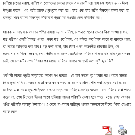
চালিয়ে চালের ড্রাম, বালিশ ও তোশকের ভেতর থেকে এক কোটি ছয় লাখ ৮৪ হাজার ৬০০ টাকা
উদ্ধার করেন। এর পরই তাকে গ্রেপ্তার করা হয়। তার এবং তার স্ত্রীর বিরুদ্ধে মামলা করা হয়।
তদন্ত শেষে তাদের বিরুদ্ধে অভিযোগ প্রমাণিত হওয়ায় জেল-জরিমানা হয়।
সাবেক বন সংরক্ষক ওসমান গণির বাসায় ড্রাম, বালিশ, লেপ-তোশকের ভেতর টাকা পাওয়ায় যায়,
যার পরিমাণ কোটি টাকার ওপরে।নগদ যার এত টাকা, এর বাইরে কত টাকা আছে বা থাকতে পারে,
তা সহজে আন্ধাজ করা যায়। বড় কথা হলো, যার টাকা এসব অকল্পনীয় জায়গায় ছিল, সে
হতভাগার মা ভিক্ষা করে দুবেলা পেটের ভাত জোগাতেন!মায়ের দায়িত্ব পালনে যার সামান্যতম দরদ
নেই, সে লোকটির নগদ শিক্ষার পর মায়ের দায়িত্ব পালনে আন্তরিকতা সৃষ্টি হবে কি?
গর্ভধারী মায়ের প্রতি সন্তানের অশেষ ঋণ রয়েছে। যে ঋণ সহজে পূরণ হবার নয়।গায়ের চামড়া
দিয়ে জুতা বানিয়ে দেওয়ার মতো কাজ করার পরও মায়ের দায় নাকি শোধ করা সম্ভব নয়।মায়ের
দায়িত্ব এবং মাকে সুখ-শান্তিতে রাখতে সন্তানের দায়িত্ব-কর্তব্য অনেক। সে দায়িত্ব যারা পালন
করেন না, শেষ বিচারের দিনের আগে দুনিয়ায় তাদের পরিণতি কেমন হতে পারে; বনের রাজা ওসমান
গণির পরিণতি অকাট্য উদাহরণ।এ থেকে মা-বাবার দায়িত্ব পালনে অমননোযোগীদের শিক্ষা নেওয়ার
আছে বৈকি।