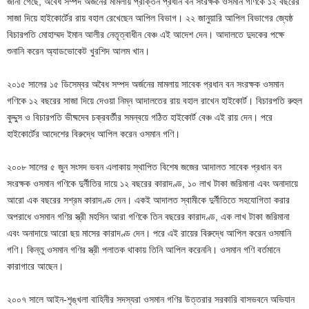
জানা গেছে, অবৈধ সম্পদ অর্জনের মামলায় প্রাক্তন প্রধান বন সংরক্ষক ওসমান গণিকে ১২ বছরের
সাজা দিয়ে হাইকোর্টের রায় বহাল রেখেছেন আপিল বিভাগ। ২২ জানুয়ারি আপিল বিভাগের জ্যেষ্ঠ
বিচারপতি মোহাম্মদ ইমান আলীর নেতৃত্বাধীন বেঞ্চ এই আদেশ দেন। আদালতে দুদকের পক্ষে
শুনানি করেন অ্যাডভোকেট খুরশিদ আলম খান।
২০১৫ সালের ১৫ ডিসেম্বর অবৈধ সম্পদ অর্জনের মামলায় সাবেক প্রধান বন সংরক্ষক ওসমান
গণিকে ১২ বছরের সাজা দিয়ে দেওয়া নিম্ন আদালতের রায় বহাল রাখেন হাইকোর্ট। বিচারপতি রুহুল
কুদ্দুস ও বিচারপতি ভীষ্মদেব চক্রবর্তীর সমন্বয়ে গঠিত হাইকোর্ট বেঞ্চ এই রায় দেন। পরে
হাইকোর্টের আদেশের বিরুদ্ধে আপিল করেন ওসমান গণি।
২০০৮ সালের ৫ জুন সংসদ ভবন এলাকায় স্থাপিত বিশেষ জজের আদালত সাবেক প্রধান বন
সংরক্ষক ওসমান গণিকে দুর্নীতির দায়ে ১২ বছরের কারাদণ্ড, ১০ লাখ টাকা জরিমানা এবং অনাদায়ে
আরো এক বছরের সশ্রম কারাদণ্ড দেন। একই আদালত স্বামীকে দুর্নীতিতে সহযোগিতা করার
অপরাধে ওসমান গণির স্ত্রী মহসিন আরা গণিকে তিন বছরের কারাদণ্ড, এক লাখ টাকা জরিমানা
এবং অনাদায়ে আরো ছয় মাসের কারাদণ্ড দেন। পরে এই রায়ের বিরুদ্ধে আপিল করেন ওসমানি
গণি। কিন্তু ওসমান গণির স্ত্রী পলাতক থাকায় তিনি আপিল করেননি। ওসমান গণি বর্তমানে
কারাগারে আছেন।
২০০৭ সালে আইন-শৃঙ্খলা বাহিনীর সদস্যরা ওসমান গণির উত্তরার সরকারি বাসভবনে অভিযান