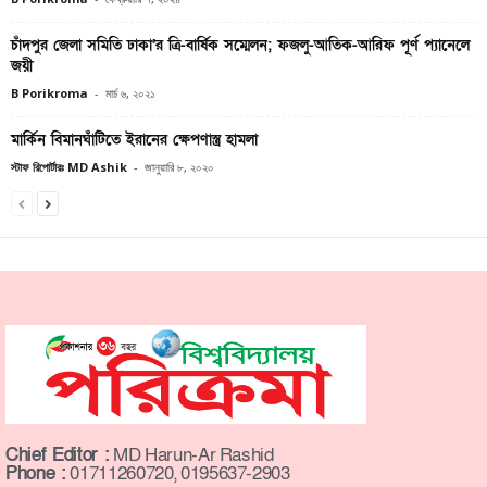
চাঁদপুর জেলা সমিতি ঢাকা’র ত্রি-বার্ষিক সম্মেলন; ফজলু-আতিক-আরিফ পূর্ণ প্যানেলে
জয়ী
B Porikroma
-
মার্চ ৬, ২০২১
মার্কিন বিমানঘাঁটিতে ইরানের ক্ষেপণাস্ত্র হামলা
স্টাফ রিপোর্টারঃ MD Ashik
-
জানুয়ারি ৮, ২০২০
Chief Editor :
MD Harun-Ar Rashid
Phone :
01711260720, 0195637-2903