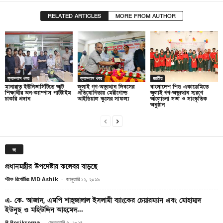
RELATED ARTICLES
MORE FROM AUTHOR
ক্যাম্পাস খবর
ক্যাম্পাস খবর
জাতীয়
মানারাত ইউনিভার্সিটিতে আট
জুলাই গণ-অভ্যুত্থান দিবসের
বাংলাদেশ শিশু একাডেমিতে
শিক্ষার্থীর অন-ক্যাম্পাস পার্টটাইম
প্রতিযোগিতায় মেরীগোল্ড
জুলাই গণ-অভ্যুত্থান স্মরণে
চাকরি প্রদান
আইডিয়াল স্কুলের সাফল্য
আলোচনা সভা ও সাংস্কৃতিক
অনুষ্ঠান
জ
প্রধানমন্ত্রীর উপদেষ্টার কলেবর বাড়ছে
স্টাফ রিপোর্টারঃ MD Ashik
-
জানুয়ারি ১২, ২০১৯
এ. কে. আজাদ, এমপি শাহ্জালাল ইসলামী ব্যাংকের চেয়ারম্যান এবং মোহাম্মদ
ইউনুছ ও মহিউদ্দিন আহমেদ...
B Porikroma
-
ফেব্রুয়ারি ৭, ২০২৪