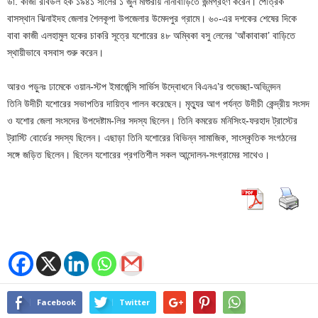
ডা. কাজী রবিউল হক ১৯৪১ সালের ১ জুন মাগুরায় নানাবাড়িতে জন্মগ্রহণ করেন। পৈত্রিক
বাসস্থান ঝিনাইদহ জেলার শৈলকূপা উপজেলার উমেদপুর গ্রামে। ৬০-এর দশকের শেষের দিকে
বাবা কাজী এলহামুল হকের চাকরি সূত্রে যশোরের ৪৮ অম্বিকা বসু লেনের ‘আঁকাবাকা’ বাড়িতে
স্থায়ীভাবে বসবাস শুরু করেন।
আরও পড়ুনঃ ঢামেকে ওয়ান-স্টপ ইমার্জেন্সি সার্ভিস উদ্বোধনে বিএনএ’র শুভেচ্ছা-অভিনন্দন
তিনি উদীচী যশোরের সভাপতির দায়িত্ব পালন করেছেন। মৃত্যুর আগ পর্যন্ত উদীচী কেন্দ্রীয় সংসদ
ও যশোর জেলা সংসদের উপদেষ্টাম-লির সদস্য ছিলেন। তিনি কমরেড মনিসিংহ-ফরহাদ ট্রাস্টের
ট্রাস্টি বোর্ডের সদস্য ছিলেন। এছাড়া তিনি যশোরের বিভিন্ন সামাজিক, সাংস্কৃতিক সংগঠনের
সঙ্গে জড়িত ছিলেন। ছিলেন যশোরের প্রগতিশীল সকল আন্দোলন-সংগ্রামের সাথেও।
Facebook
Twitter