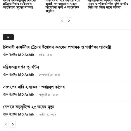
জুলাই গণ-অভ্যুত্থান দিবসের
বাংলাদেশ শিশু একাডেমিতে
বাংলাদেশের ভবিষ্যৎ সুরক্ষা:
প্রতিযোগিতায় মেরীগোল্ড
জুলাই গণ-অভ্যুত্থান স্মরণে
নতুন ও পরিবর্তনশীল যুগে জাতীয়
আইডিয়াল স্কুলের সাফল্য
আলোচনা সভা ও সাংস্কৃতিক
নিরাপত্তা নিয়ে নতুন ভাবনা”
অনুষ্ঠান
জ
চিলমারী কমিউটার ট্রেনের উদ্বোধন করলেন প্রাথমিক ও গণশিক্ষা প্রতিমন্ত্রী
স্টাফ রিপোর্টারঃ MD Ashik
-
মার্চ ১, ২০২২
মন্ত্রিসভায় দপ্তর পুনর্বণ্টন
স্টাফ রিপোর্টারঃ MD Ashik
-
ফেব্রুয়ারি ১৩, ২০২০
সংলাপের দাবি হাস্যকর : ওবায়দুল কাদের
স্টাফ রিপোর্টারঃ MD Ashik
-
জানুয়ারি ১৪, ২০১৯
নেপালে ঝড়বৃষ্টিতে ২৫ জনের মৃত্যু
স্টাফ রিপোর্টারঃ MD Ashik
-
এপ্রিল ১, ২০১৯