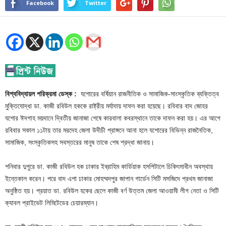
Facebook
Twitter
বিশ্ববিদ্যায়ল পরিক্রমা ডেস্ক :
যশোরের বর্ষিয়ান রাজনীতিক ও সামাজিক-সাংস্কৃতিক ব্যক্তিত্ব
মুক্তিযোদ্ধা ডা. কাজী রবিউল হককে রাষ্ট্রীয় মর্যাদায় দাফন করা হয়েছে। রবিবার বাদ জোহর
যশোর ঈদগাহ ময়দানে দ্বিতীয় জানাজা শেষে কারবালা কবরস্থানে তাকে দাফন করা হয়। এর আগে
রবিবার সকাল ১১টায় তার মরদেহ জেলা উদীচী প্রাঙ্গনে আনা হলে যশোরের বিভিন্ন রাজনৈতিক,
সামাজিক, সংস্কৃতিকসহ সবস্তরের মানুষ তাকে শেষ শ্রদ্ধা জানায়।
শনিবার দুপুরে ডা. কাজী রবিউল হক ঢাকার ইব্রাহিম কার্ডিয়াক হসপিটালে চিকিৎসাধীন অবস্থায়
ইন্তেকাল করেন। পরে বাদ এশা ঢাকার মোহম্মদপুর জাপান গার্ডেন সিটি মসজিদে প্রথম জানাজা
অনুষ্ঠিত হয়। প্রয়াত ডা. রবিউল হকের ছেলে কাজী বর্ণ উত্তম জেলা আওয়ামী লীগ নেতা ও সিটি
ক্যাবল প্রাইভেট লিমিটেডের চেয়ারম্যান।