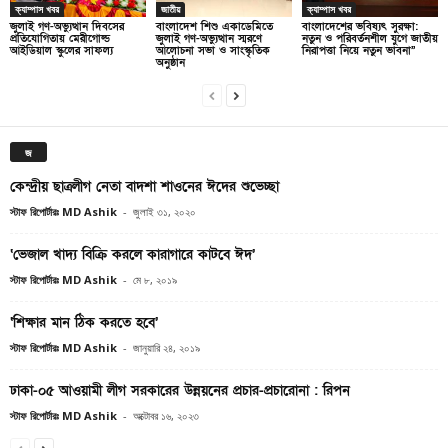
ক্যাম্পাস খবর
জাতীয়
ক্যাম্পাস খবর
জুলাই গণ-অভ্যুত্থান দিবসের
বাংলাদেশ শিশু একাডেমিতে
বাংলাদেশের ভবিষ্যৎ সুরক্ষা:
প্রতিযোগিতায় মেরীগোল্ড
জুলাই গণ-অভ্যুত্থান স্মরণে
নতুন ও পরিবর্তনশীল যুগে জাতীয়
আইডিয়াল স্কুলের সাফল্য
আলোচনা সভা ও সাংস্কৃতিক
নিরাপত্তা নিয়ে নতুন ভাবনা”
অনুষ্ঠান
জ
কেন্দ্রীয় ছাত্রলীগ নেতা বাদশা শাওনের ঈদের শুভেচ্ছা
স্টাফ রিপোর্টারঃ MD Ashik
-
জুলাই ৩১, ২০২০
‘ভেজাল খাদ্য বিক্রি করলে কারাগারে কাটবে ঈদ’
স্টাফ রিপোর্টারঃ MD Ashik
-
মে ৮, ২০১৯
‘শিক্ষার মান ঠিক করতে হবে’
স্টাফ রিপোর্টারঃ MD Ashik
-
জানুয়ারি ২৪, ২০১৯
ঢাকা-০৫ আওয়ামী লীগ সরকারের উন্নয়নের প্রচার-প্রচারোনা : রিপন
স্টাফ রিপোর্টারঃ MD Ashik
-
অক্টোবর ১৬, ২০২৩