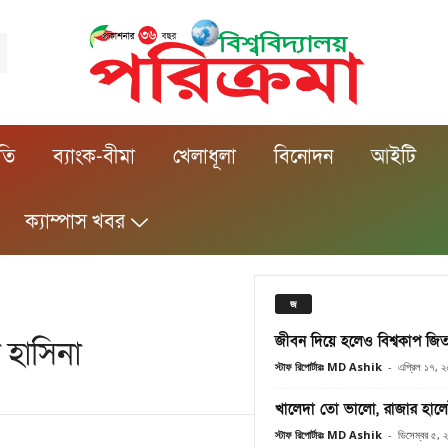
ীতি
ব্যাংক-বীমা
খেলাধূলা
বিনোদন
আইটি
ক্যাম্পাস খবর
জ
জীবন দিয়ে হলেও বিশ্বকাপ জিতব
খ হাসিনা
স্টাফ রিপোর্টারঃ MD Ashik
-
এপ্রিল ১৭, 
খালেদা তো ভালো, রাজার হালেই 
স্টাফ রিপোর্টারঃ MD Ashik
-
ডিসেম্বর ৫, 