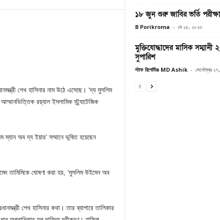
১৮ জুন শুরু জাবির ভর্তি পরীক্ষ
B Porikroma
-
মে ২৫, ২০২৩
মুক্তিযোদ্ধাদের মাসিক সম্মানী
সুপারিশ
স্টাফ রিপোর্টারঃ MD Ashik
-
সেপ্টেম্বর ২
ধানমন্ত্রী শেখ হাসিনার নাম উঠে এসেছে। ‘দ্য মুসলিম
আম্মানভিত্তিক রয়্যাল ইসলামিক স্ট্র্যাটেজিক
ম্যান অব দ্য ইয়ার’ সম্মানে ভূষিত হয়েছেন
হমেদ তামিমিকে ঘোষণা করা হয়, ‘মুসলিম উইমেন অব
রধানমন্ত্রী শেখ হাসিনার কথা। তার ব্যাপারে তালিকার
ধান অগ্রাধিকার হল দারিদ্র্য দূরীকরণ। হাসিনা