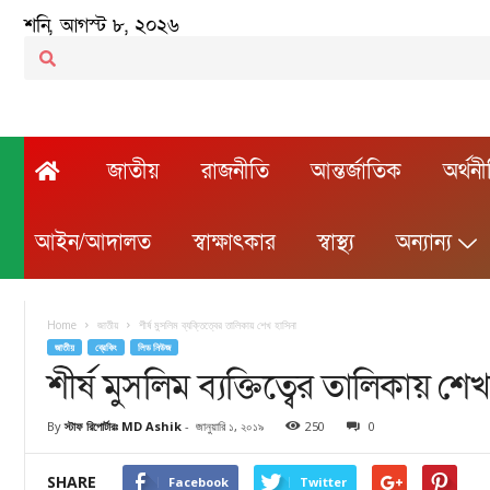
শনি, আগস্ট ৮, ২০২৬
জাতীয়
রাজনীতি
আন্তর্জাতিক
অর্থন
আইন/আদালত
স্বাক্ষাৎকার
স্বাস্থ্য
অন্যান্য
Home
জাতীয়
শীর্ষ মুসলিম ব্যক্তিত্বের তালিকায় শেখ হাসিনা
জাতীয়
ব্রেকিং
লিড নিউজ
শীর্ষ মুসলিম ব্যক্তিত্বের তালিকায় শে
By
স্টাফ রিপোর্টারঃ MD Ashik
-
জানুয়ারি ১, ২০১৯
250
0
SHARE
Facebook
Twitter