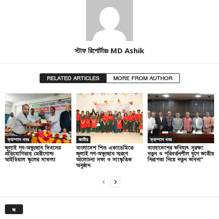
স্টাফ রিপোর্টারঃ MD Ashik
RELATED ARTICLES
MORE FROM AUTHOR
ক্যাম্পাস খবর
জাতীয়
ক্যাম্পাস খবর
জুলাই গণ-অভ্যুত্থান দিবসের
বাংলাদেশ শিশু একাডেমিতে
বাংলাদেশের ভবিষ্যৎ সুরক্ষা:
প্রতিযোগিতায় মেরীগোল্ড
জুলাই গণ-অভ্যুত্থান স্মরণে
নতুন ও পরিবর্তনশীল যুগে জাতীয়
আইডিয়াল স্কুলের সাফল্য
আলোচনা সভা ও সাংস্কৃতিক
নিরাপত্তা নিয়ে নতুন ভাবনা”
অনুষ্ঠান
জ