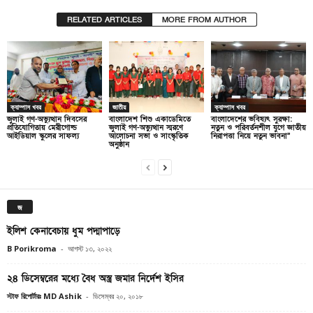
RELATED ARTICLES
MORE FROM AUTHOR
ক্যাম্পাস খবর
জাতীয়
ক্যাম্পাস খবর
জুলাই গণ-অভ্যুত্থান দিবসের
বাংলাদেশ শিশু একাডেমিতে
বাংলাদেশের ভবিষ্যৎ সুরক্ষা:
প্রতিযোগিতায় মেরীগোল্ড
জুলাই গণ-অভ্যুত্থান স্মরণে
নতুন ও পরিবর্তনশীল যুগে জাতীয়
আইডিয়াল স্কুলের সাফল্য
আলোচনা সভা ও সাংস্কৃতিক
নিরাপত্তা নিয়ে নতুন ভাবনা”
অনুষ্ঠান
জ
ইলিশ কেনাবেচায় ধুম পদ্মাপাড়ে
B Porikroma
-
আগস্ট ১৩, ২০২২
২৪ ডিসেম্বরের মধ্যে বৈধ অস্ত্র জমার নির্দেশ ইসির
স্টাফ রিপোর্টারঃ MD Ashik
-
ডিসেম্বর ২০, ২০১৮