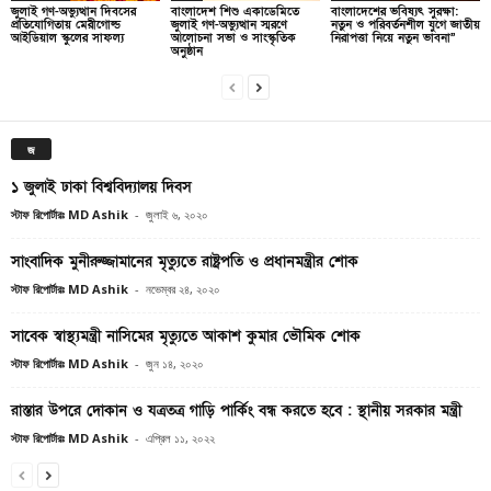
জুলাই গণ-অভ্যুত্থান দিবসের
বাংলাদেশ শিশু একাডেমিতে
বাংলাদেশের ভবিষ্যৎ সুরক্ষা:
প্রতিযোগিতায় মেরীগোল্ড
জুলাই গণ-অভ্যুত্থান স্মরণে
নতুন ও পরিবর্তনশীল যুগে জাতীয়
আইডিয়াল স্কুলের সাফল্য
আলোচনা সভা ও সাংস্কৃতিক
নিরাপত্তা নিয়ে নতুন ভাবনা”
অনুষ্ঠান
জ
১ জুলাই ঢাকা বিশ্ববিদ্যালয় দিবস
স্টাফ রিপোর্টারঃ MD Ashik
-
জুলাই ৬, ২০২০
সাংবাদিক মুনীরুজ্জামানের মৃত্যুতে রাষ্ট্রপতি ও প্রধানমন্ত্রীর শোক
স্টাফ রিপোর্টারঃ MD Ashik
-
নভেম্বর ২৪, ২০২০
সাবেক স্বাস্থ্যমন্ত্রী নাসিমের মৃত্যুতে আকাশ কুমার ভৌমিক শোক
স্টাফ রিপোর্টারঃ MD Ashik
-
জুন ১৪, ২০২০
রাস্তার উপরে দোকান ও যত্রতত্র গাড়ি পার্কিং বন্ধ করতে হবে : স্থানীয় সরকার মন্ত্রী
স্টাফ রিপোর্টারঃ MD Ashik
-
এপ্রিল ১১, ২০২২