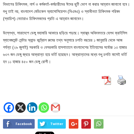
বিভাগের চিকিৎসক, নার্স ও কর্মকর্তা-কর্মচারীদের ঈদের ছুটি ভোগ না করার আহ্বান জানানো হবে।
শুধু তাই নয়, বাংলাদেশ মেডিকেল অ্যাসোসিয়েশন (বিএমএ) ও স্বাধীনতা চিকিৎসক পরিষদ
(স্বাচিপ) নেতারাও চিকিৎসকদের প্রতি এ আহ্বান জানাবেন।
উল্লেখ্য, সারাদেশে ডেঙ্গু মহামারি আকারে ছড়িয়ে পড়ছে। স্বাস্থ্য অধিদফতরে হেলথ ক্রাইসিস
ম্যানেজমেন্ট সেন্টার অ্যান্ড কন্ট্রোল রুমের তথ্য অনুসারে চলতি বছরের ১ জানুয়ারি থেকে আজ
পর্যন্ত (২৯ জুলাই) সরকারি ও বেসরকারি হাসপাতালে বাংলাদেশের ইতিহাসের সর্বোচ্চ ১৩ হাজার
৬৩৭ জন ডেঙ্গু জ্বরে আক্রান্ত হয়ে ভর্তি হয়েছেন। আক্রান্তদের মধ্যে শুধু চলতি মাসেই ভর্তি
হন ১১ হাজার ৪৫০ জন ডেঙ্গু রোগী।
Facebook
Twitter