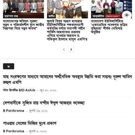
ক্যাম্পাস খবর
জাতীয়
আন্তর্জাতিক
বাংলাদেশের ভবিষ্যৎ সুরক্ষা:
জুলাই বিপ্লব স্মরণে মানারাত
বাংলাদেশ ইউনিভার্সিটিতে
নতুন ও পরিবর্তনশীল যুগে জাতীয়
ইউনিভার্সিটিতে পক্ষকালব্যাপী
‘একাডেমিক গবেষণায় কৃত্রিম
নিরাপত্তা নিয়ে নতুন ভাবনা”
কর্মসূচির বর্ণাঢ্য সমাপনী শহীদ
বুদ্ধিমত্তা’ শীর্ষক সেমিনার
শাকিল-আহনাফের চেতনায়
অনুষ্ঠিত
এগিয়ে যাওয়ার আহবান ড.
শফিকুল ইসলাম মাসুদ এমপি’র
জ
মাছ সংরক্ষণের মাধ্যমে আমাদের অর্থনৈতিক অবস্থার উন্নতি করা সম্ভবঃ নূরুল আমিন
রুহুল এমপি
স্টাফ রিপোর্টারঃ MD Ashik
-
জুন ১৮, ২০২২
দেশবাসীকে সুজিত রায় নন্দীর ঈদুল আজহার শুভেচ্ছা
B Porikroma
-
জুলাই ১৯, ২০২১
পাওয়ার সেলের ডিজির দুঃখ প্রকাশ
B Porikroma
-
জুলাই ৫, ২০২২