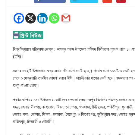
বিশ্ববিদ্যায়ল পরিক্রমা ডেস্ক : আসন্ন পঞ্চম উপজেলা পরিষদ নির্বাচনের প্রথম ধাপে ১০ মার
(ইসি)।
দেশের ৪৯২টি উপজেলার মধ্যে এবার পাঁচ ধাপে ভোট হচ্ছে। প্রথম ধাপে ১০১টিতে ভোট হব
শেষে ৩ ফেব্রুয়ারি তফসিল ঘোষণা করবে ইসি। মার্চেই চার ধাপের ভোট হবে। রমজানের পর 
তথ্য পাওয়া গেছে।
প্রথম ধাপে যে ১০১ উপজেলায় ভোট হবে সেগুলো হচ্ছে- রংপুর বিভাগের পঞ্চগড় জেলার সদর, 
সদর, জেলার বীরগঞ্জ, কাহারোল, বিরল, বোচাগঞ্জ, খানসামা, চিরিরবন্দর, পার্বতীপুর, ফুলবাড়ী,
জেলার সদর, ডোমার, ডিমলা, জলঢাকা, সৈয়দপুর ও কিশোরগঞ্জ; কুড়িগ্রাম সদর, জেলার ভুরুঙ্গ
রাজিবপুর, চিলমারী ও রৌমারী।