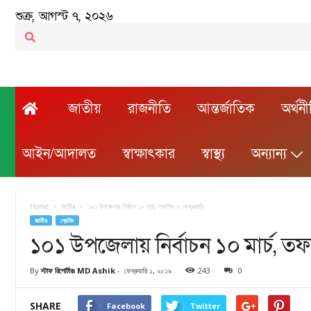
শুক্র, আগস্ট ৭, ২০২৬
জাতীয়
রাজনীতি
আন্তর্জাতিক
অর্থন
আইন/আদালত
স্বাক্ষাৎকার
স্বাস্থ্য
অন্যান্য
Home
জাতীয়
১০১ উপজেলায় নির্বাচন ১০ মার্চ, তফসিল ৩ ফেব্রুয়ারি
জাতীয়
ব্রেকিং
১০১ উপজেলায় নির্বাচন ১০ মার্চ, তফস
By
স্টাফ রিপোর্টারঃ MD Ashik
-
ফেব্রুয়ারি ১, ২০১৯
243
0
SHARE
Facebook
Twitter