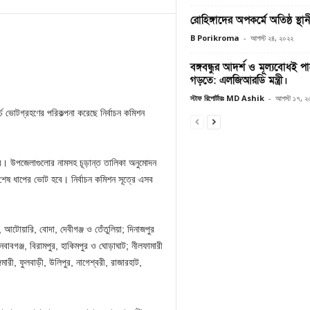
রোহিঙ্গাদের অপকর্মে অতিষ্ঠ স্থা
B Porikroma
-
আগস্ট ২৪, ২০২২
বঙ্গবন্ধুর আদর্শ ও মূল্যবোধই পা
গড়তে: এলজিআরডি মন্ত্রী।
স্টাফ রিপোর্টারঃ MD Ashik
-
আগস্ট ১৭, 
্চ ভোটগ্রহণের পরিকল্পনা করেছে নির্বাচন কমিশন
ে। উপজেলাগুলোর নামসহ চূড়ান্ত তালিকা অনুমোদন
শেষ ধাপের ভোট হবে। নির্বাচন কমিশন সূত্রে এসব
আটোয়ারি, বোদা, দেবীগঞ্জ ও তেঁতুলিয়া; দিনাজপুর
 নবাবগঞ্জ, বিরামপুর, হাকিমপুর ও ঘোড়াঘাট; নীলফামারী
মারী, ফুলবাড়ী, উলিপুর, নাগেশ্বরী, রাজারহাট,