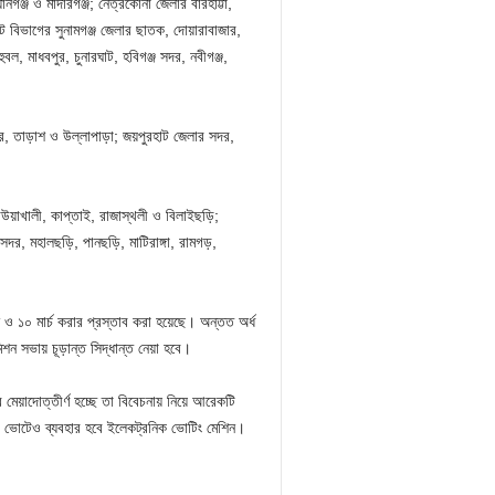
গঞ্জ ও মাদারগঞ্জ; নেত্রকোনা জেলার বারহাট্টা,
িলেট বিভাগের সুনামগঞ্জ জেলার ছাতক, দোয়ারাবাজার,
ুবল, মাধবপুর, চুনারঘাট, হবিগঞ্জ সদর, নবীগঞ্জ,
পুর, তাড়াশ ও উল্লাপাড়া; জয়পুরহাট জেলার সদর,
কাউয়াখালী, কাপ্তাই, রাজাস্থলী ও বিলাইছড়ি;
সদর, মহালছড়ি, পানছড়ি, মাটিরাঙ্গা, রামগড়,
ন ও ১০ মার্চ করার প্রস্তাব করা হয়েছে। অন্তত অর্ধ
শন সভায় চূড়ান্ত সিদ্ধান্ত নেয়া হবে।
েয়াদোত্তীর্ণ হচ্ছে তা বিবেচনায় নিয়ে আরেকটি
া ভোটেও ব্যবহার হবে ইলেকট্রনিক ভোটিং মেশিন।