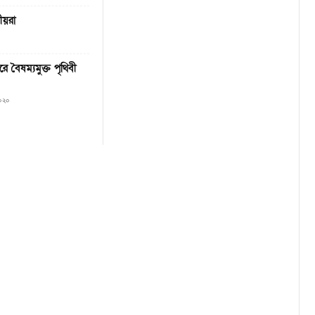
নীয়রা
রে বৈষম্যমুক্ত পৃথিবী
২০২০