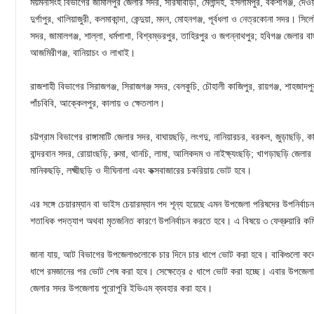
ময়মনসিংহ বিভাগের জামালপুর জেলার সদর, সরিষাবাড়ী, মেলান্দহ, ইসলামপুর, বকশীগঞ্জ, দেওয়ান
দুর্গাপুর, খালিয়াজুরী, কলমাকান্দা, কেন্দুয়া, মদন, মোহনগঞ্জ, পূর্বধলা ও নেত্রকোনা সদর। স
সদর, জামালগঞ্জ, শাল্লা, ধর্মপাশা, বিশ্বম্ভরপুর, তাহিরপুর ও জগন্নাথপুর; হবিগঞ্জ জেলার বাহ
আজমিরীগঞ্জ, বানিয়াচং ও লাখাই।
রাজশাহী বিভাগের সিরাজগঞ্জ, সিরাজগঞ্জ সদর, বেলকুচি, চৌহালী কাজিপুর, রায়গঞ্জ, শাহজাদ
পাঁচবিবি, আক্কেলপুর, কালায় ও ক্ষেতলাল।
চট্টগ্রাম বিভাগের রাঙ্গামাটি জেলার সদর, বাঘায়ছড়ি, লংগদু, নানিয়ারচর, বরকল, জুড়াছড়ি, 
বান্দরবান সদর, রোয়াংছড়ি, রুমা, থানচি, লামা, আলিকদম ও নাইক্ষ্যংছড়ি; খাগড়াছড়ি জেলার 
মানিকছড়ি, লক্ষ্মীছড়ি ও দীঘিনালা এবং কক্সবাজারের চকরিয়ায় ভোট হবে।
এর সঙ্গে চেয়ারম্যান বা ভাইস চেয়ারম্যান পদ শূন্য হয়েছে এমন উপজেলা পরিষদের উপনির্বাচ
শতাধিক পদত্যাগ অথবা মৃতজনিত কারণে উপনির্বাচন করতে হবে। এ বিষয়ে ৩ ফেব্রুয়ারি কমি
জানা যায়, আট বিভাগের উপজেলাগুলোকে চার দিনে চার ধাপে ভোট করা হবে। বাকিগুলো কবে ম
ধাপে রমজানের পর ভোট শেষ করা হবে। সেক্ষেত্রে ৫ ধাপে ভোট করা হচ্ছে। এবার উপজেল
জেলার সদর উপজেলায় পুরোপুরি ইভিএম ব্যবহার করা হবে।