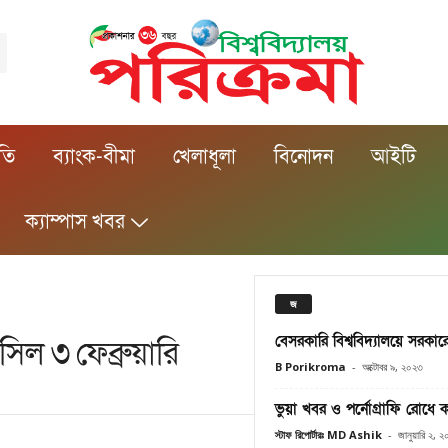
ীতি
ব্যাংক-বীমা
খেলাধূলা
বিনোদন
আইটি
ক্যাম্পাস খবর
জ
বেসরকারি বিশ্ববিদ্যালয়ে সরকার
িল ৩ ফেব্রুয়ারি
B Porikroma
-
অক্টোবর ৯, ২০২৩
ভুয়া খবর ও পর্নোগ্রাফি রোধে 
স্টাফ রিপোর্টারঃ MD Ashik
-
জানুয়ারি ২, 