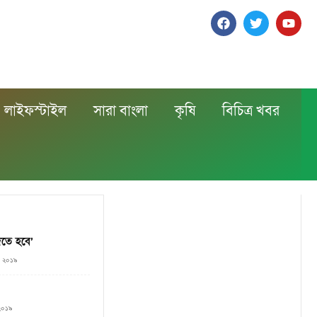
লাইফস্টাইল
সারা বাংলা
কৃষি
বিচিত্র খবর
িতে হবে’
০, ২০১৯
 ২০১৯