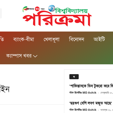
ীতি
ব্যাংক-বীমা
খেলাধূলা
বিনোদন
আইটি
ক্যাম্পাস খবর
জ
‘পাকিস্তানকে তিন টুকরো করে দ
লাইন
স্টাফ রিপোর্টারঃ MD Ashik
-
ফেব্রুয়ারি ২
‘ছয়গুণ বেশি লবণ মজুত আছে’
স্টাফ রিপোর্টারঃ MD Ashik
-
নভেম্বর ২১,