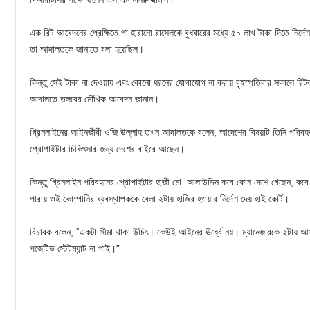
এক রিট আবেদনের প্রেক্ষিতে পা হারানো রাসেলকে বুধবারের মধ্যে ৫০ লাখ টাকা দিতে নির্দে
তা আদালতকে জানাতে বলা হয়েছিল।
কিন্তু সেই টাকা না দেওয়ায় এবং কোনো ধরনের যোগাযোগ না করায় বৃহস্পতিবার সকালে রিট
আদালতে তলবের মৌখিক আবেদন জানান।
গ্রিনলাইনের আইনজীবী ওজি উল্লাহ তখন আদালতকে বলেন, আদেশের বিষয়টি তিনি পরিবহন কর
প্রোপাইটার চিকিৎসার জন্য দেশের বাইরে আছেন।
কিন্তু গ্রিনলাইন পরিবহনের প্রোপাইটার হাজী মো. আলাউদ্দিন কবে কোন দেশে গেছেন, কব
পারায় ওই কোম্পানির ব্যবস্থাপককে বেলা ২টায় হাজির হওয়ার নির্দেশ দেয় হাই কোর্ট।
বিচারক বলেন, “একটা সীমা থাকা উচিৎ। কেউই আইনের ঊর্ধ্বে নয়। ম্যানেজারকে ২টায় 
পজেটিভ স্টেটম্যান্ট না পাই।”