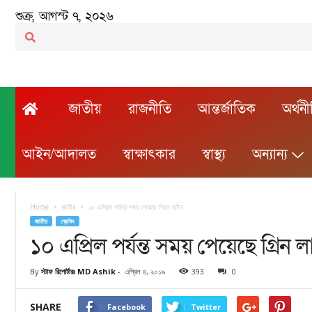
শুক্র, আগস্ট ৭, ২০২৬
জাতীয়
রাজনীতি
আন্তর্জাতিক
অর্থন
আইন/আদালত
স্বাক্ষাৎকার
স্বাস্থ্য
অন্যান্য
Home
জাতীয়
১০ এপ্রিল পর্যন্ত সময় পেয়েছে গ্রিন লাইন
জাতীয়
ব্রেকিং
১০ এপ্রিল পর্যন্ত সময় পেয়েছে গ্রিন 
By
স্টাফ রিপোর্টারঃ MD Ashik
-
এপ্রিল ৪, ২০১৯
393
0
SHARE
Facebook
Twitter