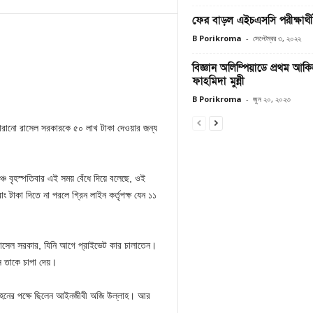
ফের বাড়ল এইচএসসি পরীক্ষার্
B Porikroma
-
সেপ্টেম্বর ৩, ২০২২
বিজ্ঞান অলিম্পিয়াডে প্রথম আ
ফাহমিদা মুন্নী
B Porikroma
-
জুন ২০, ২০২৩
 হারানো রাসেল সরকারকে ৫০ লাখ টাকা দেওয়ার জন্য
চ বৃহস্পতিবার এই সময় বেঁধে দিয়ে বলেছে, ওই
 টাকা দিতে না পরলে গ্রিন লাইন কর্তৃপক্ষ যেন ১১
ন রাসেল সরকার, যিনি আগে প্রাইভেট কার চালাতেন।
স তাকে চাপা দেয়।
িবহনের পক্ষে ছিলেন আইনজীবী অজি উল্লাহ। আর