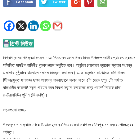
Facebook
Twitter
বিশ্ববিদ্যালয় পরিক্রমা ডেস্ক : ১৬ ডিসেম্বর মহান বিজয় দিবস উপলক্ষে জাতীয় প্যারেড স্কয়ারে
সম্মিলিত সামরিক বাহিনীর কুচকাওয়াজ অনুষ্ঠিত হবে। অনুষ্ঠান চলাকালে প্যারেড স্কয়ার সংলগ্ন
এলাকায় সুষ্ঠুভাবে যানবাহন চলাচল নিয়ন্ত্রণ করা হবে। এতে অনুষ্ঠানে আমন্ত্রিত অতিথিদের
স্টিকারযুক্ত যানবাহন ছাড়া অন্যান্য যানবাহনকে সকাল সাড়ে ৫টা থেকে দুপুর ১টা পর্যন্ত
রাজধানীর কয়েকটি সড়ক পরিহার করে বিকল্প সড়কে চলাচলের জন্য পরামর্শ দিয়েছে ঢাকা
মেট্রোপলিটন পুলিশ (ডিএমপি)।
সড়কগুলো হচ্ছে-
* খেজুরবাগান ক্রসিং থেকে উড়োজাহাজ ক্রসিং-রোকেয়া সরণি হয়ে মিরপুর-১০ নম্বর গোলচত্বর
পর্যন্ত।