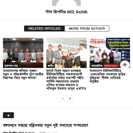
স্টাফ রিপোর্টারঃ MD Ashik
RELATED ARTICLES
MORE FROM AUTHOR
ক্যাম্পাস খবর
জাতীয়
আন্তর্জাতিক
বাংলাদেশের ভবিষ্যৎ সুরক্ষা:
জুলাই বিপ্লব স্মরণে মানারাত
বাংলাদেশ ইউনিভার্সিটিতে
নতুন ও পরিবর্তনশীল যুগে জাতীয়
ইউনিভার্সিটিতে পক্ষকালব্যাপী
‘একাডেমিক গবেষণায় কৃত্রিম
নিরাপত্তা নিয়ে নতুন ভাবনা”
কর্মসূচির বর্ণাঢ্য সমাপনী শহীদ
বুদ্ধিমত্তা’ শীর্ষক সেমিনার
শাকিল-আহনাফের চেতনায়
অনুষ্ঠিত
এগিয়ে যাওয়ার আহবান ড.
শফিকুল ইসলাম মাসুদ এমপি’র
জ
বঙ্গভবনে সন্ধ্যায় মন্ত্রিসভার নতুন দুই সদস্যের শপথগ্রহণ
স্টাফ রিপোর্টারঃ MD Ashik
-
জুলাই ১৩, ২০১৯