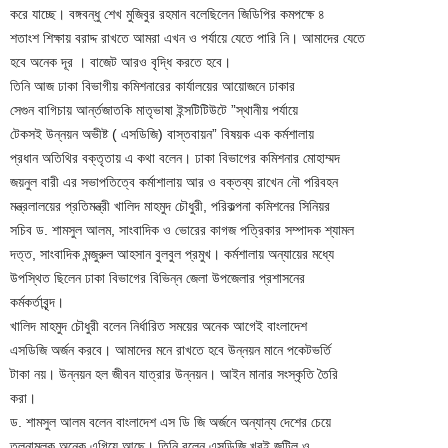
করে যাচ্ছে। বঙ্গবন্ধু শেখ মুজিবুর রহমান বলেছিলেন জিডিপির কমপক্ষে ৪
শতাংশ শিক্ষায় বরাদ্দ রাখতে আমরা এখন ও পর্যায়ে যেতে পারি নি। আমাদের যেতে
হবে অনেক দূর । বাজেট আরও বৃদ্ধি করতে হবে।
তিনি আজ ঢাকা বিভাগীয় কমিশনারের কার্যালয়ের আয়োজনে ঢাকার
সেগুন বাগিচায় আর্ন্তজাতকি মাতৃভাষা ইন্সটিটিউটে ”স্থানীয় পর্যায়ে
টেকসই উন্নয়ন অভীষ্ট ( এসডিজি) বাস্তবায়ন” বিষয়ক এক কর্মশালায়
প্রধান অতিথির বক্তৃতায় এ কথা বলেন। ঢাকা বিভাগের কমিশনার মোহাম্মদ
জয়নুল বারী এর সভাপতিত্বে কর্মাশালায় আর ও বক্তব্য রাখেন নৌ পরিবহন
মন্ত্রলালয়ের প্রতিমন্ত্রী খালিদ মাহমুদ চৌধুরী, পরিকল্পনা কমিশনের সিনিয়র
সচিব ড. শামসুল আলম, সাংবাদিক ও ভোরের কাগজ পত্রিকার সম্পাদক শ্যামল
দত্ত, সাংবাদিক মন্জুরুল আহসান বুলবুল প্রমুখ। কর্মশালায় অন্যায়ের মধ্যে
উপস্থিত ছিলেন ঢাকা বিভাগের বিভিন্ন জেলা উপজেলার প্রশাসনের
কর্মকর্তাবৃন্দ।
খালিদ মাহমুদ চৌধুরী বলেন নির্ধারিত সময়ের অনেক আগেই বাংলাদেশ
এসডিজি অর্জন করবে। আমাদের মনে রাখতে হবে উন্নয়ন মানে পকেটভর্তি
টাকা নয়। উন্নয়ন হল জীবন যাত্রার উন্নয়ন। আইন মানার সংস্কৃতি তৈরি
করা।
ড. শামসুল আলম বলেন বাংলাদেশ এস ডি জি অর্জনে অন্যান্য দেশের চেয়ে
তুলনামুলক অনেক এগিয়ে আছে। তিনি বলেন এসডিজি খুবই জটিল ও