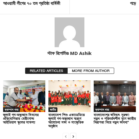
আওয়ামী লীগের ৭০ তম প্রতিষ্ঠা বার্ষিকী
পড়ে
স্টাফ রিপোর্টারঃ MD Ashik
RELATED ARTICLES
MORE FROM AUTHOR
ক্যাম্পাস খবর
জাতীয়
ক্যাম্পাস খবর
জুলাই গণ-অভ্যুত্থান দিবসের
বাংলাদেশ শিশু একাডেমিতে
বাংলাদেশের ভবিষ্যৎ সুরক্ষা:
প্রতিযোগিতায় মেরীগোল্ড
জুলাই গণ-অভ্যুত্থান স্মরণে
নতুন ও পরিবর্তনশীল যুগে জাতীয়
আইডিয়াল স্কুলের সাফল্য
আলোচনা সভা ও সাংস্কৃতিক
নিরাপত্তা নিয়ে নতুন ভাবনা”
অনুষ্ঠান