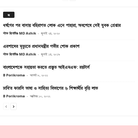
জ
ধর্ষণের পর বাসায় বহিরাগত লোক এনে পাহারা, অবশেষে সেই যুবক গ্রেপ্তার
স্টাফ রিপোর্টারঃ MD Ashik
-
জুলাই ২৪, ২০২০
এরশাদের মৃত্যুতে প্রধানমন্ত্রীর গভীর শোক প্রকাশ
স্টাফ রিপোর্টারঃ MD Ashik
-
জুলাই ১৪, ২০১৯
বাংলাদেশকে সহায়তা করতে প্রস্তুত আইএমএফ: রয়টার্স
B Porikroma
-
আগস্ট ৮, ২০২২
ঢাবি’র ফারসি ভাষা ও সাহিত্য বিভাগের ৬ শিক্ষার্থীর বৃত্তি লাভ
B Porikroma
-
অক্টোবর ১০, ২০২২