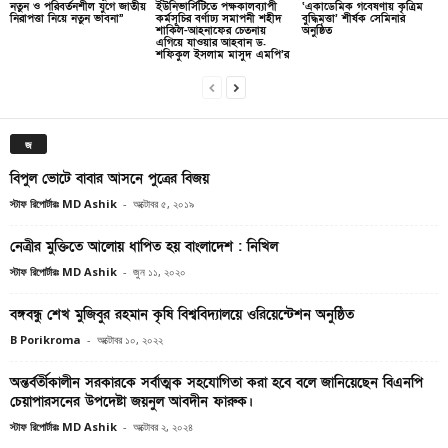
নতুন ও পরিবর্তনশীল যুগে জাতীয়
ইউনিভার্সিটিতে পক্ষকালব্যাপী
‘একাডেমিক গবেষণায় কৃত্রিম
নিরাপত্তা নিয়ে নতুন ভাবনা”
কর্মসূচির বর্ণাঢ্য সমাপনী শহীদ
বুদ্ধিমত্তা’ শীর্ষক সেমিনার
শাকিল-আহনাফের চেতনায়
অনুষ্ঠিত
এগিয়ে যাওয়ার আহবান ড.
শফিকুল ইসলাম মাসুদ এমপি’র
জ
বিপুল ভোটে বাবার আসনে পুত্রের বিজয়
স্টাফ রিপোর্টারঃ MD Ashik
-
অক্টোবর ৫, ২০১৯
নেত্রীর মুক্তিতে আলোয় ধাপিত হয় বাংলাদেশ : নিখিল
স্টাফ রিপোর্টারঃ MD Ashik
-
জুন ১১, ২০২০
বঙ্গবন্ধু শেখ মুজিবুর রহমান কৃষি বিশ্ববিদ্যালয়ে ওরিয়েন্টেশন অনুষ্ঠিত
B Porikroma
-
অক্টোবর ১০, ২০২২
অন্তর্বর্তীকালীন সরকারকে সর্বাত্মক সহযোগিতা করা হবে বলে জানিয়েছেন বিএনপি
চেয়াপারসনের উপদেষ্টা জয়নুল আবদীন ফারুক।
স্টাফ রিপোর্টারঃ MD Ashik
-
অক্টোবর ২, ২০২৪