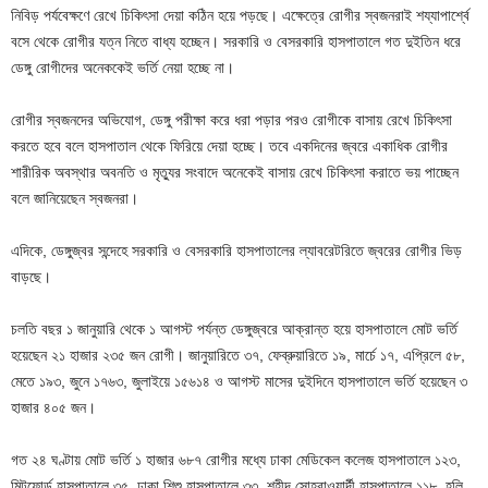
নিবিড় পর্যবেক্ষণে রেখে চিকিৎসা দেয়া কঠিন হয়ে পড়ছে। এক্ষেত্রে রোগীর স্বজনরাই শয্যাপার্শ্বে
বসে থেকে রোগীর যত্ন নিতে বাধ্য হচ্ছেন। সরকারি ও বেসরকারি হাসপাতালে গত দুইতিন ধরে
ডেঙ্গু রোগীদের অনেককেই ভর্তি নেয়া হচ্ছে না।
রোগীর স্বজনদের অভিযোগ, ডেঙ্গু পরীক্ষা করে ধরা পড়ার পরও রোগীকে বাসায় রেখে চিকিৎসা
করতে হবে বলে হাসপাতাল থেকে ফিরিয়ে দেয়া হচ্ছে। তবে একদিনের জ্বরে একাধিক রোগীর
শারীরিক অবস্থার অবনতি ও মৃত্যুর সংবাদে অনেকেই বাসায় রেখে চিকিৎসা করাতে ভয় পাচ্ছেন
বলে জানিয়েছেন স্বজনরা।
এদিকে, ডেঙ্গুজ্বর সন্দেহে সরকারি ও বেসরকারি হাসপাতালের ল্যাবরেটরিতে জ্বরের রোগীর ভিড়
বাড়ছে।
চলতি বছর ১ জানুয়ারি থেকে ১ আগস্ট পর্যন্ত ডেঙ্গুজ্বরে আক্রান্ত হয়ে হাসপাতালে মোট ভর্তি
হয়েছেন ২১ হাজার ২৩৫ জন রোগী। জানুয়ারিতে ৩৭, ফেব্রুয়ারিতে ১৯, মার্চে ১৭, এপ্রিলে ৫৮,
মেতে ১৯৩, জুনে ১৭৬৩, জুলাইয়ে ১৫৬১৪ ও আগস্ট মাসের দুইদিনে হাসপাতালে ভর্তি হয়েছেন ৩
হাজার ৪০৫ জন।
গত ২৪ ঘণ্টায় মোট ভর্তি ১ হাজার ৬৮৭ রোগীর মধ্যে ঢাকা মেডিকেল কলেজ হাসপাতালে ১২৩,
মিটফোর্ড হাসপাতালে ৩৫, ঢাকা শিশু হাসপাতালে ৩৩, শহীদ সোহরাওয়ার্দী হাসপাতালে ১১৮, হলি