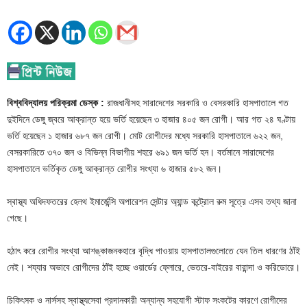
বিশ্ববিদ্যালয় পরিক্রমা ডেস্ক :
রাজধানীসহ সারাদেশের সরকারি ও বেসরকারি হাসপাতালে গত
দুইদিনে ডেঙ্গু জ্বরে আক্রান্ত হয়ে ভর্তি হয়েছেন ৩ হাজার ৪০৫ জন রোগী। আর গত ২৪ ঘণ্টায়
ভর্তি হয়েছেন ১ হাজার ৬৮৭ জন রোগী। মোট রোগীদের মধ্যে সরকারি হাসপাতালে ৬২২ জন,
বেসরকারিতে ৩৭০ জন ও বিভিন্ন বিভাগীয় শহরে ৬৯১ জন ভর্তি হন। বর্তমানে সারাদেশের
হাসপাতালে ভর্তিকৃত ডেঙ্গু আক্রান্ত রোগীর সংখ্যা ৬ হাজার ৫৮২ জন।
স্বাস্থ্য অধিদফতরের হেলথ ইমার্জেন্সি অপারেশন সেন্টার অ্যান্ড কন্ট্রোল রুম সূত্রে এসব তথ্য জানা
গেছে।
হঠাৎ করে রোগীর সংখ্যা আশঙ্কাজনকহারে বৃদ্ধি পাওয়ায় হাসপাতালগুলোতে যেন তিল ধারণের ঠাঁই
নেই। শয্যার অভাবে রোগীদের ঠাঁই হচ্ছে ওয়ার্ডের ফ্লোরে, ভেতরে-বাইরের বারান্দা ও করিডোরে।
চিকিৎসক ও নার্সসহ স্বাস্থ্যসেবা প্রদানকারী অন্যান্য সহযোগী স্টাফ সংকটের কারণে রোগীদের