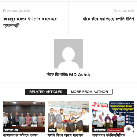
Previous article
Next article
বঙ্গবন্ধুর রক্তের ঋণ শোধ করতে হবে:
ঝাঁকে ঝাঁকে ধরা পড়ছে রুপালি ইলিশ
প্রধানমন্ত্রী
স্টাফ রিপোর্টারঃ MD Ashik
RELATED ARTICLES
MORE FROM AUTHOR
ক্যাম্পাস খবর
জাতীয়
আন্তর্জাতিক
বাংলাদেশের ভবিষ্যৎ সুরক্ষা:
জুলাই বিপ্লব স্মরণে মানারাত
বাংলাদেশ ইউনিভার্সিটিতে