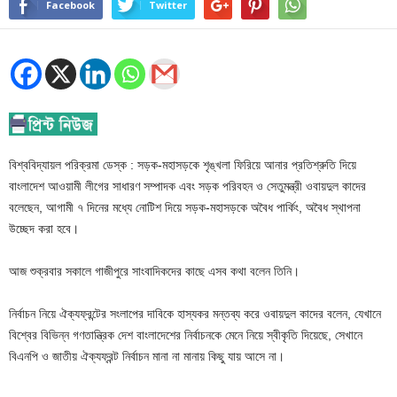
Facebook
Twitter
বিশ্ববিদ্যায়ল পরিক্রমা ডেস্ক : সড়ক-মহাসড়কে শৃঙ্খলা ফিরিয়ে আনার প্রতিশ্রুতি দিয়ে
বাংলাদেশ আওয়ামী লীগের সাধারণ সম্পাদক এবং সড়ক পরিবহন ও সেতুমন্ত্রী ওবায়দুল কাদের
বলেছেন, আগামী ৭ দিনের মধ্যে নোটিশ দিয়ে সড়ক-মহাসড়কে অবৈধ পার্কিং, অবৈধ স্থাপনা
উচ্ছেদ করা হবে।
আজ শুক্রবার সকালে গাজীপুরে সাংবাদিকদের কাছে এসব কথা বলেন তিনি।
নির্বাচন নিয়ে ঐক্যফ্রন্টের সংলাপের দাবিকে হাস্যকর মন্তব্য করে ওবায়দুল কাদের বলেন, যেখানে
বিশ্বের বিভিন্ন গণতান্ত্রিক দেশ বাংলাদেশের নির্বাচনকে মেনে নিয়ে স্বীকৃতি দিয়েছে, সেখানে
বিএনপি ও জাতীয় ঐক্যফ্রন্ট নির্বাচন মানা না মানায় কিছু যায় আসে না।