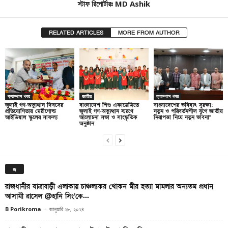
স্টাফ রিপোর্টারঃ MD Ashik
RELATED ARTICLES
MORE FROM AUTHOR
ক্যাম্পাস খবর
জাতীয়
ক্যাম্পাস খবর
জুলাই গণ-অভ্যুত্থান দিবসের
বাংলাদেশ শিশু একাডেমিতে
বাংলাদেশের ভবিষ্যৎ সুরক্ষা:
প্রতিযোগিতায় মেরীগোল্ড
জুলাই গণ-অভ্যুত্থান স্মরণে
নতুন ও পরিবর্তনশীল যুগে জাতীয়
আইডিয়াল স্কুলের সাফল্য
আলোচনা সভা ও সাংস্কৃতিক
নিরাপত্তা নিয়ে নতুন ভাবনা”
অনুষ্ঠান
জ
রাজধানীর যাত্রাবাড়ী এলাকায় চাঞ্চল্যকর খোকন মীর হত্যা মামলার অন্যতম প্রধান
আসামী রাসেল @হানি সিং’কে...
B Porikroma
-
জানুয়ারি ২৮, ২০২৪