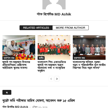
স্টাফ রিপোর্টারঃ MD Ashik
RELATED ARTICLES
MORE FROM AUTHOR
ক্যাম্পাস খবর
জাতীয়
ক্যাম্পাস খবর
জুলাই গণ-অভ্যুত্থান দিবসের
বাংলাদেশ শিশু একাডেমিতে
বাংলাদেশের ভবিষ্যৎ সুরক্ষা:
প্রতিযোগিতায় মেরীগোল্ড
জুলাই গণ-অভ্যুত্থান স্মরণে
নতুন ও পরিবর্তনশীল যুগে জাতীয়
আইডিয়াল স্কুলের সাফল্য
আলোচনা সভা ও সাংস্কৃতিক
নিরাপত্তা নিয়ে নতুন ভাবনা”
অনুষ্ঠান
জ
বুয়েট ভর্তি পরীক্ষার তারিখ ঘোষণা, আবেদন শুরু ১৫ এপ্রিল
স্টাফ রিপোর্টারঃ MD Ashik
-
এপ্রিল ১০, ২০২১