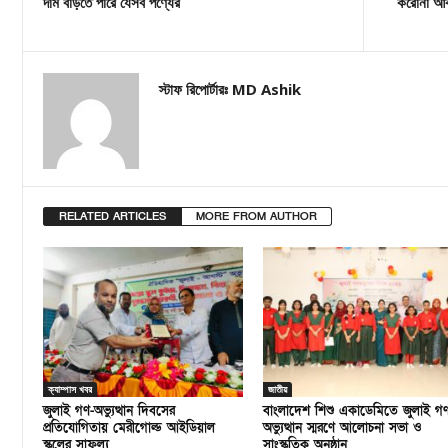
দাম বাড়তে পারে যেসব পণ্যের
করোনা আক্
স্টাফ রিপোর্টারঃ MD Ashik
RELATED ARTICLES
MORE FROM AUTHOR
ক্যাম্পাস খবর
জাতীয়
জুলাই গণ-অভ্যুত্থান দিবসের
বাংলাদেশ শিশু একাডেমিতে জুলাই গ
প্রতিযোগিতায় মেরীগোল্ড আইডিয়াল
অভ্যুত্থান স্মরণে আলোচনা সভা ও
স্কুলের সাফল্য
সাংস্কৃতিক অনুষ্ঠান