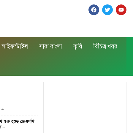
লাইফস্টাইল
সারা বাংলা
কৃষি
বিচিত্র খবর
!
০১৯
 শুরু হচ্ছে জেএসসি
য়...