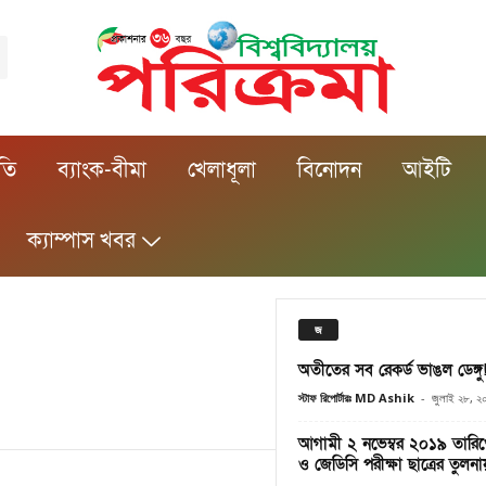
ীতি
ব্যাংক-বীমা
খেলাধূলা
বিনোদন
আইটি
ক্যাম্পাস খবর
জ
অতীতের সব রেকর্ড ভাঙল ডেঙ্গু
স্টাফ রিপোর্টারঃ MD Ashik
-
জুলাই ২৮, ২
আগামী ২ নভেম্বর ২০১৯ তারিখে
ও জেডিসি পরীক্ষা ছাত্রের তুলনা