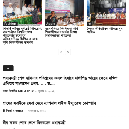
Fashion
Apple
ধর্ম
শিক্ষাই জাতির সর্বশ্রেষ্ঠ বিনিয়োগ:
ময়মনসিংহে জিপিএ-৫ প্রাপ্ত
ভৈরবে ঐতিহাসিক গাদিরে খুম
রাজশাহীতে বিশ্ববিদ্যালয়
শিক্ষার্থীদের সংবর্ধনা দিলো
পালিত
পরিক্রমার উদ্যোগে
বিশ্ববিদ্যালয় পরিক্রমা
এইচএসসিতে জিপিএ-৫ প্রাপ্ত
কৃতি শিক্ষার্থীদের সংবর্ধনা
জ
প্রধানমন্ত্রী শেখ হাসিনার পরিশ্রমের ফসল হিসাবে মাথাপিছু আয়ের ক্ষেত্রে দক্ষিণ
এশিয়ায় বাংলাদেশ প্রথম…… ড....
স্টাফ রিপোর্টারঃ MD Ashik
-
জুলাই ৪, ২০২২
গ্রামের সবাইকে সেবা দেবে ন্যাশনাল লাইফ ইন্স্যুরেন্স কোম্পানি
B Porikroma
-
নভেম্বর ৪, ২০২১
চীন সফর শেষে দেশে ফিরেছেন প্রধানমন্ত্রী