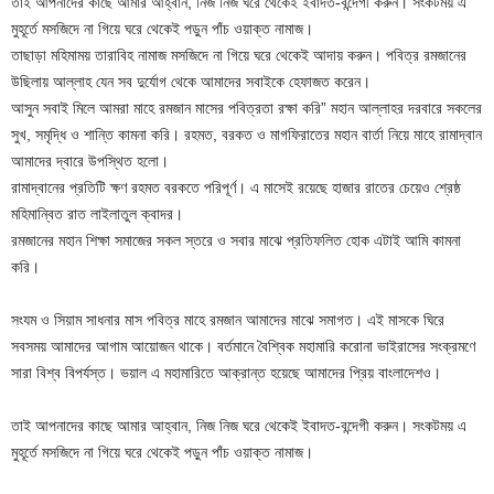
তাই আপনাদের কাছে আমার আহ্বান, নিজ নিজ ঘরে থেকেই ইবাদত-বন্দেগী করুন। সংকটময় এ
মুহূর্তে মসজিদে না গিয়ে ঘরে থেকেই পড়ুন পাঁচ ওয়াক্ত নামাজ।
তাছাড়া মহিমাময় তারাবিহ নামাজ মসজিদে না গিয়ে ঘরে থেকেই আদায় করুন। পবিত্র রমজানের
উছিলায় আল্লাহ যেন সব দুর্যোগ থেকে আমাদের সবাইকে হেফাজত করেন।
আসুন সবাই মিলে আমরা মাহে রমজান মাসের পবিত্রতা রক্ষা করি” মহান আল্লাহর দরবারে সকলের
সুখ, সমৃদ্ধি ও শান্তি কামনা করি। রহমত, বরকত ও মাগফিরাতের মহান বার্তা নিয়ে মাহে রামাদ্বান
আমাদের দ্বারে উপস্থিত হলো।
রামাদ্বানের প্রতিটি ক্ষণ রহমত বরকতে পরিপূর্ণ। এ মাসেই রয়েছে হাজার রাতের চেয়েও শ্রেষ্ঠ
মহিমান্বিত রাত লাইলাতুল ক্বাদর।
রমজানের মহান শিক্ষা সমাজের সকল স্তরে ও সবার মাঝে প্রতিফলিত হোক এটাই আমি কামনা
করি।
সংযম ও সিয়াম সাধনার মাস পবিত্র মাহে রমজান আমাদের মাঝে সমাগত। এই মাসকে ঘিরে
সবসময় আমাদের আগাম আয়োজন থাকে। বর্তমানে বৈশ্বিক মহামারি করোনা ভাইরাসের সংক্রমণে
সারা বিশ্ব বিপর্যস্ত। ভয়াল এ মহামারিতে আক্রান্ত হয়েছে আমাদের প্রিয় বাংলাদেশও।
তাই আপনাদের কাছে আমার আহ্বান, নিজ নিজ ঘরে থেকেই ইবাদত-বন্দেগী করুন। সংকটময় এ
মুহূর্তে মসজিদে না গিয়ে ঘরে থেকেই পড়ুন পাঁচ ওয়াক্ত নামাজ।