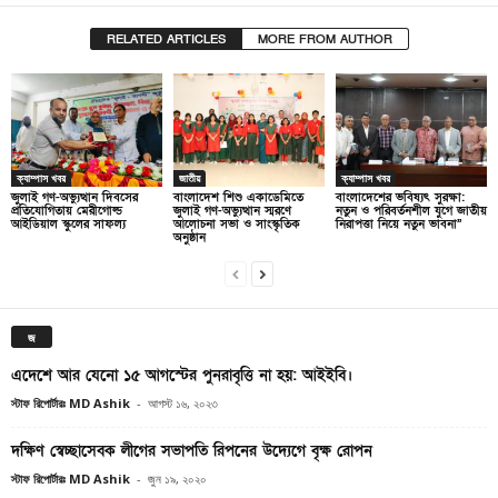
RELATED ARTICLES
MORE FROM AUTHOR
ক্যাম্পাস খবর
জাতীয়
ক্যাম্পাস খবর
জুলাই গণ-অভ্যুত্থান দিবসের
বাংলাদেশ শিশু একাডেমিতে
বাংলাদেশের ভবিষ্যৎ সুরক্ষা:
প্রতিযোগিতায় মেরীগোল্ড
জুলাই গণ-অভ্যুত্থান স্মরণে
নতুন ও পরিবর্তনশীল যুগে জাতীয়
আইডিয়াল স্কুলের সাফল্য
আলোচনা সভা ও সাংস্কৃতিক
নিরাপত্তা নিয়ে নতুন ভাবনা”
অনুষ্ঠান
জ
এদেশে আর যেনো ১৫ আগস্টের পুনরাবৃত্তি না হয়: আইইবি।
স্টাফ রিপোর্টারঃ MD Ashik
-
আগস্ট ১৬, ২০২৩
দক্ষিণ স্বেচ্ছাসেবক লীগের সভাপতি রিপনের উদ্যেগে বৃক্ষ রোপন
স্টাফ রিপোর্টারঃ MD Ashik
-
জুন ১৯, ২০২০