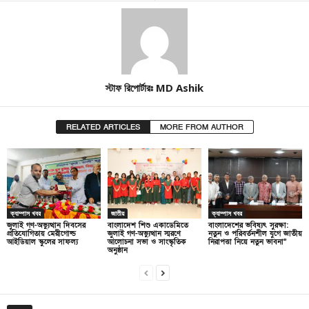
স্টাফ রিপোর্টারঃ MD Ashik
RELATED ARTICLES
MORE FROM AUTHOR
ক্যাম্পাস খবর
জাতীয়
ক্যাম্পাস খবর
জুলাই গণ-অভ্যুত্থান দিবসের
বাংলাদেশ শিশু একাডেমিতে
বাংলাদেশের ভবিষ্যৎ সুরক্ষা:
প্রতিযোগিতায় মেরীগোল্ড
জুলাই গণ-অভ্যুত্থান স্মরণে
নতুন ও পরিবর্তনশীল যুগে জাতীয়
আইডিয়াল স্কুলের সাফল্য
আলোচনা সভা ও সাংস্কৃতিক
নিরাপত্তা নিয়ে নতুন ভাবনা”
অনুষ্ঠান