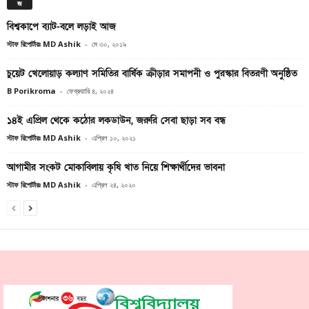
জ
বিশ্বকাপে ব্যাট-বলে লড়াই আজ
স্টাফ রিপোর্টারঃ MD Ashik
-
মে ৩০, ২০১৯
চুয়েট খেলোয়াড় কল্যাণ সমিতির বার্ষিক ক্রীড়ার সমাপনী ও পুরস্কার বিতরণী অনুষ্ঠিত
B Porikroma
-
ফেব্রুয়ারি ৪, ২০২৪
১৪ই এপ্রিল থেকে কঠোর লকডাউন, জরুরি সেবা ছাড়া সব বন্ধ
স্টাফ রিপোর্টারঃ MD Ashik
-
এপ্রিল ১০, ২০২১
আগামীর সংকট মোকাবিলায় কৃষি খাত নিয়ে শিক্ষার্থীদের ভাবনা
স্টাফ রিপোর্টারঃ MD Ashik
-
এপ্রিল ২৪, ২০২০