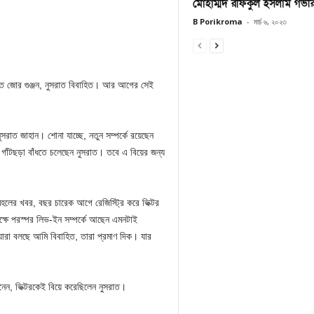
মোহাম্মদ রফিকুল ইসলাম গভ
B Porikroma
-
মার্চ ৬, ২০২৩
িতে জোর গুঞ্জন, নুসরাত বিবাহিত। আর আগের সেই
ুসরাত জাহান। শোনা যাচ্ছে, নতুন সম্পর্কে রয়েছেন
কি গাঁটছড়া বাঁধতে চলেছেন নুসরাত। তবে এ বিয়ের জন্য
মহলের খবর, বছর চারেক আগে রেজিস্ট্রি করে ভিক্টর
সমক্ষে পরস্পর লিভ-ইন সম্পর্কে আছেন এমনটাই
যারা বলছে আমি বিবাহিত, তারা প্রমাণ দিক। যার
ানেন, ভিক্টরকেই বিয়ে করেছিলেন নুসরাত।