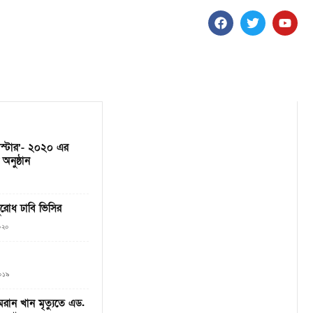
েমিস্টার’- ২০২০ এর
অনুষ্ঠান
ুরোধ ঢাবি ভিসির
২০২০
২০১৯
মরান খান মৃত্যুতে এড.