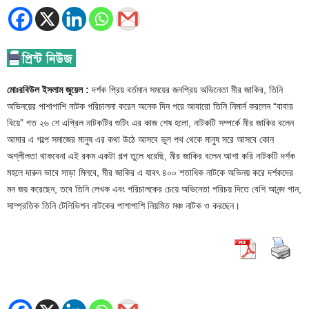
মোঃরবিউল ইসলাম জুয়েল :
দর্শক প্রিয় বর্তমান সময়ের জনপ্রিয় অভিনেতা মীর জাকির, তিনি
অভিনয়ের পাশাপাশি নাটক পরিচালনা করেন অনেক দিন পরে আবারো তিনি নিমার্ন করলেন “বাবার
বিয়ে” গত ২৬ শে এপ্রিল নাটকটির শুটিং এর কাজ শেষ হলো, নাটকটি সম্পর্কে মীর জাকির বলেন
আমার এ গল্পে সমাজের মানুষ এর কথা উঠে আসবে ভুল পথ থেকে মানুষ সরে আসবে কোন
অশ্লীলতা থাকবেনা এই রকম একটা গল্প তুলে ধরেছি, মীর জাকির বলেন আশা করি নাটকটি দর্শক
মহলে দারুন ভাবে সাড়া মিলবে, মীর জাকির এ যাবৎ ৪০০ শতাধিক নাটকে অভিনয় করে দর্শকদের
মন জয় করেছেন, তবে তিনি লেখক এবং পরিচালকের চেয়ে অভিনেতা পরিচয় দিতে বেশি আনন্দ পান,
সাম্প্রতিক তিনি টেলিভিশন নাটকের পাশাপাশি নিয়মিত মঞ্চ নাটক ও করছেন।