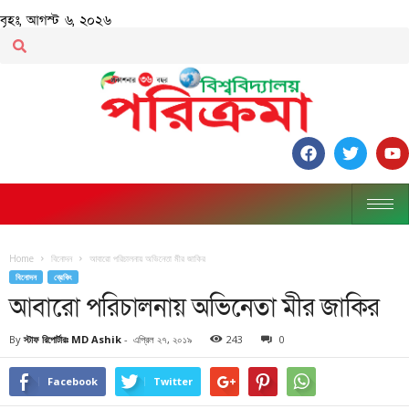
বৃহঃ, আগস্ট ৬, ২০২৬
Home
বিনোদন
আবারো পরিচালনায় অভিনেতা মীর জাকির
বিনোদন
ব্রেকিং
আবারো পরিচালনায় অভিনেতা মীর জাকির
By
স্টাফ রিপোর্টারঃ MD Ashik
-
এপ্রিল ২৭, ২০১৯
243
0
Facebook
Twitter