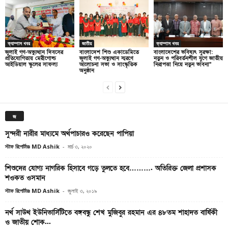
ক্যাম্পাস খবর
জাতীয়
ক্যাম্পাস খবর
জুলাই গণ-অভ্যুত্থান দিবসের
বাংলাদেশ শিশু একাডেমিতে
বাংলাদেশের ভবিষ্যৎ সুরক্ষা:
প্রতিযোগিতায় মেরীগোল্ড
জুলাই গণ-অভ্যুত্থান স্মরণে
নতুন ও পরিবর্তনশীল যুগে জাতীয়
আইডিয়াল স্কুলের সাফল্য
আলোচনা সভা ও সাংস্কৃতিক
নিরাপত্তা নিয়ে নতুন ভাবনা”
অনুষ্ঠান
জ
সুন্দরী নারীর মাধ্যমে অর্থপাচারও করেছেন পাপিয়া
স্টাফ রিপোর্টারঃ MD Ashik
-
মার্চ ৩, ২০২০
শিশুদের যোগ্য নাগরিক হিসাবে গড়ে তুলতে হবে………. অতিরিক্ত জেলা প্রশাসক
শওকত ওসমান
স্টাফ রিপোর্টারঃ MD Ashik
-
জুলাই ৩, ২০১৯
নর্থ সাউথ ইউনিভার্সিটিতে বঙ্গবন্ধু শেখ মুজিবুর রহমান এর ৪৮তম শাহাদত বার্ষিকী
ও জাতীয় শোক...