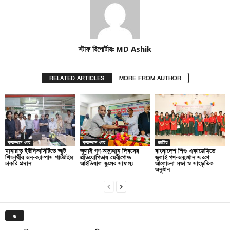
স্টাফ রিপোর্টারঃ MD Ashik
RELATED ARTICLES
MORE FROM AUTHOR
ক্যাম্পাস খবর
ক্যাম্পাস খবর
জাতীয়
মানারাত ইউনিভার্সিটিতে আট
জুলাই গণ-অভ্যুত্থান দিবসের
বাংলাদেশ শিশু একাডেমিতে
শিক্ষার্থীর অন-ক্যাম্পাস পার্টটাইম
প্রতিযোগিতায় মেরীগোল্ড
জুলাই গণ-অভ্যুত্থান স্মরণে
চাকরি প্রদান
আইডিয়াল স্কুলের সাফল্য
আলোচনা সভা ও সাংস্কৃতিক
অনুষ্ঠান
জ