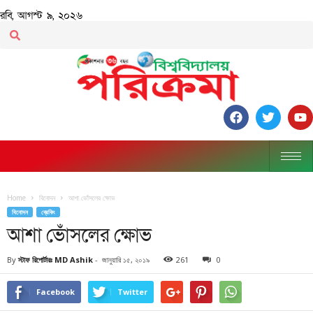
রবি, আগস্ট ৯, ২০২৬
Home
বিনোদন
আশা ভোঁসলের ক্ষোভ
বিনোদন
ব্রেকিং
আশা ভোঁসলের ক্ষোভ
By
স্টাফ রিপোর্টারঃ MD Ashik
-
জানুয়ারি ১৫, ২০১৯
261
0
Facebook
Twitter