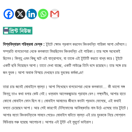
বিশ্ববিদ্যায়ল পরিক্রমা ডেস্ক :
টুইটে ক্ষোভ প্রকাশ করলেন কিংবদন্তি গায়িকা আশা ভোঁসলে।
সম্প্রতি বাগডোগরা থেকে কলকাতা ফিরছিলেন কিংবদন্তি এই গায়িকা। তার সঙ্গে অনেকেই
ছিলেন। কিন্তু এমন কিছু ঘটে এই যাত্রাপথে, যা তাকে এই টুইটটি করতে বাধ্য করে। টুইটে
একটি ছবি দিয়েছেন আশা। তাতে দেখা যাচ্ছে, একটি লাউঞ্জে তিনি বসে রয়েছেন। তার সঙ্গে চার
জন যুবক। আশা অবাক বিস্ময়ে দেখছেন চার যুবকের কর্মকাণ্ড!
তারা চার জনেই মোবাইলে ব্যস্ত। আশা লিখেছেন বাগডোগরা থেকে কলকাতা… কী ভালো সঙ্গ
কিন্তু তাও কথা বলার কেউ নেই। ধন্যবাদ আলেকজান্ডার গ্রাহাম বেল। লক্ষ্যণীয়, আশার হাতে
কোনো মোবাইল ফোন ছিল না। মোবাইল আমাদের জীবনে কতটা প্রভাব ফেলেছে, এই কথাই
বলতে চেয়েছেন আশা। আর সেই কারণেই টেলিফোনের আবিষ্কর্তার নাম উঠে এসেছে তার টুইটে।
আশার মতো কিংবদন্তিকে সামনে পেয়েও মোবাইল ঘাটতে ব্যস্ত এই চার যুবককে নিয়ে সোশ্যাল
মিডিয়ায় শুরু হয়েছে আলোচনা। আশার এই টুইট এই মুহূর্তে ভাইরাল।