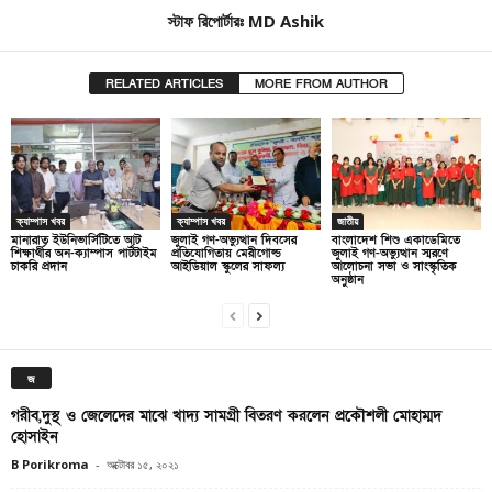
স্টাফ রিপোর্টারঃ MD Ashik
RELATED ARTICLES
MORE FROM AUTHOR
ক্যাম্পাস খবর
ক্যাম্পাস খবর
জাতীয়
মানারাত ইউনিভার্সিটিতে আট
জুলাই গণ-অভ্যুত্থান দিবসের
বাংলাদেশ শিশু একাডেমিতে
শিক্ষার্থীর অন-ক্যাম্পাস পার্টটাইম
প্রতিযোগিতায় মেরীগোল্ড
জুলাই গণ-অভ্যুত্থান স্মরণে
চাকরি প্রদান
আইডিয়াল স্কুলের সাফল্য
আলোচনা সভা ও সাংস্কৃতিক
অনুষ্ঠান
জ
গরীব,দুস্থ ও জেলেদের মাঝে খাদ্য সামগ্রী বিতরণ করলেন প্রকৌশলী মোহাম্মদ
হোসাইন
B Porikroma
-
অক্টোবর ১৫, ২০২১