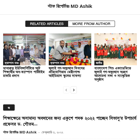
স্টাফ রিপোর্টারঃ MD Ashik
RELATED ARTICLES
MORE FROM AUTHOR
ক্যাম্পাস খবর
ক্যাম্পাস খবর
জাতীয়
মানারাত ইউনিভার্সিটিতে আট
জুলাই গণ-অভ্যুত্থান দিবসের
বাংলাদেশ শিশু একাডেমিতে
শিক্ষার্থীর অন-ক্যাম্পাস পার্টটাইম
প্রতিযোগিতায় মেরীগোল্ড
জুলাই গণ-অভ্যুত্থান স্মরণে
চাকরি প্রদান
আইডিয়াল স্কুলের সাফল্য
আলোচনা সভা ও সাংস্কৃতিক
অনুষ্ঠান
জ
শিক্ষাক্ষেত্রে অসামান্য অবদানের জন্য একুশে পদক ২০২২ পাচ্ছেন সিভাসু’র উপাচার্য
প্রফেসর ড. গৌতম...
স্টাফ রিপোর্টারঃ MD Ashik
-
ফেব্রুয়ারি ৩, ২০২২