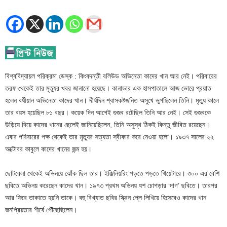
বিশ্ববিদ্যায়ল পরিক্রমা ডেস্ক : কিংবদন্তী বলিউড অভিনেতা কাদের খান আর নেই। পরিবারের
তরফ থেকেই তার মৃত্যুর খবর জানানো হয়েছে। কানাডার এক হাসপাতালে আজ ভোরে প্রয়াত
হলেন বর্ষীয়ান অভিনেতা কাদের খান। দীর্ঘদিন শ্বাসকষ্টজনিত অসুখে ভুগছিলেন তিনি। মৃত্যু কালে
তার বয়স হয়েছিল ৮১ বছর। কয়েক দিন আগেই গুজব রটেছিল তিনি আর নেই। সেই গুজবকে
উড়িয়ে দিয়ে কাদের খানের ছেলেই জানিয়েছিলেন, তিনি অসুস্থ ঠিকই কিন্তু জীবিত রয়েছেন।
এবার পরিবারের পক্ষ থেকেই তার মৃত্যুর সত্যতা স্বীকার করে নেওয়া হলো। ১৯৩৭ সালের ২২
অক্টোবর কাবুলে কাদের খানের জন্ম হয়।
ছোটবেলা থেকেই অভিনয়ে ঝোঁক ছিল তার। ইঞ্জিনিয়রিং পড়তে পড়তে থিয়েটারে। ৩০০ এর বেশি
ছবিতে অভিনয় করেছেন কাদের খান। ১৯৭৩ প্রথম অভিনয় যশ চোপড়ার ‘দাগ’ ছবিতে। তারপর
আর ফিরে তাকাতে হয়নি তাকে। বহু বিখ্যাত ছবির স্ক্রিন প্লে লিখিয়ে হিসেবেও কাদের খান
জনপ্রিয়তার শীর্ষে পৌঁছেছিলেন।