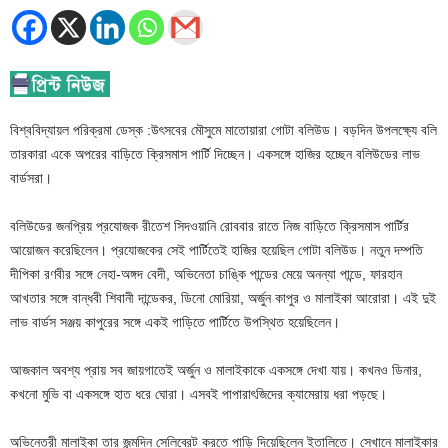
বিশ্ববিদ্যায়ল পরিক্রমা ডেস্ক :উৎসবের মৌসুমে মাতোয়ারা গোটা বলিউড। বড়দিন উপলক্ষ্যে বলি
তারকারা একে অপরের বাড়িতে ক্রিসমাস পার্টি দিচ্ছেন। একসঙ্গে হাজির হচ্ছেন বলিউডের লাভ
বার্ডসরা।
বলিউডের জনপ্রিয় প্রযোজক রীতেশ সিদওয়ানি রোববার রাতে নিজ বাড়িতে ক্রিসমাস পার্টির
আয়োজন করেছিলেন। প্রযোজকের সেই পার্টিতেই হাজির হয়েছিল গোটা বলিউড। নতুন দম্পতি
দীপিকা রণবীর সঙ্গে নেহা-অঙ্গদ বেদী, অভিনেতা চাঙ্কি পান্ডের মেয়ে অনন্যা পান্ডে, ফারহান
আখতার সঙ্গে বান্ধবী শিবানী দান্ডেকর, ডিনো মোরিয়া, অর্জুন কাপুর ও মালাইকা আরোরা। এই দুই
লাভ বার্ডস সঞ্জয় কাপুরের সঙ্গে একই গাড়িতে পার্টিতে উপস্থিত হয়েছিলেন।
আজকাল অবশ্য প্রায় সব জায়গাতেই অর্জুন ও মালাইকাকে একসঙ্গে দেখা যায়। কখনও ডিনার,
কখনো মুভি বা একসঙ্গে হাত ধরে ঘোরা। এসবই পাপারাৎজিদের ক্যামেরায় ধরা পড়ছে।
অভিনেত্রী মালাইকা তার জন্মদিন সেলিব্রেট করতে পাড়ি দিয়েছিলেন ইতালিতে। সেখানে মালাইকার