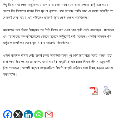
পিছু নিতে দেখা গেছে অর্জুনকেও। তবে এ তারকারা মাঝ রাতে একে অপরের বাড়িতেও যান।
কোনো দিন নিজেদের সম্পর্ক নিয়ে মুখ না খুললেও একে অপরের প্রতি তারা যে কতটা যত্নশীল তা
দেখলেই বোঝা যায়। এই পার্টিতেও দু’জনই প্রায় মেচিং ড্রেস পড়েছিলেন।
আরবাজের সঙ্গে বিবাহ বিচ্ছেদের পর তিনি নিজের নাম থেকে খান শব্দটি ছেটে ফেলেছেন। মালাইকা
এবং আরবাজের সম্পর্ক বিচ্ছেদের পেছনে অনেকে অর্জুনকেই দায়ী করছেন। এমনকি সালমান খান
অর্জুনকে মালাইকার থেকে দূরে থাকার পরামর্শও দিয়েছিলেন।
এদিকে বলিউড পাড়ায় জোর জল্পনা চলছে মালাইকা-অর্জুন খুব শিগগিরই বিয়ে করতে পারেন, তবে
তারা কবে বিয়ে করবেন তা এখনও জানা যায়নি। অন্যদিকে আরবাজও নিজের জীবনে নতুন সঙ্গী
খুঁজে পেয়েছেন। আগামী বছরের ফেব্রুয়ারিতে বিদেশি বান্ধবী জর্জিয়ার সঙ্গে বিবাহ বন্ধনে আবদ্ধ
হবেন তিনি।