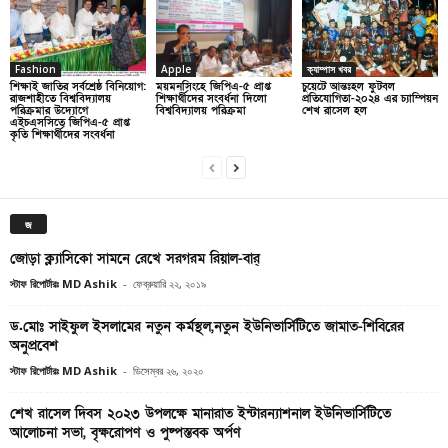
Fashion
Apple
ক্যাম্পাস খবর
শিক্ষাই জাতির সর্বশ্রেষ্ঠ বিনিয়োগ:
ময়মনসিংহে জিপিএ-৫ প্রাপ্ত
চুয়েটে আন্তঃহল ফুটবল
রাজশাহীতে বিশ্ববিদ্যালয়
শিক্ষার্থীদের সংবর্ধনা দিলো
প্রতিযোগিতা-২০২৪ এর চ্যাম্পিয়ন
পরিক্রমার উদ্যোগে
বিশ্ববিদ্যালয় পরিক্রমা
শেখ রাসেল হল
এইচএসসিতে জিপিএ-৫ প্রাপ্ত
কৃতি শিক্ষার্থীদের সংবর্ধনা
জ
জোড়া ক্ল্যাসিকো সামনে রেখে সরগরম রিয়াল-বার্
স্টাফ রিপোর্টারঃ MD Ashik
-
ফেব্রুয়ারি ২২, ২০১৯
ড.মোঃ সাইফুল ইসলামের নতুন কর্মস্থল,নতুন ইউনিভার্সিটিতে জামাত-শিবিরের
অনুপ্রবেশ
স্টাফ রিপোর্টারঃ MD Ashik
-
ডিসেম্বর ২৬, ২০২০
শেখ রাসেল দিবস ২০২৩ উপলক্ষে মানারাত ইন্টারন্যাশনাল ইউনিভার্সিটিতে
আলোচনা সভা, বৃক্ষরোপণ ও পুষ্পস্তবক অর্পণ