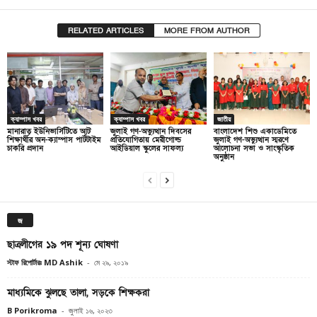
RELATED ARTICLES
MORE FROM AUTHOR
ক্যাম্পাস খবর
ক্যাম্পাস খবর
জাতীয়
মানারাত ইউনিভার্সিটিতে আট
জুলাই গণ-অভ্যুত্থান দিবসের
বাংলাদেশ শিশু একাডেমিতে
শিক্ষার্থীর অন-ক্যাম্পাস পার্টটাইম
প্রতিযোগিতায় মেরীগোল্ড
জুলাই গণ-অভ্যুত্থান স্মরণে
চাকরি প্রদান
আইডিয়াল স্কুলের সাফল্য
আলোচনা সভা ও সাংস্কৃতিক
অনুষ্ঠান
জ
ছাত্রলীগের ১৯ পদ শূন্য ঘোষণা
স্টাফ রিপোর্টারঃ MD Ashik
-
মে ২৯, ২০১৯
মাধ্যমিকে ঝুলছে তালা, সড়কে শিক্ষকরা
B Porikroma
-
জুলাই ১৬, ২০২৩