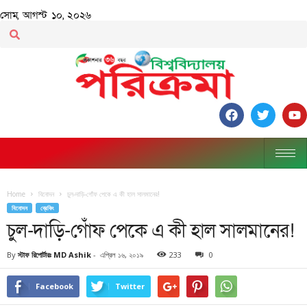
সোম, আগস্ট ১০, ২০২৬
Home
বিনোদন
চুল-দাড়ি-গোঁফ পেকে এ কী হাল সালমানের!
বিনোদন
ব্রেকিং
চুল-দাড়ি-গোঁফ পেকে এ কী হাল সালমানের!
By
স্টাফ রিপোর্টারঃ MD Ashik
-
এপ্রিল ১৬, ২০১৯
233
0
Facebook
Twitter