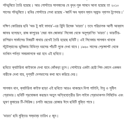
পটভূমিতে তৈরি হয়েছে। আর পোস্টারে সালমানের যে বৃদ্ধ লুক সামনে আনা হয়েছে তা ২০১০
সালের পটভূমিতে। ছবির পোস্টারে লেখা রয়েছে -‘জার্নি অব অ্যান ম্যান অ্যান্ড ন্যাশন টুগেদার।’
দক্ষিণ কোরিয়ার ছবি ‘অড টু মাই ফাদার’-এর হিন্দি রিমেক ‘ভারত’। তবে পরিচালক আলী আব্বাস
জাফর বলেছেন, রাজ কাপুরের ‘মেরা নাম জোকার’ সিনেমা থেকে অনুপ্রাণিত ‘ভারত’। ভারতীয়-
রাশিয়ান সার্কাসের বিষয়টি মাথায় রেখেই তৈরি হয়েছে ছবিটি। এই সিনেমায় সালমান খানকে
স্টান্টম্যানের ভূমিকায় বিভিন্ন বয়সের পাঁচটি লুকে দেখা যাবে। ১৯৬০ সালের প্রেক্ষাপট থেকে
বর্তমান পর্যন্ত সময়কালকে ধরা হবে এই ছবিতে।
ছবিতে ক্যাটরিনা কাইফকে দেখা যাবে কোঁকড়া চুলে। পোস্টারে একটা ছোট্ট শিশু কোলে একজন
নারীকে দেখা যায়, দৃশ্যটি দেশভাগের কথা মনে করিয়ে দেয়।
সালমান খান, ক্যাটরিনা কাইফ ছাড়া এই ছবিতে আরও থাকছেন দিশা পাটানি, টাবু ও সুনীল
গ্রোভার। ছবিটি প্রযোজনা করছেন অতুল অগ্নিহোত্রীর রিল লাইফ প্রোডাকশন লিমিটেড এবং
ভূষণ কুমারের টি-সিরিজ। চলতি বছরের রোজার ঈদে ছবিটি মুক্তি পাবে।
‘ভারত’ ছবি মুক্তির সম্ভাব্য তারিখ ৫ জুন।