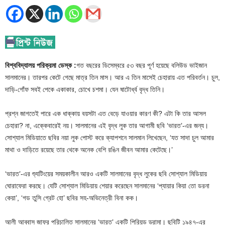
বিশ্ববিদ্যালয় পরিক্রমা ডেস্ক :
গত বছরের ডিসেম্বরে ৫৩ বছর পূর্ণ হয়েছে বলিউড ভাইজান
সালমানের। তারপর কেটে গেছে মাত্র তিন মাস। আর এ তিন মাসেই চেহারায় এত পরিবর্তন। চুল,
দাড়ি-গোঁফ সবই পেকে একাকার, চোখে চশমা। যেন ষাটোর্ধ্ব বৃদ্ধ তিনি।
প্রশ্ন জাগতেই পারে এক ধাক্কায় বয়সটা এত বেড়ে যাওয়ার কারণ কী? এটা কি তার আসল
চেহারা? না, এক্কেবারেই নয়। সালমানের এই বৃদ্ধ লুক তার আগামী ছবি ‘ভারত’-এর জন্য।
সোশ্যাল মিডিয়াতে ছবির নয়া লুক পোস্ট করে ক্যাপশনে সালমান লিখেছেন, ‘যত সাদা চুল আমার
মাথা ও দাড়িতে রয়েছে তার থেকে অনেক বেশি রঙিন জীবন আমার কেটেছে।’
‘ভারত’-এর শ্যুটিংয়ের সময়কালীন আরও একটি সালমানের বৃদ্ধ লুকের ছবি সোশ্যাল মিডিয়ায়
ঘোরাফেরা করছে। যেটি সোশ্যাল মিডিয়ায় শেয়ার করেছেন সালমানের ‘প্যায়ার কিয়া তো ডরনা
কেয়া’, ‘গড তুসি গ্রেট হো’ ছবির সহ-অভিনেত্রী বিনা কক।
আলী আব্বাস জাফর পরিচালিত সালমানের ‘ভারত’ একটি পিরিয়ড ড্রামা। ছবিটি ১৯৪৭-এর