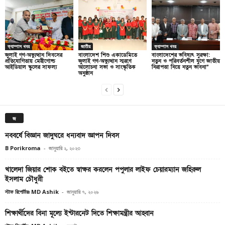
ক্যাম্পাস খবর
জাতীয়
ক্যাম্পাস খবর
জুলাই গণ-অভ্যুত্থান দিবসের
বাংলাদেশ শিশু একাডেমিতে
বাংলাদেশের ভবিষ্যৎ সুরক্ষা:
প্রতিযোগিতায় মেরীগোল্ড
জুলাই গণ-অভ্যুত্থান স্মরণে
নতুন ও পরিবর্তনশীল যুগে জাতীয়
আইডিয়াল স্কুলের সাফল্য
আলোচনা সভা ও সাংস্কৃতিক
নিরাপত্তা নিয়ে নতুন ভাবনা”
অনুষ্ঠান
জ
নববর্ষে বিজ্ঞান জাদুঘরে ধন্যবাদ জ্ঞাপন দিবস
B Porikroma
-
জানুয়ারি ২, ২০২৩
খালেদা জিয়ার শোক বইতে স্বাক্ষর করলেন পপুলার লাইফ চেয়ারম্যান জহিরুল
ইসলাম চৌধুরী
স্টাফ রিপোর্টারঃ MD Ashik
-
জানুয়ারি ৭, ২০২৬
শিক্ষার্থীদের বিনা মূল্যে ইন্টারনেট দিতে শিক্ষামন্ত্রীর আহ্বান