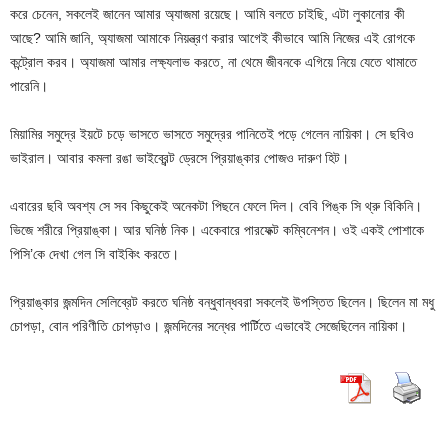
করে চেনেন, সকলেই জানেন আমার অ্যাজমা রয়েছে। আমি বলতে চাইছি, এটা লুকানোর কী
আছে? আমি জানি, অ্যাজমা আমাকে নিয়ন্ত্রণ করার আগেই কীভাবে আমি নিজের এই রোগকে
কন্ট্রোল করব। অ্যাজমা আমার লক্ষ্যলাভ করতে, না থেমে জীবনকে এগিয়ে নিয়ে যেতে থামাতে
পারেনি।
মিয়ামির সমুদ্রে ইয়টে চড়ে ভাসতে ভাসতে সমুদ্রের পানিতেই পড়ে গেলেন নায়িকা। সে ছবিও
ভাইরাল। আবার কমলা রঙা ভাইব্রেন্ট ড্রেসে প্রিয়াঙ্কার পোজও দারুণ হিট।
এবারের ছবি অবশ্য সে সব কিছুকেই অনেকটা পিছনে ফেলে দিল। বেবি পিঙ্ক সি থ্রু বিকিনি।
ভিজে শরীরে প্রিয়াঙ্কা। আর ঘনিষ্ঠ নিক। একেবারে পারফেক্ট কম্বিনেশন। ওই একই পোশাকে
পিসি’কে দেখা গেল সি বাইকিং করতে।
প্রিয়াঙ্কার জন্মদিন সেলিব্রেট করতে ঘনিষ্ঠ বন্ধুবান্ধবরা সকলেই উপস্তিত ছিলেন। ছিলেন মা মধু
চোপড়া, বোন পরিণীতি চোপড়াও। জন্মদিনের সন্ধের পার্টিতে এভাবেই সেজেছিলেন নায়িকা।