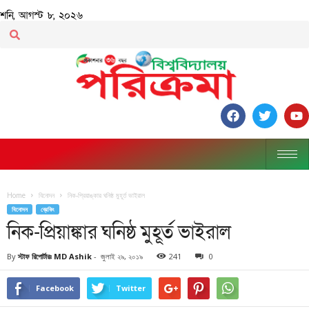
শনি, আগস্ট ৮, ২০২৬
Home
বিনোদন
নিক-প্রিয়াঙ্কার ঘনিষ্ঠ মুহূর্ত ভাইরাল
বিনোদন
ব্রেকিং
নিক-প্রিয়াঙ্কার ঘনিষ্ঠ মুহূর্ত ভাইরাল
By
স্টাফ রিপোর্টারঃ MD Ashik
-
জুলাই ২৯, ২০১৯
241
0
Facebook
Twitter