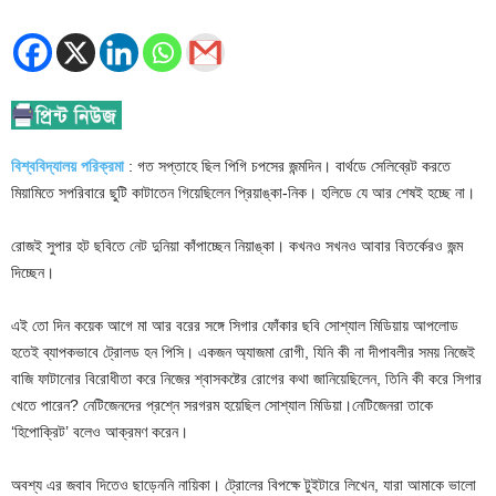
বিশ্ববিদ্যালয় পরিক্রমা
: গত সপ্তাহে ছিল পিগি চপসের জন্মদিন। বার্থডে সেলিব্রেট করতে
মিয়ামিতে সপরিবারে ছুটি কাটাতেন গিয়েছিলেন প্রিয়াঙ্কা-নিক। হলিডে যে আর শেষই হচ্ছে না।
রোজই সুপার হট ছবিতে নেট দুনিয়া কাঁপাচ্ছেন নিয়াঙ্কা। কখনও সখনও আবার বিতর্কেরও জন্ম
দিচ্ছেন।
এই তো দিন কয়েক আগে মা আর বরের সঙ্গে সিগার ফোঁকার ছবি সোশ্যাল মিডিয়ায় আপলোড
হতেই ব্যাপকভাবে ট্রোলড হন পিসি। একজন অ্যাজমা রোগী, যিনি কী না দীপাবলীর সময় নিজেই
বাজি ফাটানোর বিরোধীতা করে নিজের শ্বাসকষ্টের রোগের কথা জানিয়েছিলেন, তিনি কী করে সিগার
খেতে পারেন? নেটিজেনদের প্রশ্নে সরগরম হয়েছিল সোশ্যাল মিডিয়া।নেটিজেনরা তাকে
‘হিপোক্রিট’ বলেও আক্রমণ করেন।
অবশ্য এর জবাব দিতেও ছাড়েননি নায়িকা। ট্রোলের বিপক্ষে টুইটারে লিখেন, যারা আমাকে ভালো