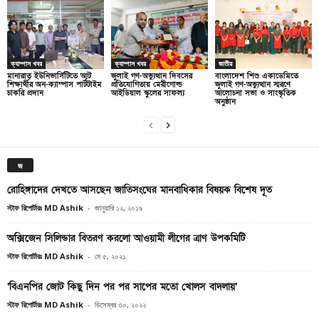
ক্যাম্পাস খবর
ক্যাম্পাস খবর
জাতীয়
মানারাত ইউনিভার্সিটিতে আট
জুলাই গণ-অভ্যুত্থান দিবসের
বাংলাদেশ শিশু একাডেমিতে
শিক্ষার্থীর অন-ক্যাম্পাস পার্টটাইম
প্রতিযোগিতায় মেরীগোল্ড
জুলাই গণ-অভ্যুত্থান স্মরণে
চাকরি প্রদান
আইডিয়াল স্কুলের সাফল্য
আলোচনা সভা ও সাংস্কৃতিক
অনুষ্ঠান
জ
রোহিঙ্গাদের দেখতে আসছেন জাতিসংঘের মানবাধিকার বিষয়ক বিশেষ দূত
স্টাফ রিপোর্টারঃ MD Ashik
-
জানুয়ারি ১২, ২০১৯
অক্সিজেন সিলিন্ডার বিতরণ করলো আওয়ামী লীগের ত্রাণ উপকমিটি
স্টাফ রিপোর্টারঃ MD Ashik
-
মে ৫, ২০২১
‌‘বিএনপির জোট কিছু দিন পর পর সাপের মতো খোলস বাদলায়’
স্টাফ রিপোর্টারঃ MD Ashik
-
ডিসেম্বর ৩০, ২০২২