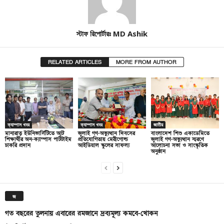
স্টাফ রিপোর্টারঃ MD Ashik
RELATED ARTICLES
MORE FROM AUTHOR
ক্যাম্পাস খবর
ক্যাম্পাস খবর
জাতীয়
মানারাত ইউনিভার্সিটিতে আট
জুলাই গণ-অভ্যুত্থান দিবসের
বাংলাদেশ শিশু একাডেমিতে
শিক্ষার্থীর অন-ক্যাম্পাস পার্টটাইম
প্রতিযোগিতায় মেরীগোল্ড
জুলাই গণ-অভ্যুত্থান স্মরণে
চাকরি প্রদান
আইডিয়াল স্কুলের সাফল্য
আলোচনা সভা ও সাংস্কৃতিক
অনুষ্ঠান
জ
গত বছরের তুলনায় এবারের রমজানে দ্রব্যমূল্য কমবে-খোকন