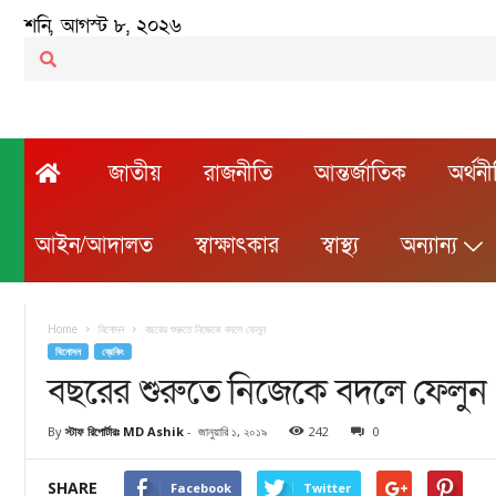
শনি, আগস্ট ৮, ২০২৬
জাতীয়
রাজনীতি
আন্তর্জাতিক
অর্থন
আইন/আদালত
স্বাক্ষাৎকার
স্বাস্থ্য
অন্যান্য
Home
বিনোদন
বছরের শুরুতে নিজেকে বদলে ফেলুন
বিনোদন
ব্রেকিং
বছরের শুরুতে নিজেকে বদলে ফেলুন
By
স্টাফ রিপোর্টারঃ MD Ashik
-
জানুয়ারি ১, ২০১৯
242
0
SHARE
Facebook
Twitter