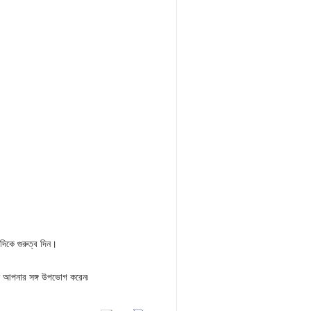
াদিকে গুরুত্ব দিন।
েন আপনার সঙ্গ উপভোগ করেন৷