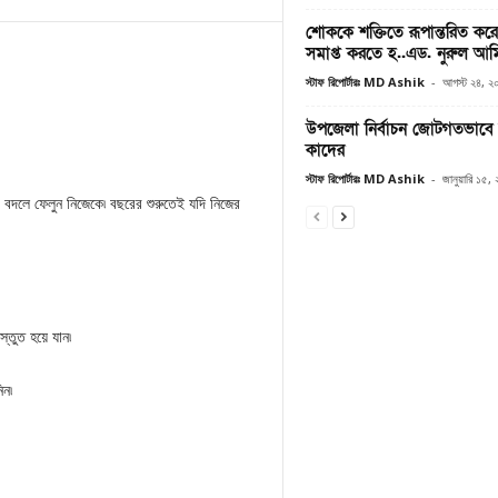
শোককে শক্তিতে রূপান্তরিত করে 
সমাপ্ত করতে হ..এড. নুরুল আ
স্টাফ রিপোর্টারঃ MD Ashik
-
আগস্ট ২৪, ২
উপজেলা নির্বাচন জোটগতভাবে 
কাদের
স্টাফ রিপোর্টারঃ MD Ashik
-
জানুয়ারি ১৫,
৷ বদলে ফেলুন নিজেকে৷ বছরের শুরুতেই যদি নিজের
্তুত হয়ে যান৷
িন৷