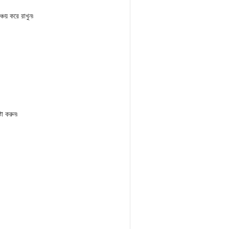
ঞ্চয় করে রাখুন৷
টা করুন৷