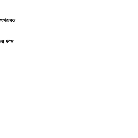
দ্বেগজনক
১
িচয় ফাঁস!