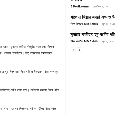
B Porikroma
-
সেপ্টেম্বর ৪, ২০২২
খালেদা জিয়ার অবস্থা এখনও উ
স্টাফ রিপোর্টারঃ MD Ashik
-
জুন ১১, ২০২
নুসরাত ফারিয়ার হবু স্বামীর পর
স্টাফ রিপোর্টারঃ MD Ashik
-
জুন ৯, ২০২০
না খান। বুধবার সারিফ চৌধুরীর সঙ্গে তার বিয়ের
িয়ার, থাকেন সিডনীতে। দুই পরিবারের সদস্যদের
মধ্যে সিদ্ধান্ত নিয়ে পারিবারিকভাবে বিয়ে সম্পন্ন
ডনিতেই বেশি থাকা হবে। অভিনয় করবো কিনা সেটা
ানা খান। এরপর বিজ্ঞাপন, নাটক, টেলিছবিতে কাজ