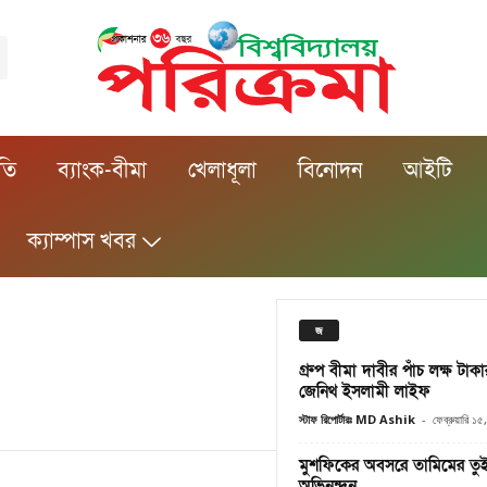
ীতি
ব্যাংক-বীমা
খেলাধূলা
বিনোদন
আইটি
ক্যাম্পাস খবর
জ
গ্রুপ বীমা দাবীর পাঁচ লক্ষ টাক
জেনিথ ইসলামী লাইফ
স্টাফ রিপোর্টারঃ MD Ashik
-
ফেব্রুয়ারি ১
মুশফিকের অবসরে তামিমের তুই
অভিনন্দন