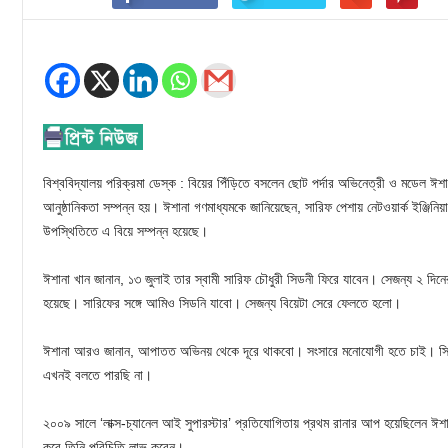
বিশ্ববিদ্যালয় পরিক্রমা ডেস্ক : বিয়ের পিঁড়িতে বসলেন ছোট পর্দার অভিনেত্রী ও মডেল ঈশা
আনুষ্ঠানিকতা সম্পন্ন হয়। ঈশানা গণমাধ্যমকে জানিয়েছেন, সারিফ পেশায় নেটওয়ার্ক ইঞ্জিন
উপস্থিতিতে এ বিয়ে সম্পন্ন হয়েছে।
ঈশানা খান জানান, ১৩ জুলাই তার স্বামী সারিফ চৌধুরী সিডনী ফিরে যাবেন। সেজন্য ২ দিনের 
হয়েছে। সারিফের সঙ্গে আমিও সিডনি যাবো। সেজন্য বিয়েটা সেরে ফেলতে হলো।
ঈশানা আরও জানান, আপাতত অভিনয় থেকে দূরে থাকবো। সংসারে মনোযোগী হতে চাই। সি
এখনই বলতে পারছি না।
২০০৯ সালে ‘লাক্স-চ্যানেল আই সুপারস্টার’ প্রতিযোগিতায় প্রথম রানার আপ হয়েছিলেন ঈশ
করে তিনি পরিচিতি লাভ করেন।