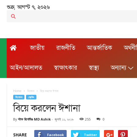
শুক্র, আগস্ট ৭, ২০২৬
জাতীয়
রাজনীতি
আন্তর্জাতিক
অর্থন
আইন/আদালত
স্বাক্ষাৎকার
স্বাস্থ্য
অন্যান্য
Home
বিনোদন
বিয়ে করলেন ঈশানা
বিনোদন
ব্রেকিং
বিয়ে করলেন ঈশানা
By
স্টাফ রিপোর্টারঃ MD Ashik
-
জুলাই ১১, ২০১৯
255
0
SHARE
Facebook
Twitter